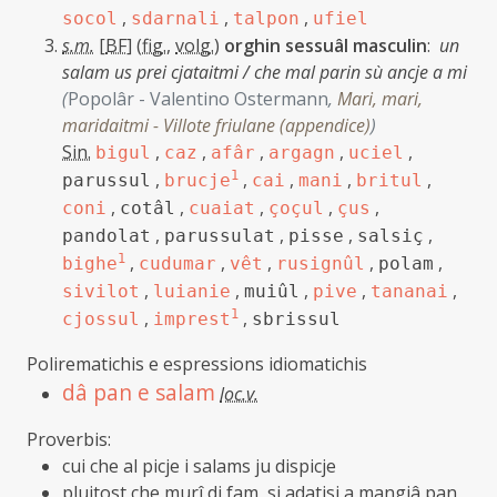
,
,
,
socol
sdarnali
talpon
ufiel
s.m.
[
BF
]
(
fig.
,
volg.
)
orghin sessuâl masculin
:
un
salam us prei cjataitmi / che mal parin sù ancje a mi
(
Popolâr - Valentino Ostermann
,
Mari, mari,
maridaitmi - Villote friulane (appendice)
)
Sin.
,
,
,
,
,
bigul
caz
afâr
argagn
uciel
,
1
,
,
,
,
parussul
brucje
cai
mani
britul
,
,
,
,
,
coni
cotâl
cuaiat
çoçul
çus
,
,
,
,
pandolat
parussulat
pisse
salsiç
1
,
,
,
,
,
bighe
cudumar
vêt
rusignûl
polam
,
,
,
,
,
sivilot
luianie
muiûl
pive
tananai
,
1
,
cjossul
imprest
sbrissul
Polirematichis e espressions idiomatichis
dâ pan e salam
loc.v.
Proverbis:
cui che al picje i salams ju dispicje
pluitost che murî di fam, si adatisi a mangjâ pan