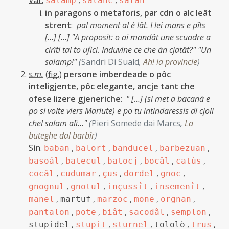
Var.
,
,
salamp
salanc
salan
in paragons o metaforis, par cdn o alc leât
strent
:
pal moment al è lât. I lei mans e pîts
[…] […] "A proposit: o ai mandât une scuadre a
cirîti tal to ufici. Induvine ce che àn cjatât?" "Un
salamp!"
(
Sandri Di Suald
,
Ah! la provincie
)
s.m.
(
fig.
)
persone imberdeade o pôc
inteligjente, pôc elegante, ancje tant che
ofese lizere gjeneriche
:
" […] (si met a bacanà e
po si volte viers Mariute) e po tu intindaressis di cjoli
chel salam alì…"
(
Pieri Somede dai Marcs
,
La
buteghe dal barbîr
)
Sin.
,
,
,
,
baban
balort
banducel
barbezuan
,
,
,
,
,
basoâl
batecul
batocj
bocâl
catùs
,
,
,
,
,
cocâl
cudumar
çus
dordel
gnoc
,
,
,
,
gnognul
gnotul
inçussît
insemenît
,
,
,
,
,
manel
martuf
marzoc
mone
orgnan
,
,
,
,
,
pantalon
pote
biât
sacodâl
semplon
,
,
,
,
,
stupidel
stupit
sturnel
tololò
trus