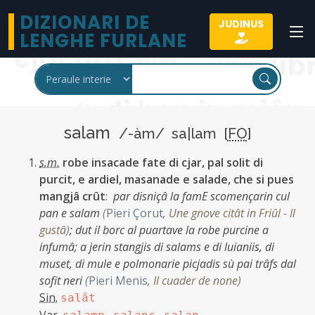
DIZIONARI DE
JUDINUS
LENGHE FURLANE
salam
/-àm/ sa|lam [
FO
]
s.m.
robe insacade fate di cjar, pal solit di
purcit, e ardiel, masanade e salade, che si pues
mangjâ crût
:
par disniçâ la famE scomençarin cul
pan e salam
(
Pieri Çorut
,
Une gnove citât in Friûl - Il
gustâ
)
;
dut il borc al puartave la robe purcine a
infumâ; a jerin stangjis di salams e di luianiis, di
muset, di mule e polmonarie picjadis sù pai trâfs dal
sofit neri
(
Pieri Menis
,
Il cuader de none
)
Sin.
salât