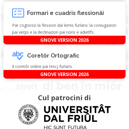
Formari e cuadris flessionâi
Par cognossi la flession dai lemis furlans: la coniugazion
pai verps e la declinazion pai nons e adietîfs.
GNOVE VERSION 2026
Coretôr Ortografic
Il coretôr online pai tescj furlans.
GNOVE VERSION 2026
Cul patrocini di