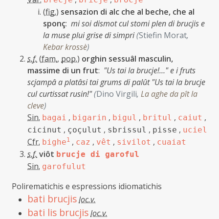
(
fig.
)
sensazion di alc che al beche, che al
sponç
:
mi soi dismot cul stomi plen di brucjis e
la muse plui grise di simpri
(
Stiefin Morat
,
Kebar krossè
)
s.f.
(
fam.
,
pop.
)
orghin sessuâl masculin,
massime di un frut
:
"Us tai la brucje!…" e i fruts
scjampâ a platâsi tai grums di palût "Us tai la brucje
cul curtissat rusin!"
(
Dino Virgili
,
La aghe da pît la
cleve
)
Sin.
,
,
,
,
,
bagai
bigarin
bigul
britul
caiut
,
,
,
,
cicinut
çoçulut
sbrissul
pisse
uciel
Cfr.
1
,
,
,
,
bighe
caz
vêt
sivilot
cuaiat
s.f.
viôt
brucje di garoful
Sin.
garofulut
Polirematichis e espressions idiomatichis
bati brucjis
loc.v.
bati lis brucjis
loc.v.