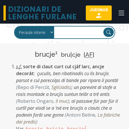
DIZIONARI DE
JUDINUS
LENGHE FURLANE
1
brucje
bru|cje [
AF
]
s.f.
sorte di claut curt cul cjâf larc, ancje
decorât
:
çuculis, ben ribatinadis cu lis brucjis
parsot e cul parecolps di bande par ripara il pontâl
(
Bepo di Percût
,
Sgliciadis
)
;
un parevint di stofe a
rosis montade a brucjis suntun telâr a trê antis
(
Roberto Ongaro
,
Il muc
)
;
al passave für par für il
curtîl par viodi se a 'nd ere brucjis o clauts che a
podevin forâi une gome
(
Antoni Beline
,
La fabriche
dai predis
)
Var.
,
,
1
brecje
bricje
brocje