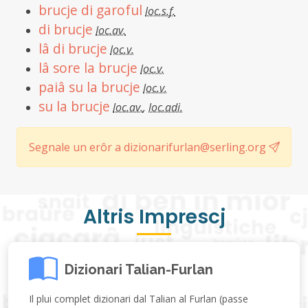
brucje di garoful
loc.s.f.
di brucje
loc.av.
lâ di brucje
loc.v.
lâ sore la brucje
loc.v.
paiâ su la brucje
loc.v.
su la brucje
loc.av.
,
loc.adi.
Segnale un erôr a dizionarifurlan@serling.org
Altris Imprescj
Dizionari Talian-Furlan
Il plui complet dizionari dal Talian al Furlan (passe