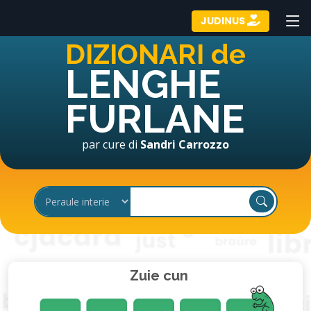
JUDINUS
DIZIONARI de
LENGHE
FURLANE
par cure di
Sandri Carrozzo
Zuie cun