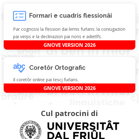
Formari e cuadris flessionâi
Par cognossi la flession dai lemis furlans: la coniugazion
pai verps e la declinazion pai nons e adietîfs.
GNOVE VERSION 2026
Coretôr Ortografic
Il coretôr online pai tescj furlans.
GNOVE VERSION 2026
Cul patrocini di