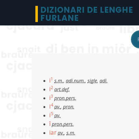
DIZIONARI DE LENGHE
FURLANE
1
i
s.m.
,
adi.num.
,
sigle
,
adi.
2
i
art.def.
3
i
pron.pers.
4
i
av.
,
pron.
5
i
av.
î
pron.pers.
iar
av.
,
s.m.