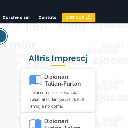
Cui che o sin
Contats
JUDINUS
Altris Imprescj
Dizionari
Talian-Furlan
Il plui complet dizionari dal
Talian al Furlan (passe 76.000
lemis) e no dome.
Dizionari
Furlan-Talian