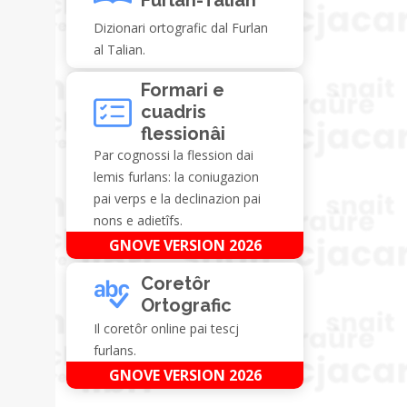
Dizionari ortografic dal Furlan
al Talian.
Formari e
cuadris
flessionâi
Par cognossi la flession dai
lemis furlans: la coniugazion
pai verps e la declinazion pai
nons e adietîfs.
GNOVE VERSION 2026
Coretôr
Ortografic
Il coretôr online pai tescj
furlans.
GNOVE VERSION 2026