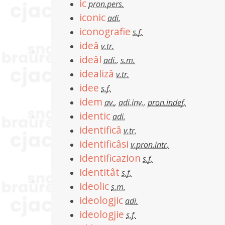
ic
pron.pers.
iconic
adi.
iconografie
s.f.
ideâ
v.tr.
ideâl
adi.
,
s.m.
idealizâ
v.tr.
idee
s.f.
idem
av.
,
adi.inv.
,
pron.indef.
identic
adi.
identificâ
v.tr.
identificâsi
v.pron.intr.
identificazion
s.f.
identitât
s.f.
ideolic
s.m.
ideologjic
adi.
ideologjie
s.f.