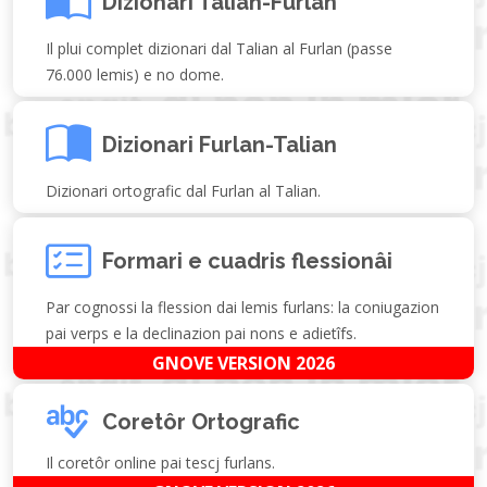
Dizionari Talian-Furlan
Il plui complet dizionari dal Talian al Furlan (passe
76.000 lemis) e no dome.
Dizionari Furlan-Talian
Dizionari ortografic dal Furlan al Talian.
Formari e cuadris flessionâi
Par cognossi la flession dai lemis furlans: la coniugazion
pai verps e la declinazion pai nons e adietîfs.
GNOVE VERSION 2026
Coretôr Ortografic
Il coretôr online pai tescj furlans.