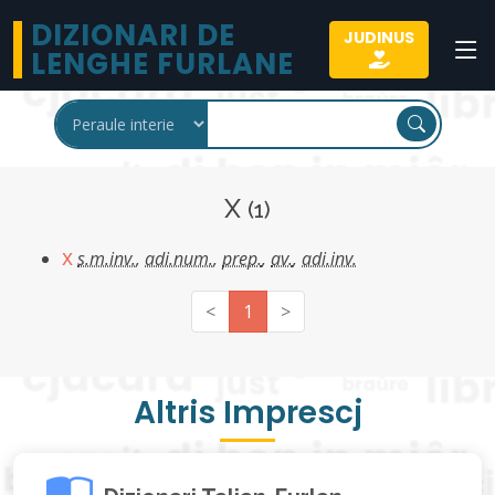
DIZIONARI DE
JUDINUS
LENGHE FURLANE
X
(1)
x
s.m.inv.
,
adi.num.
,
prep.
,
av.
,
adi.inv.
<
1
>
Altris Imprescj