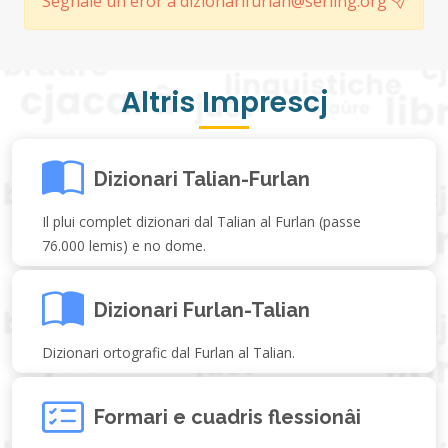
Segnale un erôr a dizionarifurlan@serling.org
Altris Imprescj
Dizionari Talian-Furlan
Il plui complet dizionari dal Talian al Furlan (passe
76.000 lemis) e no dome.
Dizionari Furlan-Talian
Dizionari ortografic dal Furlan al Talian.
Formari e cuadris flessionâi