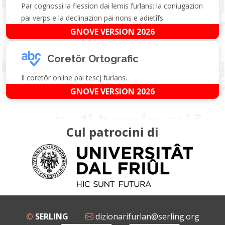
Par cognossi la flession dai lemis furlans: la coniugazion
pai verps e la declinazion pai nons e adietîfs.
GNOVE VERSION 2026
Coretôr Ortografic
Il coretôr online pai tescj furlans.
GNOVE VERSION 2026
Cul patrocini di
©
SERLING
dizionarifurlan@serling.org