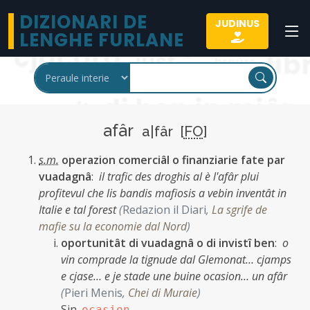
DIZIONARI DE
JUDINUS
LENGHE FURLANE
afâr
a|fâr [
FO
]
s.m.
operazion comerciâl o finanziarie fate par
vuadagnâ
:
il trafic des droghis al è l'afâr plui
profitevul che lis bandis mafiosis a vebin inventât in
Italie e tal forest
(
Redazion il Diari
,
La sgrife de
mafie su la economie dal Nord
)
oportunitât di vuadagnâ o di invistî ben
:
o
vin comprade la tignude dal Glemonat… cjamps
e cjase… e je stade une buine ocasion… un afâr
(
Pieri Menis
,
Chei di Muraie
)
Sin.
ocasion