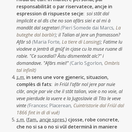
responsabilitât o par riservatece, ancje in
espression di rispueste secje
:
soi stât dal
implicât e al dîs che no son afârs siei e al mi à
mandât dal segretari
(
Pieri Somede dai Marcs
,
La
buteghe dal barbîr
)
;
il Talian al jere un framasson?
Afâr sô
(
Maria Forte
,
La tiere di Lansing
)
;
Fatime lu
viodeve a jentrâ di gnûf in cjase cu la muse ruane di
rabie. "Ce sucedial? Âstu dismenteât alc?" i
domandave. "Afârs miei!"
(
Carlo Sgorlon
,
Ombris
tal infinît
)
s.m.
in sens une vore gjeneric, situazion,
complès di fats
:
in Friûl l'afâr nol jere par nuie
clâr, ancje par vie che il stât talian, voie o no voie, al
veve pierdude la vuere e la Jugoslavie di Tito le veve
vinte
(
Francesc Placerean
,
Cuintristorie dal Friûl dal
1866 fint in dì di vuê
)
s.m.
(
fam.
,
ancje spres.
)
cjosse, robe concrete,
che no si sa o no si vûl determinâ in maniere