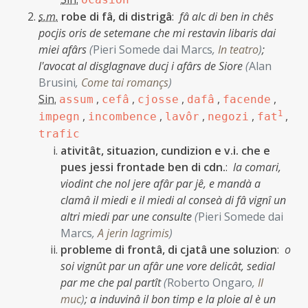
s.m.
robe di fâ, di distrigâ
:
fâ alc di ben in chês
pocjis oris de setemane che mi restavin libaris dai
miei afârs
(
Pieri Somede dai Marcs
,
In teatro
)
;
l'avocat al disglagnave ducj i afârs de Siore
(
Alan
Brusini
,
Come tai romançs
)
Sin.
,
,
,
,
,
assum
cefâ
cjosse
dafâ
facende
,
,
,
,
1
,
impegn
incombence
lavôr
negozi
fat
trafic
ativitât, situazion, cundizion e v.i. che e
pues jessi frontade ben di cdn.
:
la comari,
viodint che nol jere afâr par jê, e mandà a
clamâ il miedi e il miedi al conseà di fâ vignî un
altri miedi par une consulte
(
Pieri Somede dai
Marcs
,
A jerin lagrimis
)
probleme di frontâ, di cjatâ une soluzion
:
o
soi vignût par un afâr une vore delicât, sedial
par me che pal partît
(
Roberto Ongaro
,
Il
muc
)
;
a induvinâ il bon timp e la ploie al è un