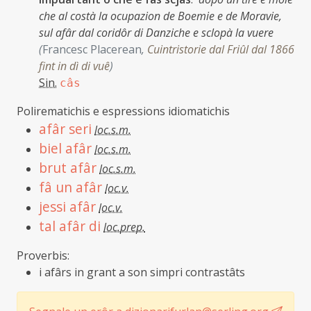
che al costà la ocupazion de Boemie e de Moravie,
sul afâr dal coridôr di Danziche e sclopà la vuere
(
Francesc Placerean
,
Cuintristorie dal Friûl dal 1866
fint in dì di vuê
)
Sin.
câs
Polirematichis e espressions idiomatichis
afâr seri
loc.s.m.
biel afâr
loc.s.m.
brut afâr
loc.s.m.
fâ un afâr
loc.v.
jessi afâr
loc.v.
tal afâr di
loc.prep.
Proverbis:
i afârs in grant a son simpri contrastâts