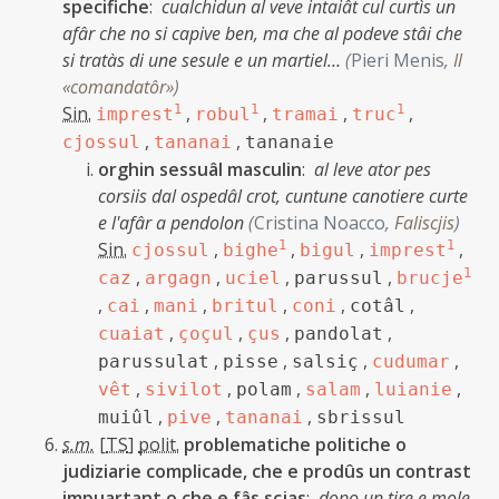
specifiche
:
cualchidun al veve intaiât cul curtìs un
afâr che no si capive ben, ma che al podeve stâi che
si tratàs di une sesule e un martiel…
(
Pieri Menis
,
Il
«comandatôr»
)
Sin.
1
,
1
,
,
1
,
imprest
robul
tramai
truc
,
,
cjossul
tananai
tananaie
orghin sessuâl masculin
:
al leve ator pes
corsiis dal ospedâl crot, cuntune canotiere curte
e l'afâr a pendolon
(
Cristina Noacco
,
Faliscjis
)
Sin.
,
1
,
,
1
,
cjossul
bighe
bigul
imprest
,
,
,
,
1
caz
argagn
uciel
parussul
brucje
,
,
,
,
,
,
cai
mani
britul
coni
cotâl
,
,
,
,
cuaiat
çoçul
çus
pandolat
,
,
,
,
parussulat
pisse
salsiç
cudumar
,
,
,
,
,
vêt
sivilot
polam
salam
luianie
,
,
,
muiûl
pive
tananai
sbrissul
s.m.
[
TS
]
polit.
problematiche politiche o
judiziarie complicade, che e prodûs un contrast
impuartant o che e fâs scjas
:
dopo un tire e mole