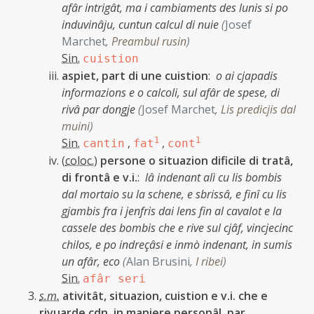
afâr intrigât, ma i cambiaments des lunis si po
induvinâju, cuntun calcul di nuie
(
Josef
Marchet
,
Preambul rusin
)
Sin.
cuistion
aspiet, part di une cuistion
:
o ai cjapadis
informazions e o calcoli, sul afâr de spese, di
rivâ par dongje
(
Josef Marchet
,
Lis predicjis dal
muini
)
Sin.
,
1
,
1
cantin
fat
cont
(
coloc.
)
persone o situazion dificile di tratâ,
di frontâ e v.i.
:
lâ indenant alì cu lis bombis
dal mortaio su la schene, e sbrissâ, e finî cu lis
gjambis fra i jenfris dai lens fin al cavalot e la
cassele des bombis che e rive sul cjâf, vincjecinc
chilos, e po indreçâsi e inmò indenant, in sumis
un afâr, eco
(
Alan Brusini
,
I ribei
)
Sin.
afâr seri
s.m.
ativitât, situazion, cuistion e v.i. che e
rivuarde cdn. in maniere personâl, par