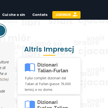
Cui che o sin
Contats
JUDINUS
Altris Imprescj
ulture
Dizionari
e di
Talian-Furlan
che a
Il plui complet dizionari dal
tiche
)
Talian al Furlan (passe 76.000
lemis) e no dome.
mude
Dizionari
Furlan-Talian