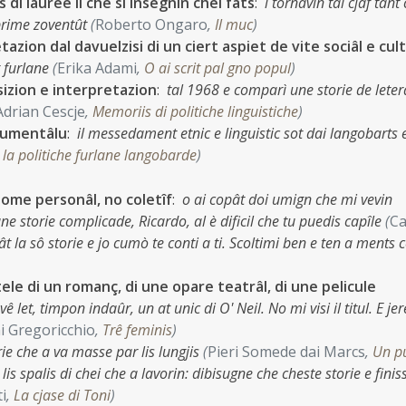
s di lauree li che si insegnin chei fats
:
i tornavin tal cjâf tant
 prime zoventût
(
Roberto Ongaro
,
Il muc
)
azion dal davuelzisi di un ciert aspiet de vite sociâl e cul
t furlane
(
Erika Adami
,
O ai scrit pal gno popul
)
sizion e interpretazion
:
tal 1968 e comparì une storie de leter
Adrian Cescje
,
Memoriis di politiche linguistiche
)
ocumentâlu
:
il messedament etnic e linguistic sot dai langobarts e
 la politiche furlane langobarde
)
dome personâl, no coletîf
:
o ai copât doi umign che mi vevin
une storie complicade, Ricardo, al è dificil che tu puedis capîle
(
Ca
t la sô storie e jo cumò te conti a ti. Scoltimi ben e ten a ments 
tele di un romanç, di une opare teatrâl, di une pelicule
ê let, timpon indaûr, un at unic di O' Neil. No mi visi il titul. E jer
i Gregoricchio
,
Trê feminis
)
rie che a va masse par lis lungjis
(
Pieri Somede dai Marcs
,
Un p
is spalis di chei che a lavorin: dibisugne che cheste storie e finiss
i
,
La cjase di Toni
)