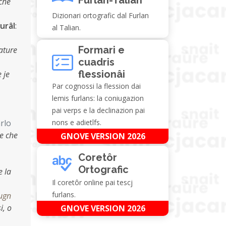
 che
Dizionari ortografic dal Furlan
turâl
:
al Talian.
Formari e
ature
cuadris
flessionâi
 je
Par cognossi la flession dai
lemis furlans: la coniugazion
pai verps e la declinazion pai
rlo
nons e adietîfs.
ce che
GNOVE VERSION 2026
Coretôr
Ortografic
e la
Il coretôr online pai tescj
furlans.
ugn
i, o
GNOVE VERSION 2026