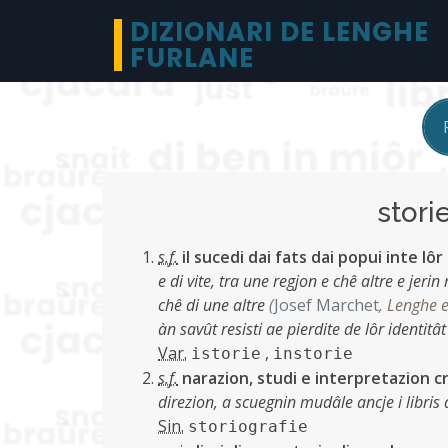
DIZIONARI DE LENGHE
FURLANE
stor
s.f.
il sucedi dai fats dai popui inte lô
e di vite, tra une regjon e chê altre e jeri
chê di une altre
(
Josef Marchet
,
Lenghe e 
àn savût resisti ae pierdite de lôr identitâ
Var.
,
istorie
instorie
s.f.
narazion, studi e interpretazion cr
direzion, a scuegnin mudâle ancje i libris 
Sin.
storiografie