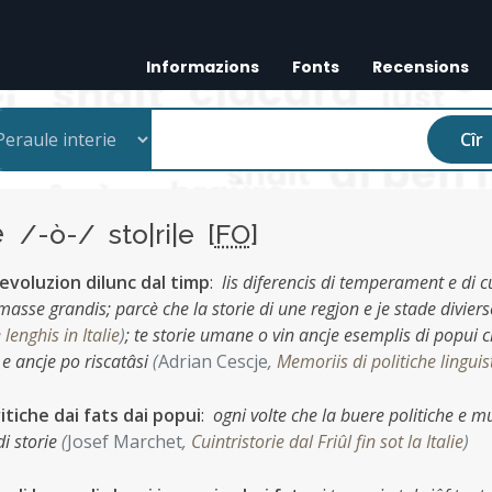
Informazions
Fonts
Recensions
Cîr
ie
/-ò-/ sto|ri|e [
FO
]
r evoluzion dilunc dal timp
:
lis diferencis di temperament e di c
n masse grandis; parcè che la storie di une regjon e je stade diviers
lenghis in Italie
)
;
te storie umane o vin ancje esemplis di popui 
t e ancje po riscatâsi
(
Adrian Cescje
,
Memoriis di politiche linguis
itiche dai fats dai popui
:
ogni volte che la buere politiche e 
di storie
(
Josef Marchet
,
Cuintristorie dal Friûl fin sot la Italie
)