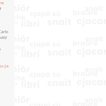
ne
ê
Carlo
nuta
)
o
ocje