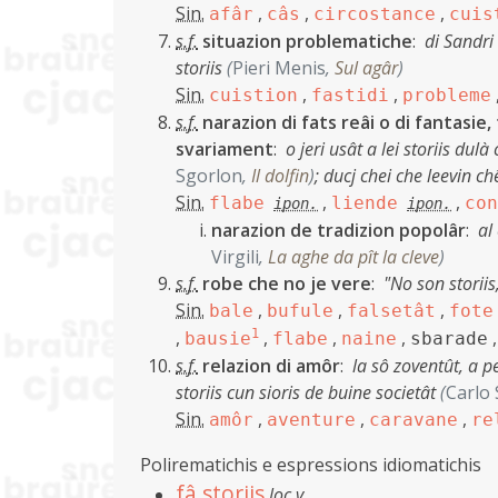
Sin.
,
,
,
afâr
câs
circostance
cuis
s.f.
situazion problematiche
:
di Sandri 
storiis
(
Pieri Menis
,
Sul agâr
)
Sin.
,
,
cuistion
fastidi
probleme
s.f.
narazion di fats reâi o di fantasie,
svariament
:
o jeri usât a lei storiis dul
Sgorlon
,
Il dolfin
)
;
ducj chei che leevin ch
Sin.
,
,
flabe
liende
con
ipon.
ipon.
narazion de tradizion popolâr
:
al
Virgili
,
La aghe da pît la cleve
)
s.f.
robe che no je vere
:
"No son storiis
Sin.
,
,
,
bale
bufule
falsetât
fote
,
1
,
,
,
bausie
flabe
naine
sbarade
s.f.
relazion di amôr
:
la sô zoventût, a p
storiis cun sioris de buine societât
(
Carlo
Sin.
,
,
,
amôr
aventure
caravane
re
Polirematichis e espressions idiomatichis
fâ storiis
loc.v.