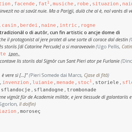
,
,
1
,
,
,
,
tion
facende
fat
musiche
robe
situazion
nai
invezit no ai savût nuie. Ma a Parigji, dulà che al è, nol varès di v
,
,
,
,
,
casin
berdei
naine
intric
rogne
 tradizionâl o di autôr, cun fin artistic o ancje dome di
à che il protagonist al jere protet di une sorte di corace dal destin
(
ês storiis [di Catarine Percude] a si maraveavin
(
Ugo Pellis
,
Cati
te
ipon.
 contave lis storiis dal Signôr cun Sant Pieri ator pe Furlanie
(
Din
, è vere sì […]"
(
Pieri Somede dai Marcs
,
Cjase di fitâ
)
,
,
,
,
1
,
,
invenzion
luianie
menade
stoc
storiele
sfl
,
,
,
sflandocje
sflandogne
trombonade
ene vignût fûr de Academie militâr, e jere tiessude di galantariis e
 Sgorlon
,
Il dolfin
)
,
lazion
moroseç