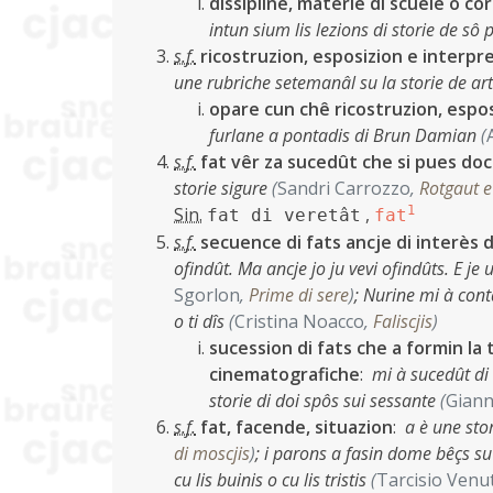
dissipline, materie di scuele o cor
intun sium lis lezions di storie de sô
s.f.
ricostruzion, esposizion e interpret
une rubriche setemanâl su la storie de ar
opare cun chê ricostruzion, espo
furlane a pontadis di Brun Damian
(
s.f.
fat vêr za sucedût che si pues d
storie sigure
(
Sandri Carrozzo
,
Rotgaut e
Sin.
,
1
fat di veretât
fat
s.f.
secuence di fats ancje di interès 
ofindût. Ma ancje jo ju vevi ofindûts. E je 
Sgorlon
,
Prime di sere
)
;
Nurine mi à contâ
o ti dîs
(
Cristina Noacco
,
Faliscjis
)
sucession di fats che a formin la 
cinematografiche
:
mi à sucedût di v
storie di doi spôs sui sessante
(
Giann
s.f.
fat, facende, situazion
:
a è une sto
di moscjis
)
;
i parons a fasin dome bêçs su l
cu lis buinis o cu lis tristis
(
Tarcisio Venut