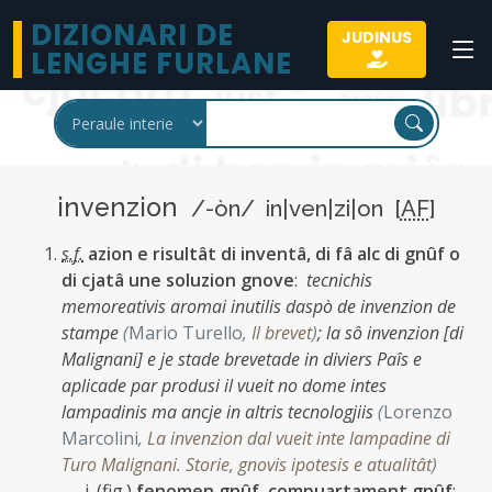
DIZIONARI DE
JUDINUS
LENGHE FURLANE
invenzion
/-òn/ in|ven|zi|on [
AF
]
s.f.
azion e risultât di inventâ, di fâ alc di gnûf o
di cjatâ une soluzion gnove
:
tecnichis
memoreativis aromai inutilis daspò de invenzion de
stampe
(
Mario Turello
,
Il brevet
)
;
la sô invenzion [di
Malignani] e je stade brevetade in diviers Paîs e
aplicade par produsi il vueit no dome intes
lampadinis ma ancje in altris tecnologjiis
(
Lorenzo
Marcolini
,
La invenzion dal vueit inte lampadine di
Turo Malignani. Storie, gnovis ipotesis e atualitât
)
(
fig.
)
fenomen gnûf, compuartament gnûf
: