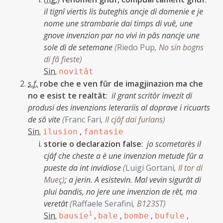
il tignî viertis lis buteghis ancje di domenie e je
nome une strambarie dai timps di vuê, une
gnove invenzion par no vivi in pâs nancje une
sole dì de setemane
(
Riedo Pup
,
No sin bogns
di fâ fieste
)
Sin.
novitât
s.f.
robe che e ven fûr de imagjinazion ma che
no e esist te realtât
:
il grant scritôr invezit di
produsi des invenzions leterariis al doprave i ricuarts
de sô vite
(
Franc Fari
,
Il cjâf dai furlans
)
Sin.
,
ilusion
fantasie
storie o declarazion false
:
jo scometarès il
cjâf che cheste a è une invenzion metude fûr a
pueste da int invidiose
(
Luigi Gortani
,
Il tor di
Mueç
)
;
a jerin. A esistevin. Mal vevin sigurât di
plui bandis, no jere une invenzion de rêt, ma
veretât
(
Raffaele Serafini
,
B123ST
)
Sin.
1
,
,
,
,
bausie
bale
bombe
bufule