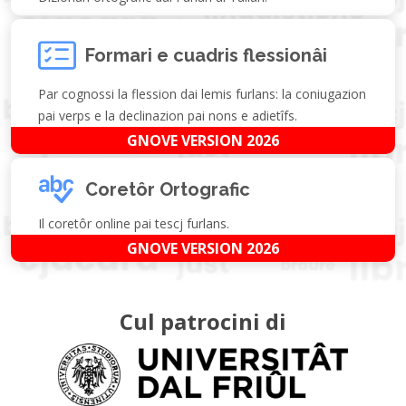
Formari e cuadris flessionâi
Par cognossi la flession dai lemis furlans: la coniugazion
pai verps e la declinazion pai nons e adietîfs.
GNOVE VERSION 2026
Coretôr Ortografic
Il coretôr online pai tescj furlans.
GNOVE VERSION 2026
Cul patrocini di