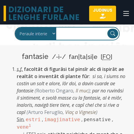
DIZIONARI DE
JUDINUS
LENGHE FURLANE
fantasie
/-ì-/ fan|ta|si|e [
FO
]
s.f.
facoltât di figurâsi tal pinsîr alc di ispirât ae
realtât o inventât di plante fûr
:
si sa, i siums no
costin un solt e alore, lôr doi, a davin cuarde ae
fantasie
(
Roberto Ongaro
,
Il muc
)
;
par no ruvinâsi
il sintiment, e svolâ masse cu la fantasie, al è miôr,
inaloris, navigâ tiere tiere, e capî chel che si rive a
capî
(
Arturo Feruglio
,
Viaç a Vignesie
)
Sin.
,
,
,
estri
imagjinative
pensative
1
vene