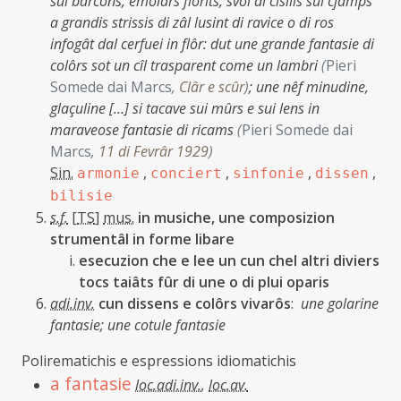
sui barcons, emolârs florîts, svoi di cisilis sui cjamps
a grandis strissis di zâl lusint di ravice o di ros
infogât dal cerfuei in flôr: dut une grande fantasie di
colôrs sot un cîl trasparent come un lambri
(
Pieri
Somede dai Marcs
,
Clâr e scûr
)
;
une nêf minudine,
glaçuline […] si tacave sui mûrs e sui lens in
maraveose fantasie di ricams
(
Pieri Somede dai
Marcs
,
11 di Fevrâr 1929
)
Sin.
,
,
,
,
armonie
conciert
sinfonie
dissen
bilisie
s.f.
[
TS
]
mus.
in musiche, une composizion
strumentâl in forme libare
esecuzion che e lee un cun chel altri diviers
tocs taiâts fûr di une o di plui oparis
adi.inv.
cun dissens e colôrs vivarôs
:
une golarine
fantasie;
une cotule fantasie
Polirematichis e espressions idiomatichis
a fantasie
loc.adi.inv.
,
loc.av.