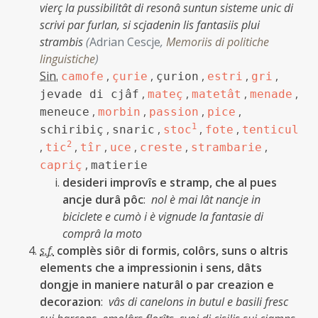
vierç la pussibilitât di resonâ suntun sisteme unic di
scrivi par furlan, si scjadenin lis fantasiis plui
strambis
(
Adrian Cescje
,
Memoriis di politiche
linguistiche
)
Sin.
,
,
,
,
,
camofe
çurie
çurion
estri
gri
,
,
,
,
jevade di cjâf
mateç
matetât
menade
,
,
,
,
meneuce
morbin
passion
pice
,
,
1
,
,
schiribiç
snaric
stoc
fote
tenticul
,
2
,
,
,
,
,
tic
tîr
uce
creste
strambarie
,
capriç
matierie
desideri improvîs e stramp, che al pues
ancje durâ pôc
:
nol è mai lât nancje in
biciclete e cumò i è vignude la fantasie di
comprâ la moto
s.f.
complès siôr di formis, colôrs, suns o altris
elements che a impressionin i sens, dâts
dongje in maniere naturâl o par creazion e
decorazion
:
vâs di canelons in butul e basili fresc