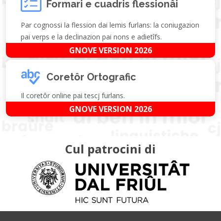
Formari e cuadris flessionâi
Par cognossi la flession dai lemis furlans: la coniugazion
pai verps e la declinazion pai nons e adietîfs.
GNOVE VERSION 2026
Coretôr Ortografic
Il coretôr online pai tescj furlans.
GNOVE VERSION 2026
Cul patrocini di