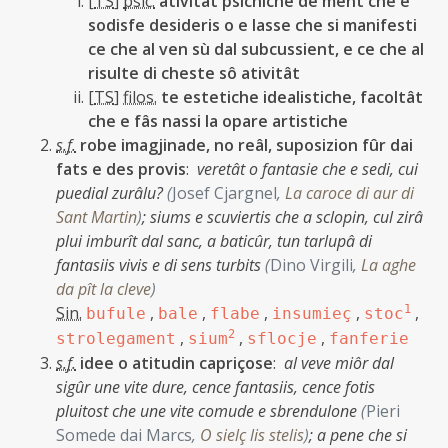
[
TS
]
psic.
ativitât psichiche de ment che e
sodisfe desideris o e lasse che si manifesti
ce che al ven sù dal subcussient, e ce che al
risulte di cheste sô ativitât
[
TS
]
filos.
te estetiche idealistiche, facoltât
che e fâs nassi la opare artistiche
s.f.
robe imagjinade, no reâl, suposizion fûr dai
fats e des provis
:
veretât o fantasie che e sedi, cui
puedial zurâlu?
(
Josef Cjargnel
,
La caroce di aur di
Sant Martin
)
;
siums e scuviertis che a sclopin, cul zirâ
plui imburît dal sanc, a baticûr, tun tarlupâ di
fantasiis vivis e di sens turbits
(
Dino Virgili
,
La aghe
da pît la cleve
)
Sin.
,
,
,
,
1
,
bufule
bale
flabe
insumieç
stoc
,
2
,
,
strolegament
sium
sflocje
fanferie
s.f.
idee o atitudin capriçose
:
al veve miôr dal
sigûr une vite dure, cence fantasiis, cence fotis
pluitost che une vite comude e sbrendulone
(
Pieri
Somede dai Marcs
,
O sielç lis stelis
)
;
a pene che si