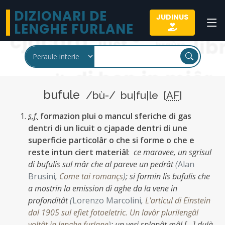
DIZIONARI DE
JUDINUS
LENGHE FURLANE
bufule
/bù-/ bu|fu|le [
AF
]
s.f.
formazion plui o mancul sferiche di gas
dentri di un licuit o cjapade dentri di une
superficie particolâr o che si forme o che e
reste intun ciert materiâl
:
ce maravee, un sgrisul
di bufulis sul mâr che al pareve un pedrât
(
Alan
Brusini
,
Come tai romançs
)
;
si formin lis bufulis che
a mostrin la emission di aghe da la vene in
profonditât
(
Lorenzo Marcolini
,
L'articul di Einstein
dal 1905 sul efiet fotoeletric. Un lavôr plurilengâl
voltât in lenghe furlane
)
;
un veri splanât mâl […] dulà