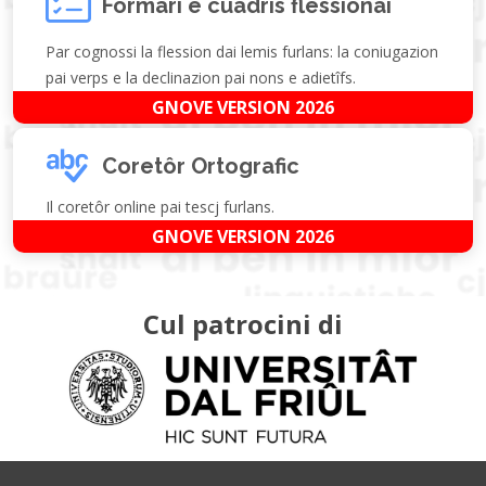
Formari e cuadris flessionâi
Par cognossi la flession dai lemis furlans: la coniugazion
pai verps e la declinazion pai nons e adietîfs.
GNOVE VERSION 2026
Coretôr Ortografic
Il coretôr online pai tescj furlans.
GNOVE VERSION 2026
Cul patrocini di