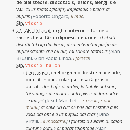
de piel stesse, di scotadis, lesions, alergjiis e
v.i.
:
cu lis mans sglonfis, implaiadis e plenis di
bufulis
(
Roberto Ongaro
,
Il muc
)
Sin.
vissie
s.f.
[
AF
,
TS
]
anat.
orghin interni in forme di
sache che al fâs di dipuesit de urine
:
chel stâ
distirât tal clip dai linzûi, dismenteantmi parfin de
bufule sglonfe che mi dûl, mi sabore fantasiis
(
Alan
Brusini, Gian Paolo Linda
,
I forescj
)
Sin.
,
vissie
balon
becj.
,
gastr.
chel orghin di bestie macelade,
doprât in particolâr par insacâ gras di
purcit
:
dôs bafis di ardiel, la bufule dal saìn,
trê stangjis di salam, cuatri piecis di formadi e
ce ancje?
(
Josef Marchet
,
Lis predicjis dal
muini
)
;
al dave un cuc ae pile dal pestât e a lis
vasis dal ont e a lis bufulis dal gras
(
Dino
Virgili
,
La massarie
)
;
i fantats a zuiavin di balon
cuntune bufule di purcit sglonfade
(
Alan