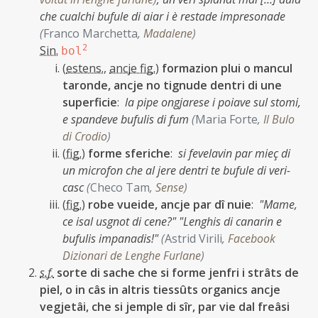
che cualchi bufule di aiar i è restade impresonade
(
Franco Marchetta
,
Madalene
)
Sin.
2
bol
(
estens.
,
ancje fig.
)
formazion plui o mancul
taronde, ancje no tignude dentri di une
superficie
:
la pipe ongjarese i poiave sul stomi,
e spandeve bufulis di fum
(
Maria Forte
,
Il Bulo
di Crodio
)
(
fig.
)
forme sferiche
:
si fevelavin par mieç di
un microfon che al jere dentri te bufule di veri-
casc
(
Checo Tam
,
Sense
)
(
fig.
)
robe vueide, ancje par dî nuie
:
"Mame,
ce isal usgnot di cene?" "Lenghis di canarin e
bufulis impanadis!"
(
Astrid Virili
,
Facebook
Dizionari de Lenghe Furlane
)
s.f.
sorte di sache che si forme jenfri i strâts de
piel, o in câs in altris tiessûts organics ancje
vegjetâi, che si jemple di sîr, par vie dal freâsi