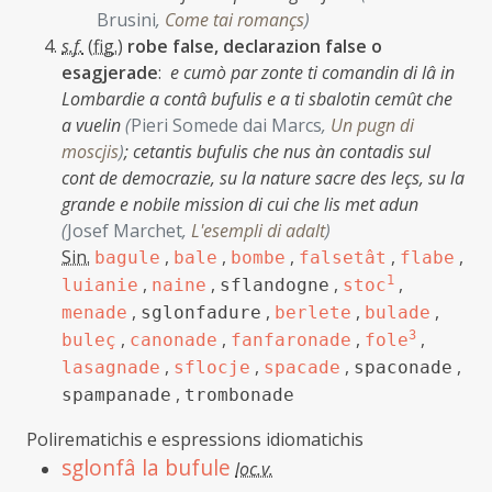
Brusini
,
Come tai romançs
)
s.f.
(
fig.
)
robe false, declarazion false o
esagjerade
:
e cumò par zonte ti comandin di lâ in
Lombardie a contâ bufulis e a ti sbalotin cemût che
a vuelin
(
Pieri Somede dai Marcs
,
Un pugn di
moscjis
)
;
cetantis bufulis che nus àn contadis sul
cont de democrazie, su la nature sacre des leçs, su la
grande e nobile mission di cui che lis met adun
(
Josef Marchet
,
L'esempli di adalt
)
Sin.
,
,
,
,
,
bagule
bale
bombe
falsetât
flabe
,
,
,
1
,
luianie
naine
sflandogne
stoc
,
,
,
,
menade
sglonfadure
berlete
bulade
,
,
,
3
,
buleç
canonade
fanfaronade
fole
,
,
,
,
lasagnade
sflocje
spacade
spaconade
,
spampanade
trombonade
Polirematichis e espressions idiomatichis
sglonfâ la bufule
loc.v.