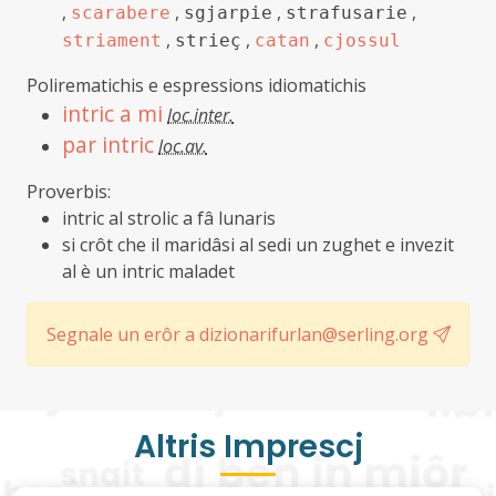
,
,
,
,
scarabere
sgjarpie
strafusarie
,
,
,
striament
strieç
catan
cjossul
Polirematichis e espressions idiomatichis
intric a mi
loc.inter.
par intric
loc.av.
Proverbis:
intric al strolic a fâ lunaris
si crôt che il maridâsi al sedi un zughet e invezit
al è un intric maladet
Segnale un erôr a dizionarifurlan@serling.org
Altris Imprescj