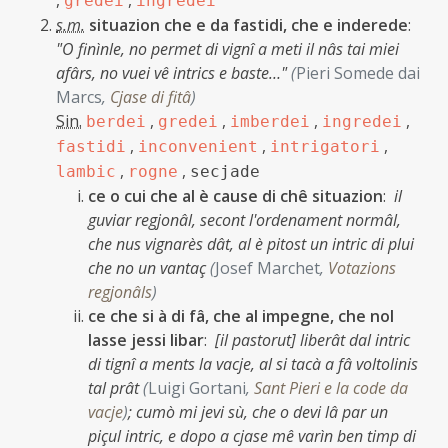
,
,
gredei
ingredei
s.m.
situazion che e da fastidi, che e inderede
:
"O finìnle, no permet di vignî a meti il nâs tai miei
afârs, no vuei vê intrics e baste…"
(
Pieri Somede dai
Marcs
,
Cjase di fitâ
)
Sin.
,
,
,
,
berdei
gredei
imberdei
ingredei
,
,
,
fastidi
inconvenient
intrigatori
,
,
lambic
rogne
secjade
ce o cui che al è cause di chê situazion
:
il
guviar regjonâl, secont l'ordenament normâl,
che nus vignarès dât, al è pitost un intric di plui
che no un vantaç
(
Josef Marchet
,
Votazions
regjonâls
)
ce che si à di fâ, che al impegne, che nol
lasse jessi libar
:
[il pastorut] liberât dal intric
di tignî a ments la vacje, al si tacà a fâ voltolinis
tal prât
(
Luigi Gortani
,
Sant Pieri e la code da
vacje
)
;
cumò mi jevi sù, che o devi lâ par un
piçul intric, e dopo a cjase mê varìn ben timp di