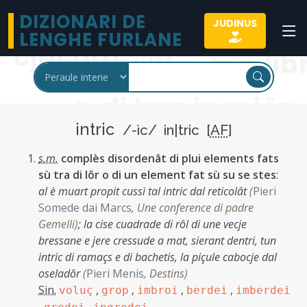
DIZIONARI DE
JUDINUS
LENGHE FURLANE
intric
/-ìc/ in|tric [
AF
]
s.m.
complès disordenât di plui elements fats
sù tra di lôr o di un element fat sù su se stes
:
al è muart propit cussì tal intric dal reticolât
(
Pieri
Somede dai Marcs
,
Une conference di padre
Gemelli
)
;
la cise cuadrade di rôl di une vecje
bressane e jere cressude a mat, sierant dentri, tun
intric di ramaçs e di bachetis, la piçule cabocje dal
oseladôr
(
Pieri Menis
,
Destins
)
Sin.
,
,
,
,
voluç
grop
imbroi
berdei
imberdei