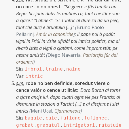
no coret o no onest
:
"Sô gnece e fâs l'amôr cun
Bepo. Si cjatin dutis lis matinis ca, tant che lôr e son
a cjace." "Catine?!" "Sì. L'intric al dure za da un pieç,
tant che ducj e bruntulin […]"
(
Bruno Paolo
Pellarini
,
Amôr in canoniche
)
;
il pape nol à podût
vignî in Friûl in visite uficiâl pai intrics politics, ma al
rivarà istès a vignî a cjatâmi, come imprometût, pe
nestre amistât
(
Diego Navarria
,
Patriarcjis fûr dal
ordenari
)
Sin.
,
,
imbroi
traine
naine
Var.
intrîc
s.m.
robe no ben definide, soredut viere o
cence valôr o cence utilitât
:
Doro Baron al torne
a cjase ancje lui, dopo cuatri agns vie pes Franzis: al
dismonte in stazion a Tarcint […] e al discjame i siei
intrics
(
Meni Ucel
,
Gjarmaneots
)
Sin.
,
,
,
,
bagaie
caìe
fufigne
fufigneç
,
,
,
grabat
grabatul
intrigatori
ratatuie