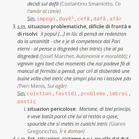
decidi sul dafâ
(
Costantino Smaniotto
,
Co
l'amôr al cimie
)
Sin.
,
1
,
,
,
impegn
dovê
cefâ
dafâ
afâr
s.m.
situazion problematiche, dificile di frontâ e
di risolvi
:
il popul […] in lûc di pensâ ae redenzion
da la umanitât - che e je di competence dal Pari
eterni - al pense a disgredeâ chei intrics che al po
disgredeâ
(
Josef Marchet
,
Autonomie e moralitât
)
;
i
vignivin ogni tant chei moments che nol podeve fâ di
mancul di fermâsi a pensâ, par cirî di disberdeâ une
buine volte chel intric che simpri plui no i lassave pâs
(
Pieri Menis
,
Sul agâr
)
Sin.
,
,
,
,
cuistion
fastidi
probleme
imbroi
pastiç
situazion pericolose
:
Mariane, di biel principi,
e veve batût parcè che lui al restàs a cjase,
spauride che si metès in cualchi intric
(
Gianni
Gregoricchio
,
Îr e doman
)
s.m.
fat, situazion, sisteme e v.i. no clâr dal dut,