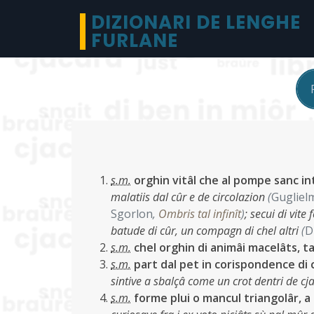
DIZIONARI DE LENGHE
FURLANE
s.m.
orghin vitâl che al pompe sanc in
malatiis dal cûr e de circolazion
(
Guglielm
Sgorlon
,
Ombris tal infinît
)
;
secui di vit
batude di cûr, un compagn di chel altri
(
D
s.m.
chel orghin di animâi macelâts, t
s.m.
part dal pet in corispondence di 
sintive a sbalçâ come un crot dentri de c
s.m.
forme plui o mancul triangolâr, a