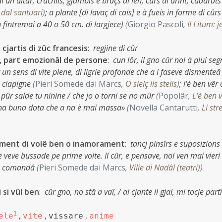
i un altâr, cruchiis, gjambis e braçs di len, cûrs di arint, cuadruts
dal santuari
)
;
a plante [di lavaç di cais] e à fueis in forme di cûr
n fintremai a 40 o 50 cm. di largjece)
(
Giorgio Pascoli
,
Il Litum: j
 cjartis di zûc francesis
:
regjine di cûr
s, part emozionâl de persone
:
cun lôr, il gno cûr nol à plui seg
r un sens di vite plene, di ligrie profonde che a i faseve dismenteâ
di clapigne
(
Pieri Somede dai Marcs
,
O sielç lis stelis
)
;
l'è ben vêr 
 pûr salde tu ninine / che jo o torni se no mûr
(
Popolâr
,
L'è ben 
 e na buna dota che a na è mai massa»
(
Novella Cantarutti
,
Li str
timent di volê ben o inamorament
:
tancj pinsîrs e suposizions
le veve bussade pe prime volte. Il cûr, e pensave, nol ven mai vieri
po comandâ
(
Pieri Somede dai Marcs
,
Vilie di Nadâl (teatri)
)
i si vûl ben
:
cûr gno, no stâ a vaî, / al cjante il gjal, mi tocje partî
1
,
,
,
ele
vite
vissare
anime