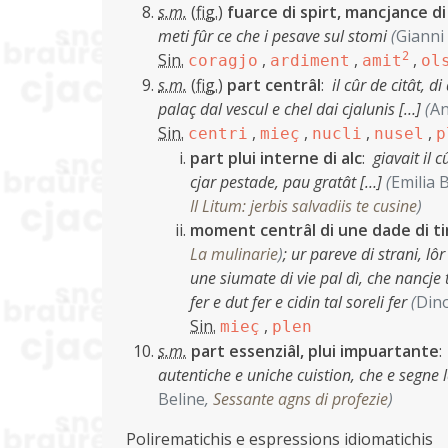
s.m.
(
fig.
)
fuarce di spirt, mancjance d
meti fûr ce che i pesave sul stomi
(
Gianni
Sin.
,
,
2
,
coragjo
ardiment
amit
ol
s.m.
(
fig.
)
part centrâl
:
il cûr de citât, d
palaç dal vescul e chel dai cjalunis […]
(
An
Sin.
,
,
,
,
centri
mieç
nucli
nusel
p
part plui interne di alc
:
giavait il 
cjar pestade, pau gratât […]
(
Emilia 
Il Litum: jerbis salvadiis te cusine
)
moment centrâl di une dade di t
La mulinarie
)
;
ur pareve di strani, lôr
une siumate di vie pal dì, che nancje 
fer e dut fer e cidin tal soreli fer
(
Dino
Sin.
,
mieç
plen
s.m.
part essenziâl, plui impuartante
autentiche e uniche cuistion, che e segne la
Beline
,
Sessante agns di profezie
)
Polirematichis e espressions idiomatichis