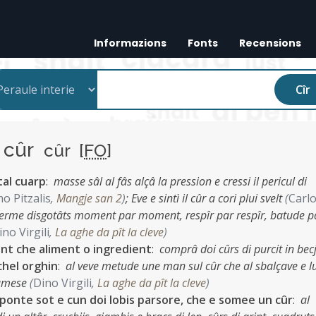
Informazions
Fonts
Recensions
Cîr
cûr
cûr [
FO
]
tal cuarp
:
masse sâl al fâs alçâ la pression e cressi il pericul di
o Pitzalis
,
Mangje san 2
)
;
Eve e sintì il cûr a cori plui svelt
(
Carl
e ferme disgotâts moment par moment, respîr par respîr, batude p
ino Virgili
,
La aghe da pît la cleve
)
ant che aliment o ingredient
:
comprâ doi cûrs di purcit in bec
chel orghin
:
al veve metude une man sul cûr che al sbalçave e lu
jamese
(
Dino Virgili
,
La aghe da pît la cleve
)
 ponte sot e cun doi lobis parsore, che e somee un cûr
:
al