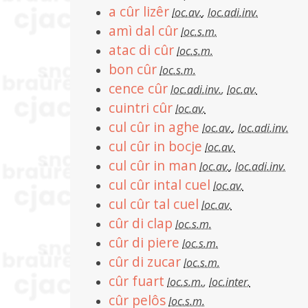
a cûr lizêr
loc.av.
,
loc.adi.inv.
amì dal cûr
loc.s.m.
atac di cûr
loc.s.m.
bon cûr
loc.s.m.
cence cûr
loc.adi.inv.
,
loc.av.
cuintri cûr
loc.av.
cul cûr in aghe
loc.av.
,
loc.adi.inv.
cul cûr in bocje
loc.av.
cul cûr in man
loc.av.
,
loc.adi.inv.
cul cûr intal cuel
loc.av.
cul cûr tal cuel
loc.av.
cûr di clap
loc.s.m.
cûr di piere
loc.s.m.
cûr di zucar
loc.s.m.
cûr fuart
loc.s.m.
,
loc.inter.
cûr pelôs
loc.s.m.