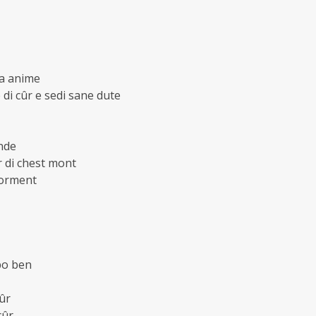
 la anime
e di cûr e sedi sane dute
ande
ur di chest mont
 forment
 po ben
cûr
cûr