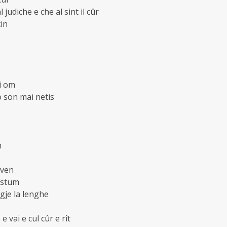
judiche e che al sint il cûr
tin
ri om
no son mai netis
m
 ven
costum
ungje la lenghe
e vai e cul cûr e rît