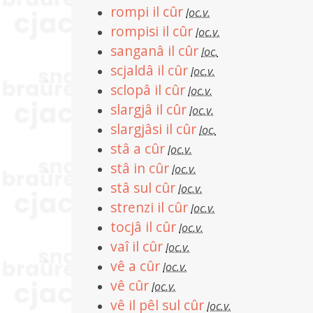
rompi il cûr
loc.v.
rompisi il cûr
loc.v.
sanganâ il cûr
loc.
scjaldâ il cûr
loc.v.
sclopâ il cûr
loc.v.
slargjâ il cûr
loc.v.
slargjâsi il cûr
loc.
stâ a cûr
loc.v.
stâ in cûr
loc.v.
stâ sul cûr
loc.v.
strenzi il cûr
loc.v.
tocjâ il cûr
loc.v.
vaî il cûr
loc.v.
vê a cûr
loc.v.
vê cûr
loc.v.
vê il pêl sul cûr
loc.v.