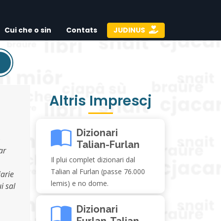
Cui che o sin
Contats
JUDINUS
Altris Imprescj
Dizionari
o
Talian-Furlan
ar
Il plui complet dizionari dal
Talian al Furlan (passe 76.000
jarie
lemis) e no dome.
i sal
Dizionari
Furlan-Talian