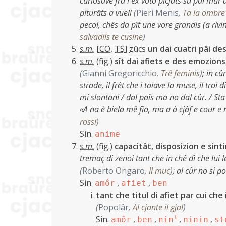
curiosave fra i ex voto picjâts sù pal mûr d
piturâts a vueli
(
Pieri Menis
,
Ta la ombre 
pecol, chês da pît une vore grandis (a rivi
salvadiis te cusine
)
s.m.
[
CO
,
TS
]
zûcs
un dai cuatri pâi des
s.m.
(
fig.
)
sît dai afiets e des emozion
(
Gianni Gregoricchio
,
Trê feminis
)
;
in cû
strade, il frêt che i taiave la muse, il troi 
mi slontani / dal paîs ma no dal cûr. / Sta
«A na è biela mê fia, ma a à cjâf e cour
rossi
)
Sin.
anime
s.m.
(
fig.
)
capacitât, disposizion e sin
tremaç di zenoi tant che in chê dì che lui 
(
Roberto Ongaro
,
Il muc
)
;
al cûr no si 
Sin.
,
,
amôr
afiet
ben
tant che titul di afiet par cui che 
(
Popolâr
,
Al cjante il gjal
)
Sin.
,
,
1
,
,
amôr
ben
nin
ninin
st