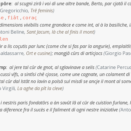
i pôre
:
al scugnì zirâ i voi di une altre bande, Berto, par cjatâ il c
 Gregoricchio
,
Trê feminis
)
,
,
se
fiât
coraç
i dimensions vivibilis come grandece e come int, al à la basiliche, i
toni Beline
,
Sant Jacum, là che al finìs il mont
)
len
cûr a lis coçutis par lunc (come che si fas par la angurie), emplaitl
Baldassarre
,
Ort e cusine
)
;
mangjâ cûrs di articjocs
(
Giorgio Pas
imp
:
al jere tal cûr de gnot, al sglavinave a selis
(
Catarine Percu
 cussì vîfs, a sintîsi chê cjosse, come une cagnate, un colament di 
tal cûr dal Istât no lavin a polsâ sul misdì se ancje il mont al so
 Virgili
,
La aghe da pît la cleve
)
:
i nestris paris fondatôrs a àn savût lâ al cûr de cuistion furlane, 
 diference fra il sucès e il faliment di ogni nestre iniziative
(
Anto