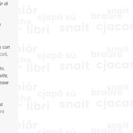
ûr di
l
is cun
coli
,
de
,
vite,
meave
la
ni