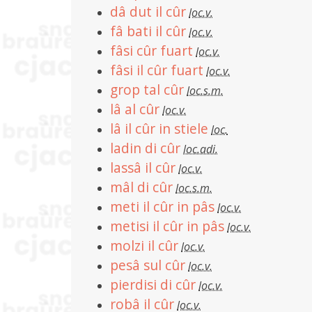
dâ dut il cûr
loc.v.
fâ bati il cûr
loc.v.
fâsi cûr fuart
loc.v.
fâsi il cûr fuart
loc.v.
grop tal cûr
loc.s.m.
lâ al cûr
loc.v.
lâ il cûr in stiele
loc.
ladin di cûr
loc.adi.
lassâ il cûr
loc.v.
mâl di cûr
loc.s.m.
meti il cûr in pâs
loc.v.
metisi il cûr in pâs
loc.v.
molzi il cûr
loc.v.
pesâ sul cûr
loc.v.
pierdisi di cûr
loc.v.
robâ il cûr
loc.v.