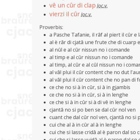
vê un cûr di clap
loc.v.
vierzi il cûr
loc.v.
Proverbis:
a Pasche Tafanie, il râf al piert il cûr e
al è râr di cjatâ une frute che di cuarp 
al nûl e al cûr nissun no i comande
al timp e al cûr nissun no i comande
al timp, al cûr e al cûl nissun no i com
al vâl plui il cûr content che no dut l'a
al vâl plui il cûr content che no pan di
ce che no si à in cûr, si à in gjambis
ce che no si à in cûr, si à in lenghe
ce che si à in cûr si à di vê in lenghe
cjantâ no si po ben se dal cûr nol ven
cuant che dal cûr nol ven, cjantâ no si
cui che al à in cûr al à in lenghe
cui che si lasse cridâ al è paron dal so 
cui che si lasse vuidâ al è paron dal so 