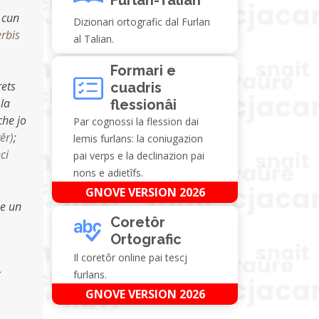
s cun
Dizionari ortografic dal Furlan
erbis
al Talian.
Formari e
rets
cuadris
 la
flessionâi
che jo
Par cognossi la flession dai
vêr
)
;
lemis furlans: la coniugazion
eci
pai verps e la declinazion pai
nons e adietîfs.
GNOVE VERSION 2026
 e un
Coretôr
Ortografic
Il coretôr online pai tescj
furlans.
GNOVE VERSION 2026