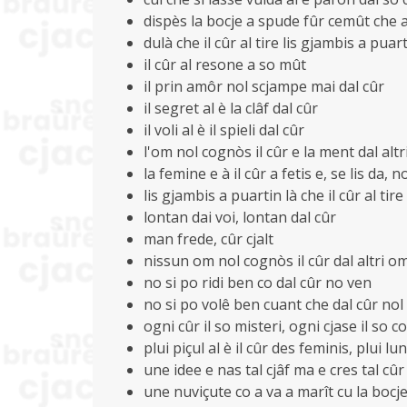
dispès la bocje a spude fûr cemût che al 
dulà che il cûr al tire lis gjambis a puar
il cûr al resone a so mût
il prin amôr nol scjampe mai dal cûr
il segret al è la clâf dal cûr
il voli al è il spieli dal cûr
l'om nol cognòs il cûr e la ment dal alt
la femine e à il cûr a fetis e, se lis da, 
lis gjambis a puartin là che il cûr al tire
lontan dai voi, lontan dal cûr
man frede, cûr cjalt
nissun om nol cognòs il cûr dal altri o
no si po ridi ben co dal cûr no ven
no si po volê ben cuant che dal cûr nol
ogni cûr il so misteri, ogni cjase il so 
plui piçul al è il cûr des feminis, plui l
une idee e nas tal cjâf ma e cres tal cûr
une nuviçute co a va a marît cu la bocje 