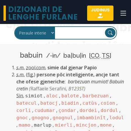
DIZIONARI DE
JUDINUS
LENGHE FURLANE
babuin
/-ìn/ ba|bu|in [
CO
,
TS
]
s.m.
zool.com.
simie dal gjenar Papio
s.m.
(
fig.
)
persone pôc inteligjente, ancje tant
che ofese gjeneriche
:
barbezuan mumiot! Babuin
cretin
(
Raffaele Serafini
,
B123ST
)
Sin.
,
,
,
,
simiot
aloc
balote
barbezuan
,
,
,
,
,
batecul
batocj
biadin
catùs
coion
,
,
,
,
,
corli
cudumar
çondar
dordei
dordul
,
,
,
,
gnoc
gnogno
gnognul
imbambinît
lodul
,
,
,
,
,
,
mamo
marlup
mierli
mincjon
mone