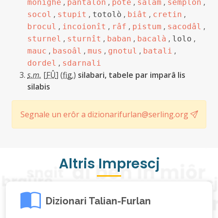
,
,
,
,
,
monighe
pantalon
pote
salam
semplon
,
,
,
,
,
socol
stupit
totolò
biât
cretin
,
,
,
,
,
brocul
incoionît
râf
pistum
sacodâl
,
,
,
,
,
sturnel
sturnît
baban
bacalà
lolo
,
,
,
,
,
mauc
basoâl
mus
gnotul
batali
,
dordel
sdarnali
s.m.
[
FÛ
]
(
fig.
)
silabari, tabele par imparâ lis
silabis
Segnale un erôr a dizionarifurlan@serling.org
Altris Imprescj
Dizionari Talian-Furlan