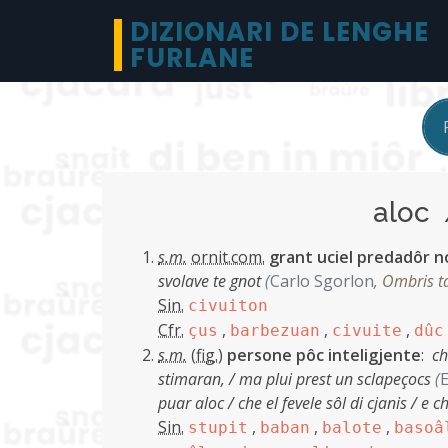
DIZIONARI DE LENGHE
FURLANE
aloc
s.m.
ornit.com.
grant uciel predadôr not
svolave te gnot
(
Carlo Sgorlon
,
Ombris tal
Sin.
civuiton
Cfr.
,
,
,
çus
barbezuan
civuite
dûc
s.m.
(
fig.
)
persone pôc inteligjente
:
ch
stimaran, / ma plui prest un sclapeçocs
(
E
puar aloc / che el fevele sôl di cjanis / e 
Sin.
,
,
,
stupit
baban
balote
basoâ