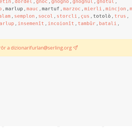
,
,
,
,
,
,
etin
dordel
gnoc
gnogno
gnognul
gnotul
,
,
,
,
,
,
,
o
marlup
mauc
martuf
marzoc
mierli
mincjon
,
,
,
,
,
,
,
alam
semplon
socol
storcli
çus
totolò
trus
,
,
,
,
,
arlup
insemenît
incoionît
tambûr
batali
ôr a dizionarifurlan@serling.org