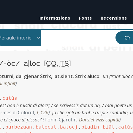
Informazions
Fonts
Recensions
Cîr
/-òc/ a|loc [
CO
,
TS
]
urni, dal gjenar Strix, lat.sient. Strix aluco
:
un grant aloc 
 infinît
)
,
catùs
est non è mistîr di alocs; / se scrivessis dut un an, / mai poete us
rmes di Colorêt
,
I, 126
)
;
jo che cjoli un brut e ruspi / contadin, 
che el spuce di pissoc?
(
Tonin Cjarutin
,
Dai siet vizis capitâi
)
,
,
,
,
,
,
l
barbezuan
batecul
batocj
biadin
biât
catùs