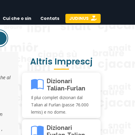
Cui che o sin
Contats
JUDINUS
Altris Imprescj
che al
Dizionari
Talian-Furlan
Il plui complet dizionari dal
Talian al Furlan (passe 76.000
lemis) e no dome.
un
Dizionari
,
Furlan-Talian