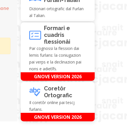
mone
Dizionari ortografic dal Furlan
al Talian.
Formari e
cuadris
flessionâi
Par cognossi la flession dai
lemis furlans: la coniugazion
pai verps e la declinazion pai
nons e adietîfs.
GNOVE VERSION 2026
Coretôr
Ortografic
Il coretôr online pai tescj
furlans.
GNOVE VERSION 2026