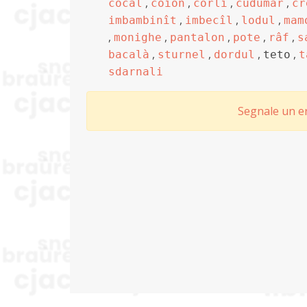
,
,
,
,
cocâl
coion
corli
cudumar
cr
,
,
,
imbambinît
imbecîl
lodul
mam
,
,
,
,
,
monighe
pantalon
pote
râf
s
,
,
,
,
bacalà
sturnel
dordul
teto
t
sdarnali
Segnale un er