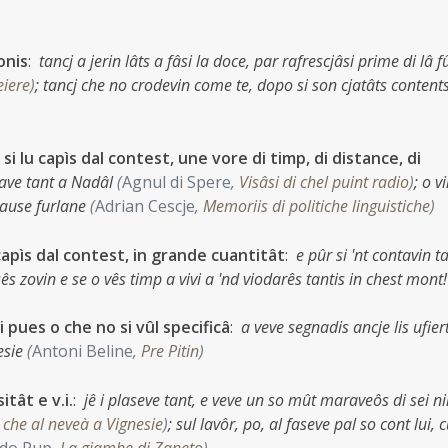
onis
:
tancj a jerin lâts a fâsi la doce, par rafrescjâsi prime di lâ f
eiere
)
;
tancj che no crodevin come te, dopo si son cjatâts conten
si lu capìs dal contest, une vore di timp, di distance, di
jave tant a Nadâl
(
Agnul di Spere
,
Visâsi di chel puint radio
)
;
o v
cause furlane
(
Adrian Cescje
,
Memoriis di politiche linguistiche
)
 capìs dal contest, in grande cuantitât
:
e pûr si 'nt contavin t
sês zovin e se o vês timp a vivi a 'nd viodarês tantis in chest mont!
 pues o che no si vûl specificâ
:
a veve segnadis ancje lis ufiert
lesie
(
Antoni Beline
,
Pre Pitin
)
tât e v.i.
:
jê i plaseve tant, e veve un so mût maraveôs di sei ni
 che al neveà a Vignesie
)
;
sul lavôr, po, al faseve pal so cont lui, c