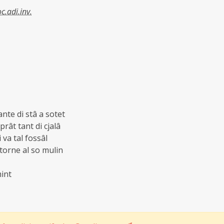
oc.adi.inv.
nte di stâ a sotet
prât tant di cjalâ
 va tal fossâl
torne al so mulin
mint