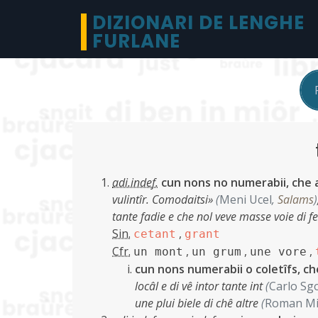
DIZIONARI DE LENGHE
FURLANE
adi.indef.
cun nons no numerabii, che a
vulintîr. Comodaitsi»
(
Meni Ucel
,
Salams
)
tante fadie e che nol veve masse voie di f
Sin.
,
cetant
grant
Cfr.
,
,
,
un mont
un grum
une vore
cun nons numerabii o coletîfs, ch
locâl e di vê intor tante int
(
Carlo Sg
une plui biele di chê altre
(
Roman Mi