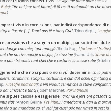
cun costruzions consecutivis
:
i è vignude tante pôre che si è
i Buie
)
;
Tite nol jere tant batocj di fâ restâ malapaiât un che al ve
 muc
)
omparativis o in corelazions, par indicâ corispondence di 
daûrji a Rosute […]. Tancj pas jê e tancj Guri
(
Dino Virgili
,
La aghe
n espressions che a segnin un multipli, par sotintindi dute
 met dongje cun mieç tant mangjâ
(
Riedo Pup
,
I furlans e i frutins
)
 tant che no rive nancje a alçâju, ju strissine
(
Ivano Urli
,
Storie di
he a pain trê voltis tant chel che e costarès la stesse robe
(
Stiefin
gjeneriche che no si pues o no si vûl determinâ
:
cu la patri
dieris, carabinîrs, sclopis… cartulinis; e cun dut achel ogni tancj 
up
,
Filosofie padronâl
)
;
o vin viodût cemût che si stave cuinçant l
o dai Cinccent e tancj
(
Josef Marchet
,
Par intindisi
)
che si pues calcolâle esagjerade
:
aromai e jere ore passade c
ntis vitis
(
Antoni Beline
,
Pre Pitin
)
;
i americans si dan di marav
he lôr a àn mandade ca, si vebi fat cussì pôc par rimeti in sest la