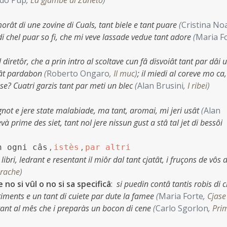
edo Pup
,
La gjambe di Zaneto
)
morât di une zovine di Cuals, tant biele e tant puare
(
Cristina No
di chel puar so fi, che mi veve lassade vedue tant adore
(
Maria F
il diretôr, che a prin intro al scoltave cun fâ disvoiât tant par dâi 
ssât pardabon
(
Roberto Ongaro
,
Il muc
)
;
il miedi al coreve mo ca
 se? Cuatri garzis tant par meti un blec
(
Alan Brusini
,
I ribei
)
gnot e jere state malabiade, ma tant, aromai, mi jeri usât
(
Alan
evà prime des siet, tant nol jere nissun gust a stâ tal jet di bessôi
,
,
n ogni câs
istès
par altri
ibri, ledrant e resentant il miôr dal tant cjatât, i fruçons de vôs 
urache
)
no si vûl o no si sa specificâ
:
si puedin contâ tantis robis di c
timents e un tant di cuiete par dute la famee
(
Maria Forte
,
Cjase
ant al mês che i preparàs un bocon di cene
(
Carlo Sgorlon
,
Prim