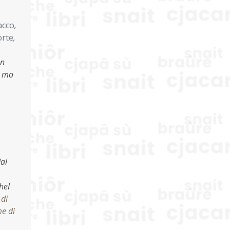
acco
,
orte
,
un
, mo
dal
hel
 di
e di