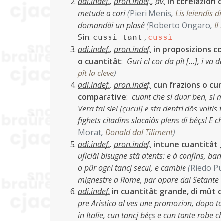
adi.indef.
,
pron.indef.
,
av.
in corelazion 
metude a cori
(
Pieri Menis
,
Lis leiendis d
domandâi un plasê
(
Roberto Ongaro
,
Il
Sin.
,
cussì tant
cussì
adi.indef.
,
pron.indef.
in proposizions c
o cuantitât
:
Guri al cor da pît […], i va 
pît la cleve
)
adi.indef.
,
pron.indef.
cun frazions o cu
comparative
:
cuant che si duar ben, si
Vera tai siei [çucui] e sta dentri dôs voltis
fighets citadins slacaiôs plens di bêçs! E c
Morat
,
Donald dal Tiliment
)
adi.indef.
,
pron.indef.
intune cuantitât 
uficiâl bisugne stâ atents: e à confins, ban
o pûr ogni tancj secui, e cambie
(
Riedo P
mignestre a Rome, par opare dai Setante 
adi.indef.
in cuantitât grande, di mût 
pre Aristico al ves une promozion, dopo ta
in Italie, cun tancj bêçs e cun tante robe c