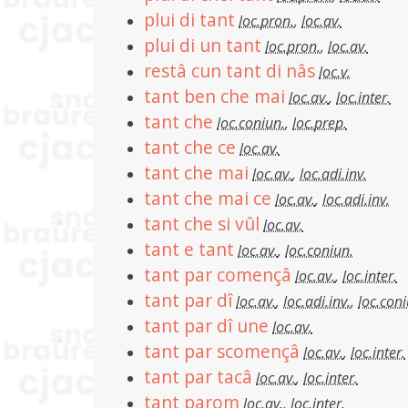
plui di tant
loc.pron.
,
loc.av.
plui di un tant
loc.pron.
,
loc.av.
restâ cun tant di nâs
loc.v.
tant ben che mai
loc.av.
,
loc.inter.
tant che
loc.coniun.
,
loc.prep.
tant che ce
loc.av.
tant che mai
loc.av.
,
loc.adi.inv.
tant che mai ce
loc.av.
,
loc.adi.inv.
tant che si vûl
loc.av.
tant e tant
loc.av.
,
loc.coniun.
tant par començâ
loc.av.
,
loc.inter.
tant par dî
loc.av.
,
loc.adi.inv.
,
loc.coni
tant par dî une
loc.av.
tant par scomençâ
loc.av.
,
loc.inter.
tant par tacâ
loc.av.
,
loc.inter.
tant parom
loc.av.
,
loc.inter.