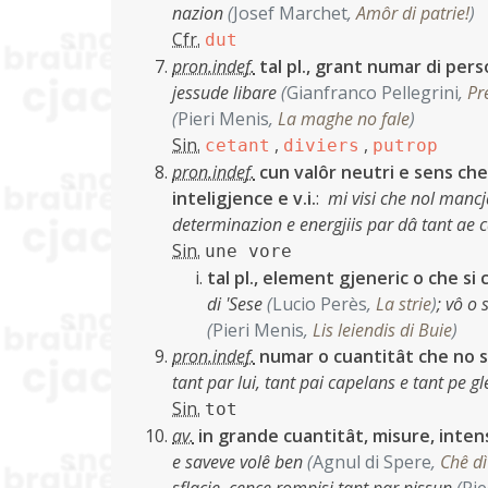
nazion
(
Josef Marchet
,
Amôr di patrie!
)
Cfr.
dut
pron.indef.
tal pl., grant numar di pers
jessude libare
(
Gianfranco Pellegrini
,
Pr
(
Pieri Menis
,
La maghe no fale
)
Sin.
,
,
cetant
diviers
putrop
pron.indef.
cun valôr neutri e sens che 
inteligjence e v.i.
:
mi visi che nol manc
determinazion e energjiis par dâ tant ae 
Sin.
une vore
tal pl., element gjeneric o che si
di 'Sese
(
Lucio Perès
,
La strie
)
;
vô o 
(
Pieri Menis
,
Lis leiendis di Buie
)
pron.indef.
numar o cuantitât che no si
tant par lui, tant pai capelans e tant pe g
Sin.
tot
av.
in grande cuantitât, misure, intensi
e saveve volê ben
(
Agnul di Spere
,
Chê dì