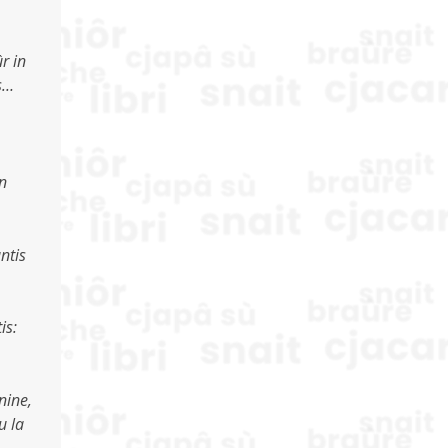
ûr in
ts…
in
antis
is:
nine,
u la