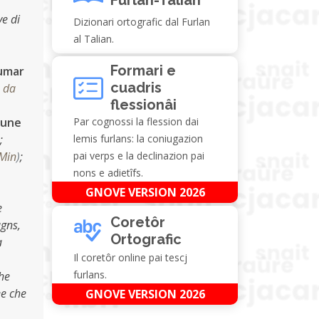
ve di
Dizionari ortografic dal Furlan
al Talian.
Formari e
numar
cuadris
 da
flessionâi
 une
Par cognossi la flession dai
;
lemis furlans: la coniugazion
 Min
)
;
pai verps e la declinazion pai
nons e adietîfs.
GNOVE VERSION 2026
e
Coretôr
agns,
Ortografic
a
Il coretôr online pai tescj
furlans.
he
ee che
GNOVE VERSION 2026