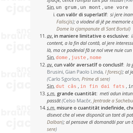
sflacje, cence rompisi tant par nissun
(
Ri
Sin.
,
,
un grum
un mont
une vore
cun valôr di superlatîf
:
si jere ina
Faliscjis
)
;
o viodevi di jê pe memorie 
Dome la cjampanute di Sant Bortul
)
av.
in maniere limitative o esclusive
:
content, a la fin dal contâ, al jere intere
là, ma ce podevial fâ se nol veve nuie cun
Sin.
,
,
dome
juste
nome
av.
cun valôr aversatîf o conclusîf
:
la 
Brusini, Gian Paolo Linda
,
I forescj
)
;
al j
(
Carlo Sgorlon
,
Prime di sere
)
Sin.
,
,
dut câs
in fin dai fats
i
s.m.
grande cuantitât
:
meti adun intun l
passât
(
Celso Macôr
,
Jentrade a Sacheb
s.m.
misure o cuantitât indefinide, che 
disevot che al veve disponût un tant di pa
Dalban
)
;
al pensave di domandâi par un t
sere
)