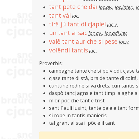
tant pete che dai
loc.av.
,
loc.inter.
,
l
tant vâl
loc.
tirâ jù tant di cjapiel
loc.v.
un tant al sac
loc.av.
,
loc.adi.inv.
valê tant aur che si pese
loc.v.
volêndi tantis
loc.
Proverbis:
campagne tante che si po viodi, cjase ta
cjase tante di stâ, braide tante di coltâ, 
cuntune redine si va drets, cun tantis si
daspò tancj agns e tant timp la aghe a 
miôr pôc che tant e trist
sant Pauli lusint, tante paie e tant for
si robe in tantis manieris
tal grant al sta il pôc e il tant