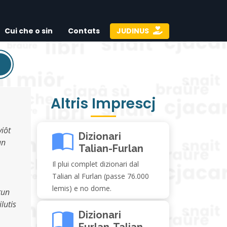
Cui che o sin
Contats
JUDINUS
Altris Imprescj
viôt
Dizionari
un
Talian-Furlan
Il plui complet dizionari dal
Talian al Furlan (passe 76.000
lemis) e no dome.
tun
ilutis
Dizionari
Furlan-Talian