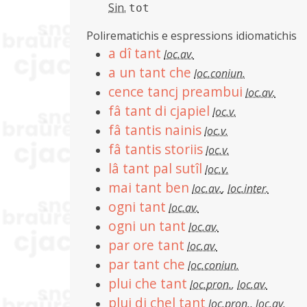
Sin.
tot
Polirematichis e espressions idiomatichis
a dî tant
loc.av.
a un tant che
loc.coniun.
cence tancj preambui
loc.av.
fâ tant di cjapiel
loc.v.
fâ tantis nainis
loc.v.
fâ tantis storiis
loc.v.
lâ tant pal sutîl
loc.v.
mai tant ben
loc.av.
,
loc.inter.
ogni tant
loc.av.
ogni un tant
loc.av.
par ore tant
loc.av.
par tant che
loc.coniun.
plui che tant
loc.pron.
,
loc.av.
plui di chel tant
loc.pron.
,
loc.av.