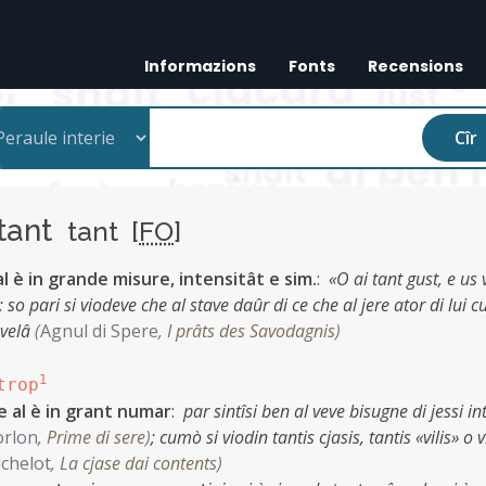
Informazions
Fonts
Recensions
Cîr
tant
tant [
FO
]
l è in grande misure, intensitât e sim.
:
«O ai tant gust, e us 
;
so pari si viodeve che al stave daûr di ce che al jere ator di lui c
evelâ
(
Agnul di Spere
,
I prâts des Savodagnis
)
1
trop
e al è in grant numar
:
par sintîsi ben al veve bisugne di jessi in
orlon
,
Prime di sere
)
;
cumò si viodin tantis cjasis, tantis «vilis» o v
chelot
,
La cjase dai contents
)