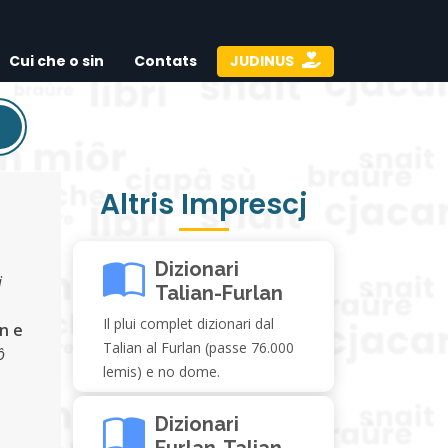
Cui che o sin
Contats
JUDINUS
Altris Imprescj
Dizionari
i
Talian-Furlan
Il plui complet dizionari dal
on e
Talian al Furlan (passe 76.000
ô
lemis) e no dome.
Dizionari
Furlan-Talian