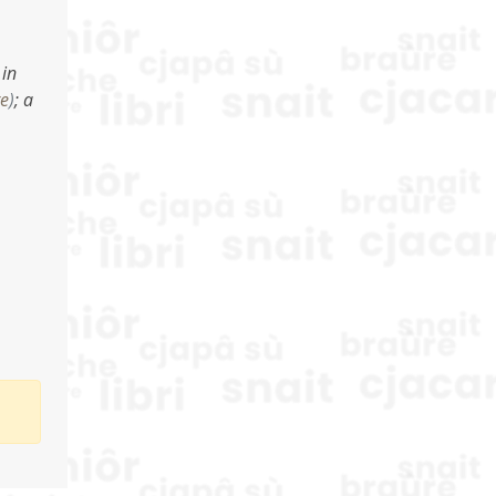
 in
re
)
;
a