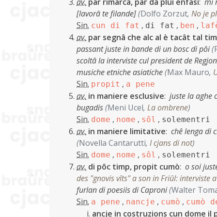
av.
par rimarcâ, par dâ plui enfasi
:
mi r
[lavorâ te filande]
(
Dolfo Zorzut
,
No je pl
Sin.
,
,
,
cun di fat
di fat
ben
laf
av.
par segnâ che alc al è tacât tal tim
passant juste in bande di un bosc di pôi
(
scoltâ la interviste cul president de Regjo
musiche etniche asiatiche
(
Max Mauro
,
U
Sin.
,
propit
a pene
av.
in maniere esclusive
:
juste la aghe 
bugadis
(
Meni Ucel
,
La ombrene
)
Sin.
,
,
,
dome
nome
sôl
solementri
av.
in maniere limitative
:
chê lenga di c
(
Novella Cantarutti
,
I cjans di not
)
Sin.
,
,
,
dome
nome
sôl
solementri
av.
di pôc timp, propit cumò
:
o soi jus
des "gnovis vîts" a son in Friûl: interviste
furlan di poesiis di Caproni
(
Walter Tom
Sin.
,
,
,
a pene
nancje
cumò
cumò d
ancje in costruzions cun dome il p