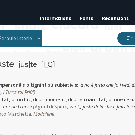
Informazions
Fonts
Recensions
Cîr
uste
jus|te [
FO
]
mpersonâls o tignint sù subietivis
:
a no è justa che jo i vedi d
i
,
I Turcs tal Friûl
)
itât, di un lûc, di un moment, di une cuantitât, di une res
l Tour de France
(
Agnul di Spere
,
Istât
)
;
juste dulà che e finìs la s
nco Marchetta
,
Madalene
)