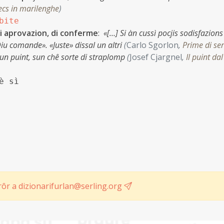
ecs in marilenghe
)
bite
i aprovazion, di conferme
:
«[…] Si àn cussì pocjis sodisfazions
u comande». «Juste» dissal un altri
(
Carlo Sgorlon
,
Prime di se
 un puint, sun chê sorte di straplomp
(
Josef Cjargnel
,
Il puint dal
è sì
ôr a dizionarifurlan@serling.org