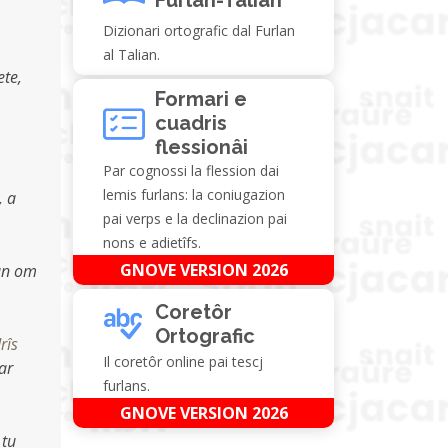
Dizionari ortografic dal Furlan
al Talian.
ete,
Formari e
cuadris
flessionâi
Par cognossi la flession dai
lemis furlans: la coniugazion
, a
pai verps e la declinazion pai
nons e adietîfs.
GNOVE VERSION 2026
 un om
Coretôr
Ortografic
drîs
Il coretôr online pai tescj
ar
furlans.
GNOVE VERSION 2026
 tu