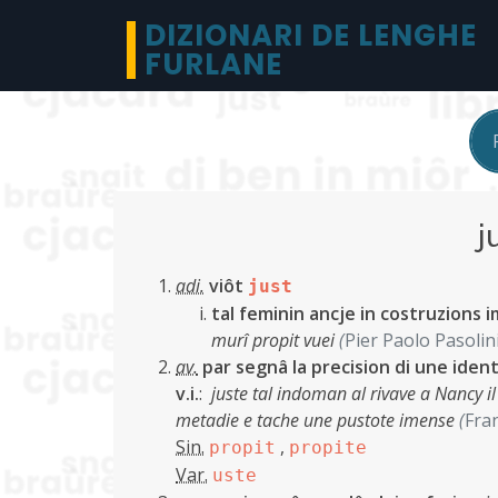
DIZIONARI DE LENGHE
FURLANE
j
adi.
viôt
just
tal feminin ancje in costruzions i
murî propit vuei
(
Pier Paolo Pasolin
av.
par segnâ la precision di une ident
v.i.
:
juste tal indoman al rivave a Nancy i
metadie e tache une pustote imense
(
Fra
Sin.
,
propit
propite
Var.
uste