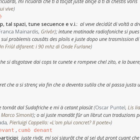
icuardi, mi ricuardi che ti à tocjât juste ancje a ti di chestis voris
ui vive
)
è
p, tal spazi, tune secuence e v.i.
:
al veve decidût di voltâ a dr
Franca Mainardis
,
Grivôr
)
;
intune matinade radiofoniche si pues
n sui problemis causâts des ploiis e juste dopo une trasmission di
n Friûl difarent: i 90 mhz di Onde Furlane
)
che si disgotave dai cops te cunete e rompeve chel zito, e la buere
ret che a si strenç via fin che a deventa sutila che al passa justa
te tornât dal Sudafriche e mi à cetant plasût
(
Oscar Puntel
,
Lis li
 a Marco Simonit
)
;
o ai juste mandât fûr un librut cun traduzions p
ada
,
Pierluigi Cappello: «L'om plui concret? Il poete»
)
,
evant
cumò denant
articipi
:
juste rivât, mi soi sigurât che al sei dut pront cuant che