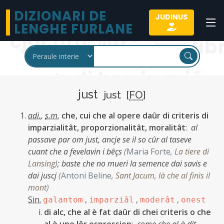
DIZIONARI DE
JUDINUS
LENGHE FURLANE
just
just [
FO
]
adi.
,
s.m.
che, cui che al opere daûr di criteris di
imparzialitât, proporzionalitât, moralitât
:
al
passave par om just, ancje se il so cûr al taseve
cuant che a fevelavin i bêçs
(
Maria Forte
,
La tiere di
Lansing
)
;
baste che no mueri la semence dai savis e
dai juscj
(
Antoni Beline
,
Sant Jacum, là che al finìs il
mont
)
Sin.
,
,
,
galantom
imparziâl
moderât
onest
di alc, che al è fat daûr di chei criteris o che