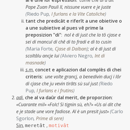
al è une lôr espression
:
come che al à dit
Pape Zuan Pauli II, nissune vuere e je juste
(
Riedo Pup
,
I furlans e la Vite Catoliche
)
tant che predicât e riferît a une obietive o
a une subietive al pues vê prime la
preposizion "di"
:
nol è di just che la tô cjase e
sei di mancul di chê di to fradi e di to cusin
(
Maria Forte
,
Cjase di Dalban
)
;
al è di just di
scoltâlu ancje lui
(
Alviero Negro
,
Int di
masnade
)
s.m.
concet e aplicazion dal complès di chei
criteris
:
une volte grancj, a benedivin ducj i lôr
di cjase che ju vevin tirâts sù sul just
(
Riedo
Pup
,
I furlans e i frutins
)
adi.
che al va daûr dal merit, de proporzion
:
«Cuarante mil» «Folc! Si tignìn sù, eh?» «Us ai dit che
e je stade une vore fadiose. Al è un presit just»
(
Carlo
Sgorlon
,
Prime di sere
)
Sin.
,
meretât
motivât