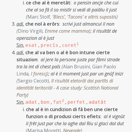
ce che al è meretât
:
o pensìn ancje che cui
che al sa fâ il so mistîr si vedi di paiâlu il just
(
Marc Stolf
,
‘Blecs’, ‘Tacons’ e altris supostis
)
adi.
che nol à erôrs
:
scrivi just almancul il non
(
Dino Virgili
,
Emme come mamma
)
;
il risultât de
operazion al è just
Sin.
,
,
1
esat
precîs
coret
adi.
che al va ben o al è bon intune cierte
situazion
:
al jere la persone juste par fâmi strade
tra la int di chest paîs
(
Alan Brusini, Gian Paolo
Linda
,
I forescj
)
;
al è il moment just par un gnûf inizi
(
Sergio Cecotti
,
Il risultât eletorâl dai partîts di
identitât teritoriâl - A case study: Scottish National
Party
)
Sin.
,
,
2
,
,
adat
bon
fat
perfet
adatât
che al è in cundizion di fâ ben une cierte
funzion o di produsi cierts efiets
:
al è vignût
il frêt just par che la aghe dal Riu si glaci dal dut
(
Marisa Moretti
,
Neveade
)