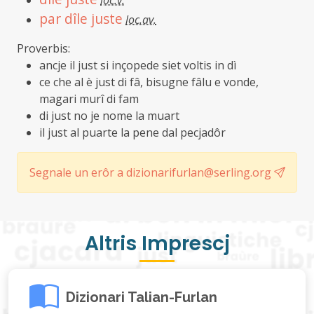
loc.v.
par dîle juste
loc.av.
Proverbis:
ancje il just si inçopede siet voltis in dì
ce che al è just di fâ, bisugne fâlu e vonde,
magari murî di fam
di just no je nome la muart
il just al puarte la pene dal pecjadôr
Segnale un erôr a dizionarifurlan@serling.org
Altris Imprescj
Dizionari Talian-Furlan