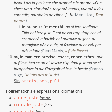
just», i dîs la paziente che aromai e je pronte. «Cun
chest timp, siôr dotôr, tocje stâ atents, vuardâsi des
corentiis, dai sbalçs de clime. […]»
(
Meni Ucel
,
Tant
parom
)
in buine salût mentâl
:
no si jere sbaliade:
Tilio nol jere just. E nol passà trop timp che al
scomençà a bacilâ: nol durmive di gnot, al
mangjave pôc e nuie, al fevelave di bessôl par
oris a lunc
(
Pieri Menis
,
Il fi de Rosse
)
av.
in maniere precise, esate, cence erôrs
:
dut
al filave ben se un al saveve rispuindi just ma se si
inçopedave in alc l'inzegnîr al leve in bestie
(
Franco
Vigo
,
Unitâts des misuris
)
Sin.
,
,
precîs
ben
pulît
Polirematichis e espressions idiomatichis
a dîle juste
loc.av.
contâle juste
loc.v.
dîle juste