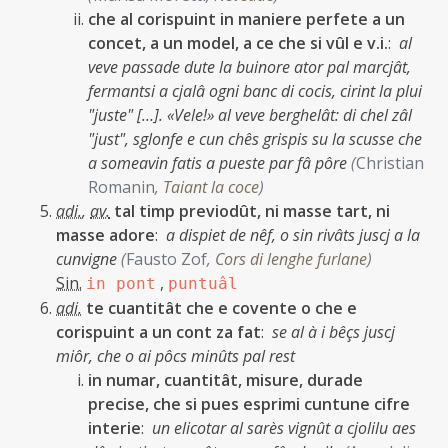
che al corispuint in maniere perfete a un
concet, a un model, a ce che si vûl e v.i.
:
al
veve passade dute la buinore ator pal marcjât,
fermantsi a cjalâ ogni banc di cocis, cirint la plui
"juste" […]. «Vele!» al veve berghelât: di chel zâl
"just", sglonfe e cun chês grispis su la scusse che
a someavin fatis a pueste par fâ pôre
(
Christian
Romanin
,
Taiant la coce
)
adi.
,
av.
tal timp previodût, ni masse tart, ni
masse adore
:
a dispiet de nêf, o sin rivâts juscj a la
cunvigne
(
Fausto Zof
,
Cors di lenghe furlane
)
Sin.
,
in pont
puntuâl
adi.
te cuantitât che e covente o che e
corispuint a un cont za fat
:
se al à i bêçs juscj
miôr, che o ai pôcs minûts pal rest
in numar, cuantitât, misure, durade
precise, che si pues esprimi cuntune cifre
interie
:
un elicotar al sarès vignût a cjolilu aes