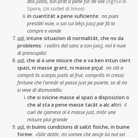
dôs justis, tun prât a pene fûr de vile
(
Agnul di
Spere
,
Un sorbet di limon
)
in cuantitât a pene suficiente
:
no pues
prestâti nuie, o soi cui bêçs juscj par fâ la
compre e vonde
adi.
intune situazion di normalitât, che no da
problemis
:
i valôrs dal sanc a son juscj, nol è nuie
di preocupâsi
adi.
che al à une misure che e va ben intun ciert
spazi, ni masse grant, ni masse piçul
:
no stâ a
comprâ lis scarpis justis al frut, comprilis in cressi;
fortune che l'armâr al passe just pe puarte, se di no
si veve di dismontâlu
che si svicine masse al spazi a disposizion o
che al sta a pene masse tacât a alc altri
:
il
cuel de cjamese al è masse just, miôr une
misure plui grande
adi.
in buinis cundizions di salût fisiche, in buine
forme
:
«Siôr dotôr, mi somee che ancje lui nol sei