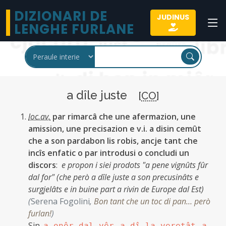
DIZIONARI DE
JUDINUS
LENGHE FURLANE
a dîle juste
[
CO
]
loc.av.
par rimarcâ che une afermazion, une
amission, une precisazion e v.i. a disin cemût
che a son pardabon lis robis, ancje tant che
incîs enfatic o par introdusi o concludi un
discors
:
e propon i siei prodots "a pene vignûts fûr
dal for" (che però a dîle juste a son precusinâts e
surgjelâts e in buine part a rivin de Europe dal Est)
(
Serena Fogolini
,
Bon tant che un toc di pan… però
furlan!
)
Sin.
,
,
a onôr dal vêr
a dî la veretât
a