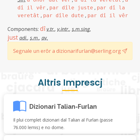
,
,
dî il vêr
par dîle juste
par dî la
,
,
veretât
par dîle dute
par dî il vêr
dî
Components:
v.tr.
,
v.intr.
,
s.m.sing.
just
adi.
,
s.m.
,
av.
Segnale un erôr a dizionarifurlan@serling.org
Altris Imprescj
Dizionari Talian-Furlan
Il plui complet dizionari dal Talian al Furlan (passe
76.000 lemis) e no dome.