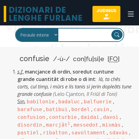
DIZIONARI DE
JUDINUS
LENGHE FURLANE
confusie
/-ù-/ con|fu|si|e [
FO
]
s.f.
mancjance di ordin, soredut cuntune
grande cuantitât di robe o di int
:
là, ta chês
corts, cul timp, i mûrs e lis tanis si jerin dopleâts tune
grande confusie
(
Lelo Cjanton
,
Il Friûl di Toni
)
Sin.
,
,
,
babilonie
badaluc
balfuerie
,
,
,
,
barafuse
batibui
bordel
casin
,
,
,
,
confusion
conturbie
daidai
davoi
,
1
,
,
,
disordin
marcjât
messedot
mismàs
,
,
,
,
pastiel
ribalton
savoltament
sdavàs