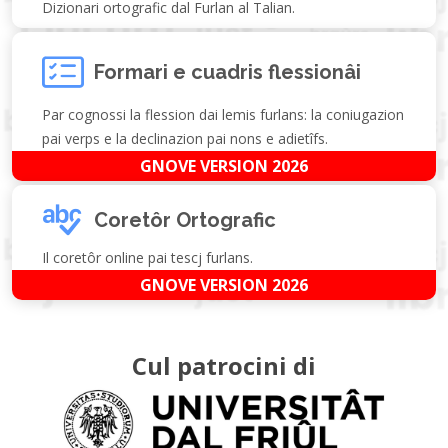
Dizionari ortografic dal Furlan al Talian.
Formari e cuadris flessionâi
Par cognossi la flession dai lemis furlans: la coniugazion
pai verps e la declinazion pai nons e adietîfs.
GNOVE VERSION 2026
Coretôr Ortografic
Il coretôr online pai tescj furlans.
GNOVE VERSION 2026
Cul patrocini di