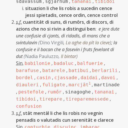
,
,
,
sdavassum
sgjarnum
tananai
tibidoi
situazion li che lis robis a sucedin cence
jessi spietadis, cence ordin, cence control
s.f.
cuantitât di suns, di rumôrs, di discors, di
azions che no si rivin a distingui ben
:
e jere dute
une confusie di cjants, di ridadis, di mans che a
svintulavin
(
Dino Virgili
,
La aghe da pît la cleve
)
;
la
confusie e il bacan che a fasevin i fruts fevelant di
dut
(
Nadia Pauluzzo
,
Il bintar
)
Sin.
,
,
,
babilonie
badaluc
balfuerie
,
,
,
,
barafuse
batarele
batibui
berlarili
,
,
,
,
,
bordel
casin
cjassade
daidai
davoi
,
,
1
,
diauleri
fuligate
marcjât
martinade
,
,
,
,
,
pestefole
rumôr
sinagoghe
tananai
,
,
,
tibidoi
tirepare
tireparemessede
confusion
s.f.
stât mentâl li che lis robis no vegnin
pensadis o valutadis cun serenitât e clarece
Sin.
,
,
,
conturbie
discuinç
imbaraç