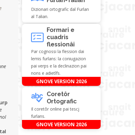
e
Dizionari ortografic dal Furlan
al Talian.
Formari e
cuadris
flessionâi
Par cognossi la flession dai
lemis furlans: la coniugazion
une
pai verps e la declinazion pai
nons e adietîfs.
GNOVE VERSION 2026
Coretôr
Ortografic
turp
Il coretôr online pai tescj
e
furlans.
nol
GNOVE VERSION 2026
tal