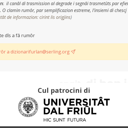
on
:
il canâl di trasmission al degrade i segnâi trasmetûts par efie
s. O clamìn rumôr, par semplificazion estreme, l'insiemi di chescj
tât de informazion: cirint lis origjins
)
nte dîs a fâ rumôr
ôr a dizionarifurlan@serling.org
Cul patrocini di