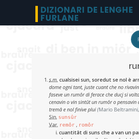
DIZIONARI DE LENGHE
FURLANE
r
s.m.
cualsisei sun, soredut se nol è a
dome ogni tant, juste cuant che no rivav
faseve un rumôr di ferace che ducj si volt
cenavin o vin sintût un rumôr o pensavin 
tremâ e nol finive plui
(
Mario Beltramini
Sin.
sunsûr
Var.
,
remôr
romôr
cuantitât di suns che a van un par