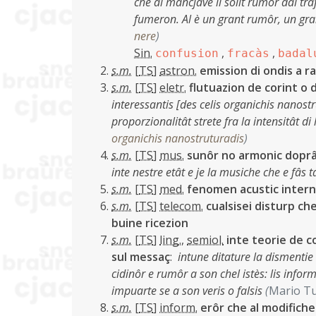
che al mancjave il solit rumôr dal tra
fumeron. Al è un grant rumôr, un gra
nere
)
Sin.
,
,
confusion
fracàs
badal
s.m.
[
TS
]
astron.
emission di ondis a 
s.m.
[
TS
]
eletr.
flutuazion de corint o 
interessantis [des celis organichis nanost
proporzionalitât strete fra la intensitât di 
organichis nanostruturadis
)
s.m.
[
TS
]
mus.
sunôr no armonic doprât
inte nestre etât e je la musiche che e fâs
s.m.
[
TS
]
med.
fenomen acustic interni
s.m.
[
TS
]
telecom.
cualsisei disturp che
buine ricezion
s.m.
[
TS
]
ling.
,
semiol.
inte teorie de c
sul messaç
:
intune ditature la dismentie
cidinôr e rumôr a son chel istès: lis infor
impuarte se a son veris o falsis
(
Mario Tu
s.m.
[
TS
]
inform.
erôr che al modifiche 