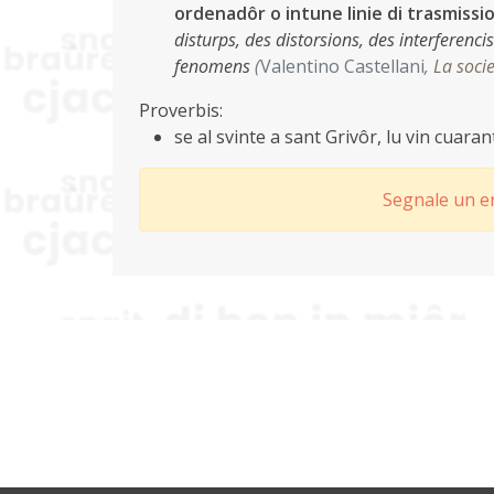
ordenadôr o intune linie di trasmissi
disturps, des distorsions, des interferenci
fenomens
(
Valentino Castellani
,
La socie
Proverbis:
se al svinte a sant Grivôr, lu vin cuara
Segnale un er