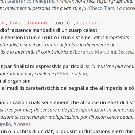
fic
(
Gianfranco Pellegrini
,
Preiere
)
;
nol è facil seguî i grups intal
nt moviment di personis che a van sù e jù
(
Checo Tam
,
La mare
,
,
,
,
uc
davoi
tananai
rimitûr
repeton
radiofrecuence mandadis di un cuarp celest
de tension intun circuit o intun sisteme
:
altris proprietâts
ruturadis] a son il bas rumôr di fonts e la dipendence di
lûs e la intensitât di corint eletriche
(
Lorenzo Marcolini
,
Lis celis
 par finalitâts espressivis particolârs
:
la musiche plui com
 tant rumôr e pocje melodie
(
AAVV
,
Sul florî
)
 al organisim
 al mudi lis carateristichis dal segnâl e che al impedìs la sô
omunicazion cualsisei element che al cause un efiet di dis
 si cree par mieç de censure o de false informazion, in democrazi
mazions si scancelin par moltiplicazion, par difusion cence padin, 
rello
,
Il brevet
)
un o plui bits di un dât, produsût di flutuazions eletrichis 