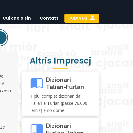
Cui che o sin
Contats
JUDINUS
Altris Imprescj
is
Dizionari
 e
Talian-Furlan
 che o
Il plui complet dizionari dal
Talian al Furlan (passe 76.000
lemis) e no dome.
Dizionari
rzè
Furlan-Talian