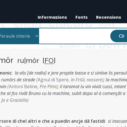
Informazions
Fonts
Recensions
Cîr
umôr
ru|môr [
FO
]
rmonic
:
la vôs [de radio] e jere propite basse e si sintive lis peraul
in rumôrs de strade
(
Agnul di Spere
,
In Friûl, nossere
)
;
la machine
avin
(
Antoni Beline
,
Pre Pitin
)
;
il taramot lu vin vivût cussì, intant
che al fos rivât Bruno cu la machine, subit dopo al à començât a
,
Jo e Graziella
)
sore di chel altri e che a puedin ancje dâ fastidi
:
si inacua