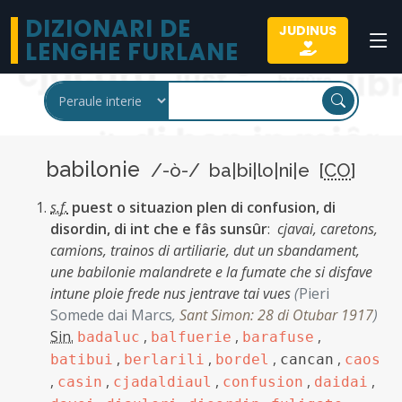
DIZIONARI DE
JUDINUS
LENGHE FURLANE
babilonie
/-ò-/ ba|bi|lo|ni|e [
CO
]
s.f.
puest o situazion plen di confusion, di
disordin, di int che e fâs sunsûr
:
cjavai, caretons,
camions, trainos di artiliarie, dut un sbandament,
une babilonie malandrete e la fumate che si disfave
intune ploie frede nus jentrave tai vues
(
Pieri
Somede dai Marcs
,
Sant Simon: 28 di Otubar 1917
)
Sin.
,
,
,
badaluc
balfuerie
barafuse
,
,
,
,
batibui
berlarili
bordel
cancan
caos
,
,
,
,
,
casin
cjadaldiaul
confusion
daidai