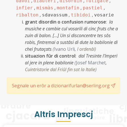
,
,
,
,
davoi
diauleri
disordin
fuligate
,
,
,
,
infier
mismàs
montafin
pastiel
,
,
,
ribalton
sdavassum
tibidoi
vosarie
grant disordin o confusion rumorose
:
la
musiche e cambie cul vosarili di cinc fruts che a
zuin di balon. […] Un si disconcentre tes sôs
robis, fintremai a sustâsi di dute la babilonie di
chei frutaçats
(
Ivano Urli
,
I ordenâi
)
situazion fûr di control
:
dal Tresinte l'Imperi
al jere in plene babilonie
(
Josef Marchet
,
Cuintristorie dal Friûl fin sot la Italie
)
Segnale un erôr a dizionarifurlan@serling.org
Altris Imprescj