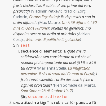
frasis declarativis il subiet al ven prime dal verp
predicatîf)
(
Vladimír Petkevič, trad. di Zorç
Cadorin
,
Corpus linguistics
)
;
lis rispuestis a son in
ordin alfabetic
(
Max Mauro
,
Un Friûl difarent: i 90
mhz di Onde Furlane
)
;
obietîfs no gjenerics, ma
disponûts secont un ordin di prioritâts
(
Adrian
Cescje
,
Memoriis di politiche linguistiche
)
Sin.
sest
secuence di elements
:
si cjate che la
solidarietât e ven considerade di cui che al
rispuint plui impuartante dal acet (91% e 84%
tal ordin)
(
Marianna Stella
,
La imigrazion
percepide. Il câs di studi dal Comun di Puçui
)
;
i
fruts i vevin savoltât l'ordin des lastris [che a
vignivin proietadis]
(
Pieri Somede dai Marcs
,
Sant Simon: 28 di Otubar 1917
)
Sin.
,
secuence
direzion
s.m.
atitudin a tignî lis robis tal lôr puest, a fâ