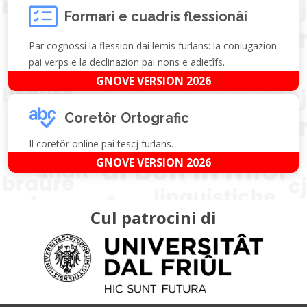
Formari e cuadris flessionâi
Par cognossi la flession dai lemis furlans: la coniugazion
pai verps e la declinazion pai nons e adietîfs.
GNOVE VERSION 2026
Coretôr Ortografic
Il coretôr online pai tescj furlans.
GNOVE VERSION 2026
Cul patrocini di