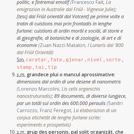
politic, e fintremai emotîf
(
Francesco Fait
,
La
emigrazion in Australie dal Friûl - Vignesie Julie
)
;
[tescj dal Friûl orientâl dal Votcent] pe prime volte a
tratin di cuistions mai prin frontadis in lenghe
furlane: cuistions di ordin morâl e sociâl, di storie e
di gjeografie, di botaniche e di zoologjie, di art e di
economie
(
Zuan Nazzi Matalon
,
I Lunaris dal '800
dal Friûl Orientâl
)
Sin.
,
,
,
,
,
caratar
fate
gjenar
nivel
sorte
,
,
stamp
tai
tip
s.m.
grandece plui o mancul aprossimative
:
dimensions dal ordin di une desene di nanometris
(
Lorenzo Marcolini
,
Lis celis organichis
nanostruturadis
)
;
89 documents, di divierse lungjece,
par un totâl sul ordin des 600.000 peraulis
(
Sandri
Carrozzo, Franz Feregot
,
La elaborazion di un
corpus etichetât de lenghe furlane scrite:
esperiments e prospetivis
)
s.m.
grup des personis, pal solit organizât, che