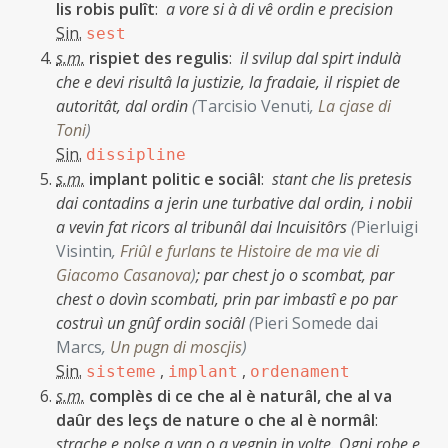
lis robis pulît
:
a vore si à di vê ordin e precision
Sin.
sest
s.m.
rispiet des regulis
:
il svilup dal spirt indulà
che e devi risultâ la justizie, la fradaie, il rispiet de
autoritât, dal ordin
(
Tarcisio Venuti
,
La cjase di
Toni
)
Sin.
dissipline
s.m.
implant politic e sociâl
:
stant che lis pretesis
dai contadins a jerin une turbative dal ordin, i nobii
a vevin fat ricors al tribunâl dai Incuisitôrs
(
Pierluigi
Visintin
,
Friûl e furlans te Histoire de ma vie di
Giacomo Casanova
)
;
par chest jo o scombat, par
chest o dovìn scombati, prin par imbastî e po par
costruì un gnûf ordin sociâl
(
Pieri Somede dai
Marcs
,
Un pugn di moscjis
)
Sin.
,
,
sisteme
implant
ordenament
s.m.
complès di ce che al è naturâl, che al va
daûr des leçs de nature o che al è normâl
:
strache e polse a van o a vegnin in volte. Ogni robe e