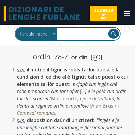
DIZIONARI DE
JUDINUS
LENGHE FURLANE
ordin
/ò-/ or|din [
FO
]
s.m.
il meti e il tignî lis robis tal lôr puest e la
cundizion di ce che al è tignût tal so puest o cui
elements tal lôr puest
:
e cjapà cun ingôs chê
robe preparade cun tant afiet […] e le poià cun ordin
tai stes scansei
(
Maria Forte
,
Cjase di Dalban
)
;
là
dentri al regnave ordin e mondisie
(
Alan Brusini
,
Come tai romançs
)
s.m.
disposizion daûr di un criteri
:
l'inglês e je
une lenghe cuntune morfologjie flessionâl puarute,
cuntun ordin des peraulis fer (par esempli, intes