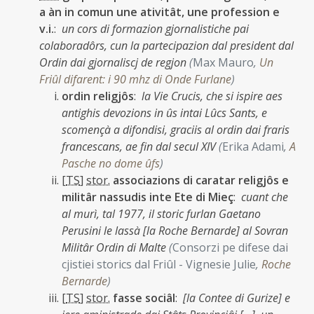
a àn in comun une ativitât, une profession e
v.i.
:
un cors di formazion gjornalistiche pai
colaboradôrs, cun la partecipazion dal president dal
Ordin dai gjornaliscj de regjon
(
Max Mauro
,
Un
Friûl difarent: i 90 mhz di Onde Furlane
)
ordin religjôs
:
la Vie Crucis, che si ispire aes
antighis devozions in ûs intai Lûcs Sants, e
scomençà a difondisi, graciis al ordin dai fraris
francescans, ae fin dal secul XIV
(
Erika Adami
,
A
Pasche no dome ûfs
)
[
TS
]
stor.
associazions di caratar religjôs e
militâr nassudis inte Ete di Mieç
:
cuant che
al murì, tal 1977, il storic furlan Gaetano
Perusini le lassà [la Roche Bernarde] al Sovran
Militâr Ordin di Malte
(
Consorzi pe difese dai
cjistiei storics dal Friûl - Vignesie Julie
,
Roche
Bernarde
)
[
TS
]
stor.
fasse sociâl
:
[la Contee di Gurize] e