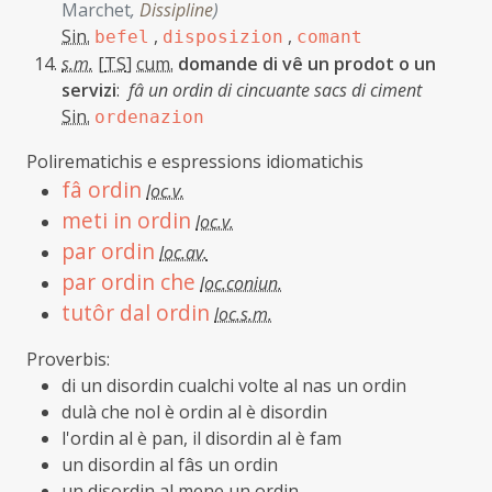
Marchet
,
Dissipline
)
Sin.
,
,
befel
disposizion
comant
s.m.
[
TS
]
cum.
domande di vê un prodot o un
servizi
:
fâ un ordin di cincuante sacs di ciment
Sin.
ordenazion
Polirematichis e espressions idiomatichis
fâ ordin
loc.v.
meti in ordin
loc.v.
par ordin
loc.av.
par ordin che
loc.coniun.
tutôr dal ordin
loc.s.m.
Proverbis:
di un disordin cualchi volte al nas un ordin
dulà che nol è ordin al è disordin
l'ordin al è pan, il disordin al è fam
un disordin al fâs un ordin
un disordin al mene un ordin