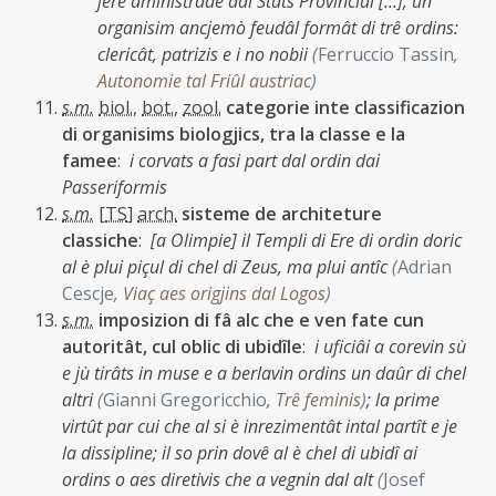
jere aministrade dai Stâts Provinciâi […], un
organisim ancjemò feudâl formât di trê ordins:
clericât, patrizis e i no nobii
(
Ferruccio Tassin
,
Autonomie tal Friûl austriac
)
s.m.
biol.
,
bot.
,
zool.
categorie inte classificazion
di organisims biologjics, tra la classe e la
famee
:
i corvats a fasi part dal ordin dai
Passeriformis
s.m.
[
TS
]
arch.
sisteme de architeture
classiche
:
[a Olimpie] il Templi di Ere di ordin doric
al è plui piçul di chel di Zeus, ma plui antîc
(
Adrian
Cescje
,
Viaç aes origjins dal Logos
)
s.m.
imposizion di fâ alc che e ven fate cun
autoritât, cul oblic di ubidîle
:
i uficiâi a corevin sù
e jù tirâts in muse e a berlavin ordins un daûr di chel
altri
(
Gianni Gregoricchio
,
Trê feminis
)
;
la prime
virtût par cui che al si è inrezimentât intal partît e je
la dissipline; il so prin dovê al è chel di ubidî ai
ordins o aes diretivis che a vegnin dal alt
(
Josef