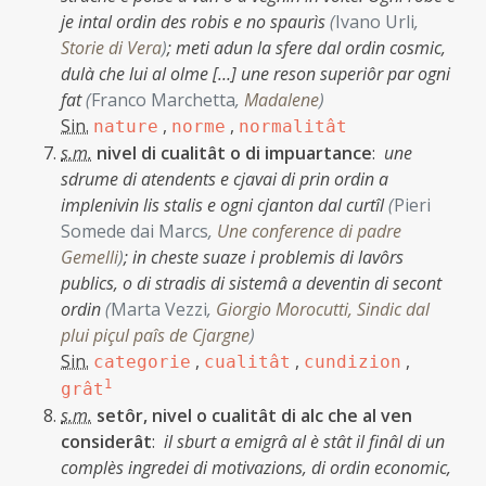
je intal ordin des robis e no spaurìs
(
Ivano Urli
,
Storie di Vera
)
;
meti adun la sfere dal ordin cosmic,
dulà che lui al olme […] une reson superiôr par ogni
fat
(
Franco Marchetta
,
Madalene
)
Sin.
,
,
nature
norme
normalitât
s.m.
nivel di cualitât o di impuartance
:
une
sdrume di atendents e cjavai di prin ordin a
implenivin lis stalis e ogni cjanton dal curtîl
(
Pieri
Somede dai Marcs
,
Une conference di padre
Gemelli
)
;
in cheste suaze i problemis di lavôrs
publics, o di stradis di sistemâ a deventin di secont
ordin
(
Marta Vezzi
,
Giorgio Morocutti, Sindic dal
plui piçul paîs de Cjargne
)
Sin.
,
,
,
categorie
cualitât
cundizion
1
grât
s.m.
setôr, nivel o cualitât di alc che al ven
considerât
:
il sburt a emigrâ al è stât il finâl di un
complès ingredei di motivazions, di ordin economic,