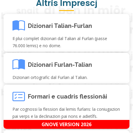
Altris Imprescj
Dizionari Talian-Furlan
Il plui complet dizionari dal Talian al Furlan (passe
76.000 lemis) e no dome.
Dizionari Furlan-Talian
Dizionari ortografic dal Furlan al Talian.
Formari e cuadris flessionâi
Par cognossi la flession dai lemis furlans: la coniugazion
pai verps e la declinazion pai nons e adietîfs.
GNOVE VERSION 2026