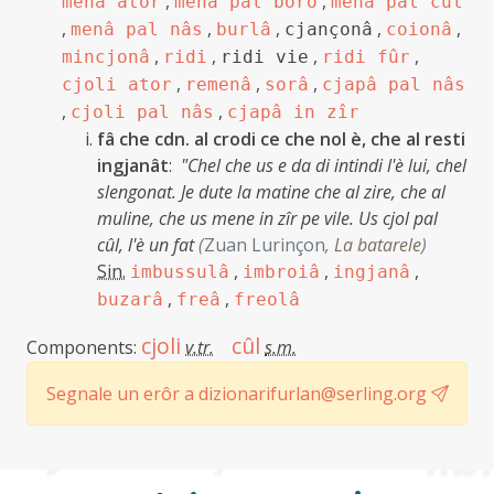
,
,
menâ ator
menâ pal boro
menâ pal cûl
,
,
,
,
,
menâ pal nâs
burlâ
cjançonâ
coionâ
,
,
,
,
mincjonâ
ridi
ridi vie
ridi fûr
,
,
,
cjoli ator
remenâ
sorâ
cjapâ pal nâs
,
,
cjoli pal nâs
cjapâ in zîr
fâ che cdn. al crodi ce che nol è, che al resti
ingjanât
:
"Chel che us e da di intindi l'è lui, chel
slengonat. Je dute la matine che al zire, che al
muline, che us mene in zîr pe vile. Us cjol pal
cûl, l'è un fat
(
Zuan Lurinçon
,
La batarele
)
Sin.
,
,
,
imbussulâ
imbroiâ
ingjanâ
,
,
buzarâ
freâ
freolâ
cjoli
cûl
Components:
v.tr.
s.m.
Segnale un erôr a dizionarifurlan@serling.org