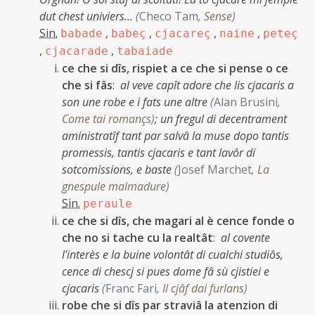
dut chest univiers…
(
Checo Tam
,
Sense
)
Sin.
,
,
,
,
babade
babeç
cjacareç
naine
peteç
,
,
cjacarade
tabaiade
ce che si dîs, rispiet a ce che si pense o ce
che si fâs
:
al veve capît adore che lis cjacaris a
son une robe e i fats une altre
(
Alan Brusini
,
Come tai romançs
)
;
un fregul di decentrament
aministratîf tant par salvâ la muse dopo tantis
promessis, tantis cjacaris e tant lavôr di
sotcomissions, e baste
(
Josef Marchet
,
La
gnespule malmadure
)
Sin.
peraule
ce che si dîs, che magari al è cence fonde o
che no si tache cu la realtât
:
al covente
l'interès e la buine volontât di cualchi studiôs,
cence di chescj si pues dome fâ sù cjistiei e
cjacaris
(
Franc Fari
,
Il cjâf dai furlans
)
robe che si dîs par straviâ la atenzion di