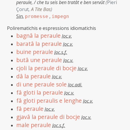
peraule, / che tu seis ben tratât e ben servût
(
Pieri
Çorut
,
A Tite Bas
)
Sin.
,
promesse
impegn
Polirematichis e espressions idiomatichis
bagnâ la peraule
loc.v.
baratâ la peraule
loc.v.
buine peraule
loc.s.f.
butâ une peraule
loc.v.
cjoli la peraule di bocje
loc.v.
dâ la peraule
loc.v.
di une peraule sole
loc.adi.
fâ gloti la peraule
loc.v.
fâ gloti peraulis e lenghe
loc.v.
fâ peraule
loc.v.
gjavâ la peraule di bocje
loc.v.
male peraule
loc.s.f.