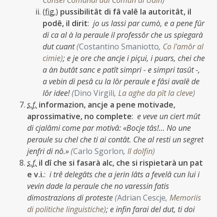
Consei Comunâl dal Comun di Udin
)
(
fig.
)
pussibilitât di fâ valê la autoritât, il
podê, il dirit
:
jo us lassi par cumò, e a pene fûr
di ca al à la peraule il professôr che us spiegarà
dut cuant
(
Costantino Smaniotto
,
Co l'amôr al
cimie
)
;
e je ore che ancje i piçui, i puars, chei che
a àn butât sanc e patît simpri - e simpri tasût -,
a vebin di pesâ cu la lôr peraule e fâsi avalê de
lôr idee!
(
Dino Virgili
,
La aghe da pît la cleve
)
s.f.
informazion, ancje a pene motivade,
aprossimative, no complete
:
e veve un ciert mût
di cjalâmi come par motivâ: «Bocje tâs!… No une
peraule su chel che ti ai contât. Che al resti un segret
jenfri di nô.»
(
Carlo Sgorlon
,
Il dolfin
)
s.f.
il dî che si fasarà alc, che si rispietarà un pat
e v.i.
:
i trê delegâts che a jerin lâts a fevelâ cun lui i
vevin dade la peraule che no varessin fatis
dimostrazions di proteste
(
Adrian Cescje
,
Memoriis
di politiche linguistiche
)
;
e infin farai del dut, ti doi