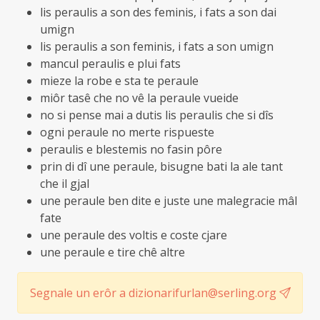
lis peraulis a son des feminis, i fats a son dai
umign
lis peraulis a son feminis, i fats a son umign
mancul peraulis e plui fats
mieze la robe e sta te peraule
miôr tasê che no vê la peraule vueide
no si pense mai a dutis lis peraulis che si dîs
ogni peraule no merte rispueste
peraulis e blestemis no fasin pôre
prin di dî une peraule, bisugne bati la ale tant
che il gjal
une peraule ben dite e juste une malegracie mâl
fate
une peraule des voltis e coste cjare
une peraule e tire chê altre
Segnale un erôr a dizionarifurlan@serling.org