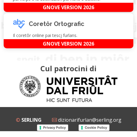
GNOVE VERSION 2026
Coretôr Ortografic
Il coretôr online pai tescj furlans.
GNOVE VERSION 2026
Cul patrocini di
©
SERLING
dizionarifurlan@serling.org
Privacy Policy
Cookie Policy
Grup Facebook
Gnovis Dizionari