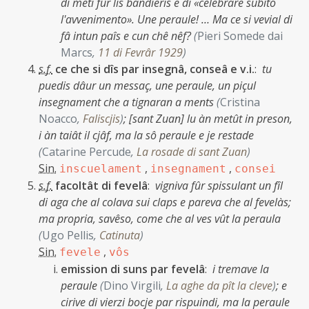
di meti fûr lis bandieris e di «celebrare subito
l'avvenimento». Une peraule! … Ma ce si vevial di
fâ intun paîs e cun chê nêf?
(
Pieri Somede dai
Marcs
,
11 di Fevrâr 1929
)
s.f.
ce che si dîs par insegnâ, conseâ e v.i.
:
tu
puedis dâur un messaç, une peraule, un piçul
insegnament che a tignaran a ments
(
Cristina
Noacco
,
Faliscjis
)
;
[sant Zuan] lu àn metût in preson,
i àn taiât il cjâf, ma la sô peraule e je restade
(
Catarine Percude
,
La rosade di sant Zuan
)
Sin.
,
,
inscuelament
insegnament
consei
s.f.
facoltât di fevelâ
:
vigniva fûr spissulant un fîl
di aga che al colava sui claps e pareva che al fevelàs;
ma propria, savêso, come che al ves vût la peraula
(
Ugo Pellis
,
Catinuta
)
Sin.
,
fevele
vôs
emission di suns par fevelâ
:
i tremave la
peraule
(
Dino Virgili
,
La aghe da pît la cleve
)
;
e
cirive di vierzi bocje par rispuindi, ma la peraule