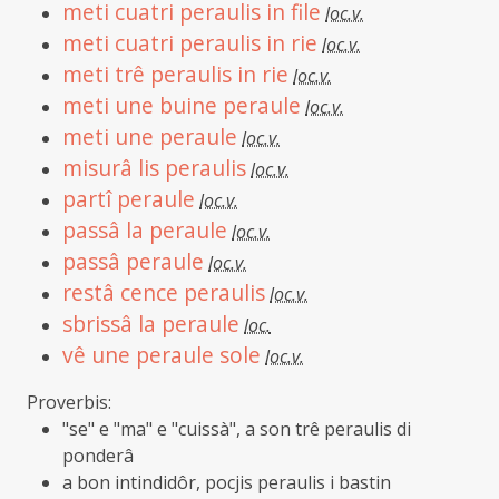
meti cuatri peraulis in file
loc.v.
meti cuatri peraulis in rie
loc.v.
meti trê peraulis in rie
loc.v.
meti une buine peraule
loc.v.
meti une peraule
loc.v.
misurâ lis peraulis
loc.v.
partî peraule
loc.v.
passâ la peraule
loc.v.
passâ peraule
loc.v.
restâ cence peraulis
loc.v.
sbrissâ la peraule
loc.
vê une peraule sole
loc.v.
Proverbis:
"se" e "ma" e "cuissà", a son trê peraulis di
ponderâ
a bon intindidôr, pocjis peraulis i bastin