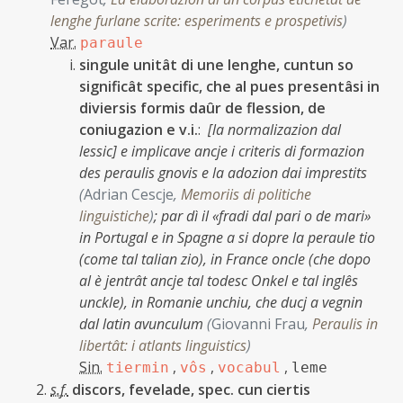
lenghe furlane scrite: esperiments e prospetivis
)
Var.
paraule
singule unitât di une lenghe, cuntun so
significât specific, che al pues presentâsi in
diviersis formis daûr de flession, de
coniugazion e v.i.
:
[la normalizazion dal
lessic] e implicave ancje i criteris di formazion
des peraulis gnovis e la adozion dai imprestits
(
Adrian Cescje
,
Memoriis di politiche
linguistiche
)
;
par dì il «fradi dal pari o de mari»
in Portugal e in Spagne a si dopre la peraule tio
(come tal talian zio), in France oncle (che dopo
al è jentrât ancje tal todesc Onkel e tal inglês
unckle), in Romanie unchiu, che ducj a vegnin
dal latin avunculum
(
Giovanni Frau
,
Peraulis in
libertât: i atlants linguistics
)
Sin.
,
,
,
tiermin
vôs
vocabul
leme
s.f.
discors, fevelade, spec. cun ciertis