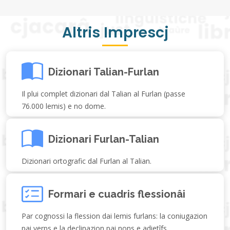
Altris Imprescj
Dizionari Talian-Furlan
Il plui complet dizionari dal Talian al Furlan (passe
76.000 lemis) e no dome.
Dizionari Furlan-Talian
Dizionari ortografic dal Furlan al Talian.
Formari e cuadris flessionâi
Par cognossi la flession dai lemis furlans: la coniugazion
pai verps e la declinazion pai nons e adietîfs.