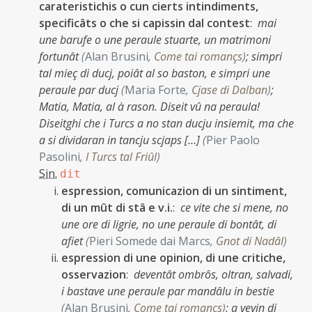
carateristichis o cun cierts intindiments,
specificâts o che si capissin dal contest
:
mai
une barufe o une peraule stuarte, un matrimoni
fortunât
(
Alan Brusini
,
Come tai romançs
)
;
simpri
tal mieç di ducj, poiât al so baston, e simpri une
peraule par ducj
(
Maria Forte
,
Cjase di Dalban
)
;
Matia, Matia, al à rason. Diseit vû na peraula!
Diseitghi che i Turcs a no stan ducju insiemit, ma che
a si dividaran in tancju scjaps […]
(
Pier Paolo
Pasolini
,
I Turcs tal Friûl
)
Sin.
dit
espression, comunicazion di un sintiment,
di un mût di stâ e v.i.
:
ce vite che si mene, no
une ore di ligrie, no une peraule di bontât, di
afiet
(
Pieri Somede dai Marcs
,
Gnot di Nadâl
)
espression di une opinion, di une critiche,
osservazion
:
deventât ombrôs, oltran, salvadi,
i bastave une peraule par mandâlu in bestie
(
Alan Brusini
,
Come tai romançs
)
;
a vevin di