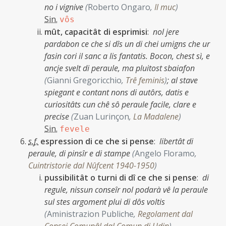
no i vignive
(
Roberto Ongaro
,
Il muc
)
Sin.
vôs
mût, capacitât di esprimisi
:
nol jere
pardabon ce che si dîs un di chei umigns che ur
fasin cori il sanc a lis fantatis. Bocon, chest sì, e
ancje svelt di peraule, ma pluitost sbaiafon
(
Gianni Gregoricchio
,
Trê feminis
)
;
al stave
spiegant e contant nons di autôrs, datis e
curiositâts cun chê sô peraule facile, clare e
precise
(
Zuan Lurinçon
,
La Madalene
)
Sin.
fevele
s.f.
espression di ce che si pense
:
libertât di
peraule, di pinsîr e di stampe
(
Angelo Floramo
,
Cuintristorie dal Nûfcent 1940-1950
)
pussibilitât o turni di dî ce che si pense
:
di
regule, nissun conseîr nol podarà vê la peraule
sul stes argoment plui di dôs voltis
(
Aministrazion Publiche
,
Regolament dal