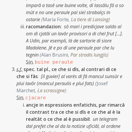
imparâ a tasê une buine volte, di lassâlu fâ a so
mût e no une peraule pai siei strabalçs in
ostarie
(
Maria Forte
,
La tiere di Lansing
)
racomandazion
:
sô mari i predicjave saldo al
om di cjatâi un lavôr provisori a di chel frut […].
A Udin, par esempli, là de sartorie di siore
Madalene. Jê e po dî une peraule par che lu
tegnin
(
Alan Brusini
,
Par stradis lungjis
)
Sin.
buine peraule
s.f.
spec. tal pl., ce che si dîs, al contrari di ce
che si fâs
:
[il guvier] al varès di fâ mancul sunsûr e
plui lavôr (mancul peraulis e plui fats)
(
Josef
Marchet
,
La scrassigne
)
Sin.
cjacare
ancje in espressions enfatichis, par rimarcâ
il contrast tra ce che si dîs e ce che al è la
realtât o ce che al è pussibil
:
un telegram
dal prefet che al da la notizie uficiâl, al ordene