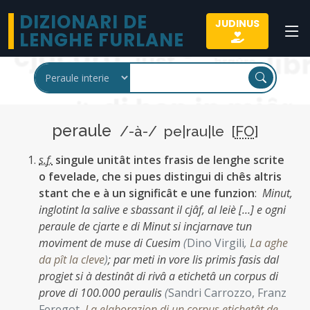
DIZIONARI DE
JUDINUS
LENGHE FURLANE
peraule
/-à-/ pe|rau|le [
FO
]
s.f.
singule unitât intes frasis de lenghe scrite
o fevelade, che si pues distingui di chês altris
stant che e à un significât e une funzion
:
Minut,
inglotint la salive e sbassant il cjâf, al leiè […] e ogni
peraule de cjarte e di Minut si incjarnave tun
moviment de muse di Cuesim
(
Dino Virgili
,
La aghe
da pît la cleve
)
;
par meti in vore lis primis fasis dal
progjet si à destinât di rivâ a etichetâ un corpus di
prove di 100.000 peraulis
(
Sandri Carrozzo, Franz
Feregot
,
La elaborazion di un corpus etichetât de