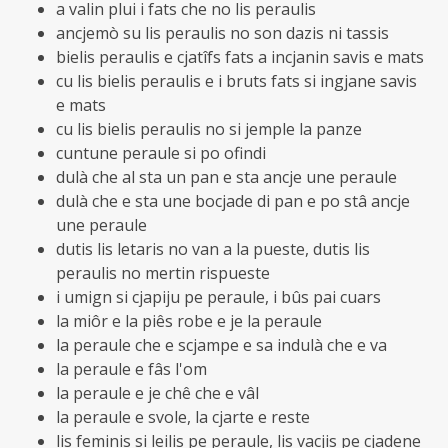
a valin plui i fats che no lis peraulis
ancjemò su lis peraulis no son dazis ni tassis
bielis peraulis e cjatîfs fats a incjanin savis e mats
cu lis bielis peraulis e i bruts fats si ingjane savis
e mats
cu lis bielis peraulis no si jemple la panze
cuntune peraule si po ofindi
dulà che al sta un pan e sta ancje une peraule
dulà che e sta une bocjade di pan e po stâ ancje
une peraule
dutis lis letaris no van a la pueste, dutis lis
peraulis no mertin rispueste
i umign si cjapiju pe peraule, i bûs pai cuars
la miôr e la piês robe e je la peraule
la peraule che e scjampe e sa indulà che e va
la peraule e fâs l'om
la peraule e je chê che e vâl
la peraule e svole, la cjarte e reste
lis feminis si leilis pe peraule, lis vacjis pe cjadene