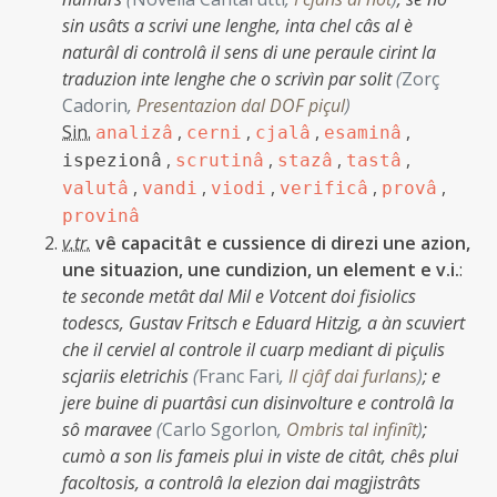
sin usâts a scrivi une lenghe, inta chel câs al è
naturâl di controlâ il sens di une peraule cirint la
traduzion inte lenghe che o scrivìn par solit
(
Zorç
Cadorin
,
Presentazion dal DOF piçul
)
Sin.
,
,
,
,
analizâ
cerni
cjalâ
esaminâ
,
,
,
,
ispezionâ
scrutinâ
stazâ
tastâ
,
,
,
,
,
valutâ
vandi
viodi
verificâ
provâ
provinâ
v.tr.
vê capacitât e cussience di direzi une azion,
une situazion, une cundizion, un element e v.i.
:
te seconde metât dal Mil e Votcent doi fisiolics
todescs, Gustav Fritsch e Eduard Hitzig, a àn scuviert
che il cerviel al controle il cuarp mediant di piçulis
scjariis eletrichis
(
Franc Fari
,
Il cjâf dai furlans
)
;
e
jere buine di puartâsi cun disinvolture e controlâ la
sô maravee
(
Carlo Sgorlon
,
Ombris tal infinît
)
;
cumò a son lis fameis plui in viste de citât, chês plui
facoltosis, a controlâ la elezion dai magjistrâts