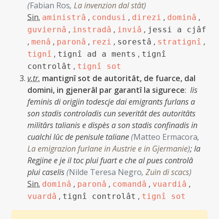
(
Fabian Ros
,
La invenzion dal stât
)
Sin.
,
,
,
,
aministrâ
condusi
direzi
dominâ
,
,
,
guviernâ
instradâ
inviâ
jessi a cjâf
,
,
,
,
,
,
menâ
paronâ
rezi
sorestâ
stratignî
,
,
tignî
tignî ad a ments
tignî
,
controlât
tignî sot
v.tr.
mantignî sot de autoritât, de fuarce, dal
domini, in gjenerâl par garantî la sigurece
:
lis
feminis di origjin todescje dai emigrants furlans a
son stadis controladis cun severitât des autoritâts
militârs talianis e dispès a son stadis confinadis in
cualchi lûc de penisule taliane
(
Matteo Ermacora
,
La emigrazion furlane in Austrie e in Gjermanie
)
;
la
Regjine e je il toc plui fuart e che al pues controlâ
plui caselis
(
Nilde Teresa Negro
,
Zuìn di scacs
)
Sin.
,
,
,
,
dominâ
paronâ
comandâ
vuardiâ
,
,
vuardâ
tignî controlât
tignî sot