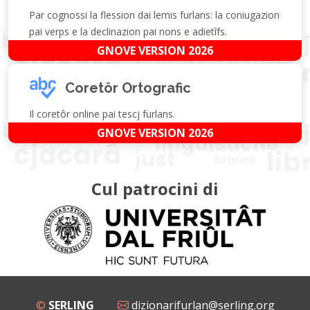
Par cognossi la flession dai lemis furlans: la coniugazion
pai verps e la declinazion pai nons e adietîfs.
GNOVE VERSION 2026
Coretôr Ortografic
Il coretôr online pai tescj furlans.
GNOVE VERSION 2026
Cul patrocini di
©
SERLING
dizionarifurlan@serling.org