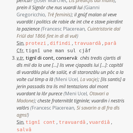
pericui?
(
Josef Marchet
,
Lis predicjis dal muini
)
;
preìn il Signôr che nus vuardi lui
(
Gianni
Gregoricchio
,
Trê feminis
)
;
il gnûf malan al veve
vuardât i politics de rabie de int che e stave pierdint
la pazience
(
Francesc Placerean
,
Cuintristorie dal
Friûl dal 1866 fint in dì di vuê
)
Sin.
,
,
,
protezi
difindi
travuardâ
parâ
Cfr.
tignî une man sul cjâf
v.tr.
tignî di cont, conservâ
:
chês tredis cjartis di
dîs mil da la une […] lis veve cjapadis lui […]: capitâl
di vuardâlu plui de salût, e di staronzâlu un pôc a la
volte cul timp a lâ
(
Meni Ucel
,
La vacje
)
;
[lis santis] a
jerin passadis tra lis mil tentazions dal mont
vuardant la lôr purece
(
Meni Ucel
,
Otavari a
Madone
)
;
cheste fraternitât tignìnle; vuardìn i nestris
valôrs
(
Francesc Placerean
,
Si savarìn a dî fra dîs
agns!
)
Sin.
,
,
,
tignî cont
travuardâ
vuardiâ
salvâ