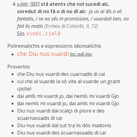
v.intr.
[
BF
]
stâ atents che nol sucedi alc,
soredut di no fâ o di no dî alc
:
jo us al dîs a vô
fantatis, / se no sês in promission, / vuardait ben, no
fait lis matis
(
Ermes di Colorêt
,
II, 72
)
Sin.
,
viodi
cjalâ
Polirematichis e espressions idiomatichis
che Diu nus vuardi
loc.adi.inv.
Proverbis:
che Diu nus vuardi des cuarnadis di cai
cui che al vuarde la sô vite al vuarde un grant
cjistiel
dai amîs mi vuardi jo, dai nemîs mi vuardi Gjo
dai nemîs mi vuardi jo, dai amîs mi vuardi Gjo
Diu nus vuardi dai scalçs di piore e des
scuarnassadis di cai
Diu nus vuardi dal sut tra lis dôs madonis
Diu nus vuardi des scuarnassadis di cai