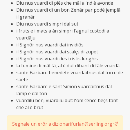
Diu nus vuardi di piês che mâl a 'nd è avonde
Diu nus vuardi di un bon Zenâr par podê jemplâ
il granâr
Diu nus vuardi simpri dal sut
i fruts e i mats a àn simpri l'agnul custodi a
vuardâju
il Signôr nus vuardi dai invidiôs
il Signôr nus vuardi dai scalçs di zupet
il Signôr nus vuardi des tristis lenghis
la femine di mâl fâ, al è dut dibant di fâle vuardâ
sante Barbare benedete vuardaitnus dal ton e de
saete
sante Barbare e sant Simon vuardaitnus dal
lamp e dal ton
vuardilu ben, vuardilu dut: l'om cence bêçs tant
che al è brut
Segnale un erôr a dizionarifurlan@serling.org