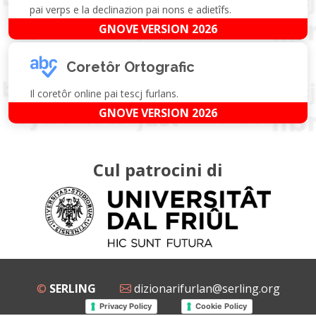
pai verps e la declinazion pai nons e adietîfs.
GNOVE VERSION 2026
Coretôr Ortografic
Il coretôr online pai tescj furlans.
GNOVE VERSION 2026
Cul patrocini di
©
SERLING
dizionarifurlan@serling.org
Privacy Policy
Cookie Policy