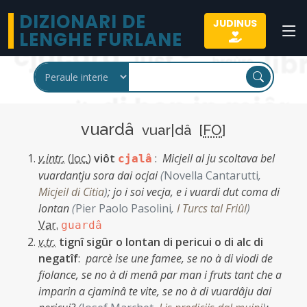
DIZIONARI DE
JUDINUS
LENGHE FURLANE
vuardâ
vuar|dâ [
FO
]
v.intr.
(
loc.
)
viôt
:
Micjeil al ju scoltava bel
cjalâ
vuardantju sora dai ocjai
(
Novella Cantarutti
,
Micjeil di Citia
)
;
jo i soi vecja, e i vuardi dut coma di
lontan
(
Pier Paolo Pasolini
,
I Turcs tal Friûl
)
Var.
guardâ
v.tr.
tignî sigûr o lontan di pericui o di alc di
negatîf
:
parcè ise une famee, se no à di viodi de
fiolance, se no à di menâ par man i fruts tant che a
imparin a cjaminâ te vite, se no à di vuardâju dai