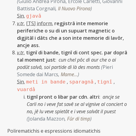
(
Giulio Andrea Pirona, Ercole Carletti, Giovanni
Battista Corgnali
,
Il Nuovo Pirona
)
Sin.
gjavâ
v.tr.
[
TS
]
inform.
regjistrâ inte memorie
periferiche o su di un supuart magnetic o
digjitâl i dâts che a son inte memorie di lavôr,
ancje ass.
v.tr.
tignî di bande, tignî di cont spec. par doprâ
tal moment just
:
cun chel pôc di aur che o ai
podût salvâ, soi partide di là des monts
(
Pieri
Somede dai Marcs
,
Mame…
)
Sin.
,
,
,
meti in bande
sparagnâ
tignî
vuardâ
tignî pront o libar par cdn. altri
:
ancje se
Carli no i veve fat savê se al vignive al conciert o
no, jê lu veve spietât e i veve salvât il puest
(
Jolanda Mazzon
,
Fûr di timp
)
Polirematichis e espressions idiomatichis