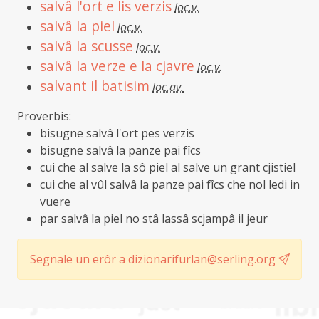
salvâ l'ort e lis verzis
loc.v.
salvâ la piel
loc.v.
salvâ la scusse
loc.v.
salvâ la verze e la cjavre
loc.v.
salvant il batisim
loc.av.
Proverbis:
bisugne salvâ l'ort pes verzis
bisugne salvâ la panze pai fîcs
cui che al salve la sô piel al salve un grant cjistiel
cui che al vûl salvâ la panze pai fîcs che nol ledi in
vuere
par salvâ la piel no stâ lassâ scjampâ il jeur
Segnale un erôr a dizionarifurlan@serling.org