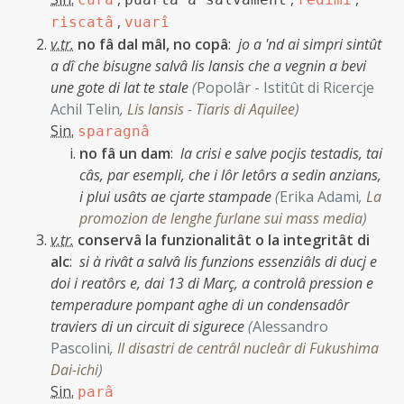
,
riscatâ
vuarî
v.tr.
no fâ dal mâl, no copâ
:
jo a 'nd ai simpri sintût
a dî che bisugne salvâ lis lansis che a vegnin a bevi
une gote di lat te stale
(
Popolâr - Istitût di Ricercje
Achil Telin
,
Lis lansis - Tiaris di Aquilee
)
Sin.
sparagnâ
no fâ un dam
:
la crisi e salve pocjis testadis, tai
câs, par esempli, che i lôr letôrs a sedin anzians,
i plui usâts ae cjarte stampade
(
Erika Adami
,
La
promozion de lenghe furlane sui mass media
)
v.tr.
conservâ la funzionalitât o la integritât di
alc
:
si à rivât a salvâ lis funzions essenziâls di ducj e
doi i reatôrs e, dai 13 di Març, a controlâ pression e
temperadure pompant aghe di un condensadôr
traviers di un circuit di sigurece
(
Alessandro
Pascolini
,
Il disastri de centrâl nucleâr di Fukushima
Dai-ichi
)
Sin.
parâ