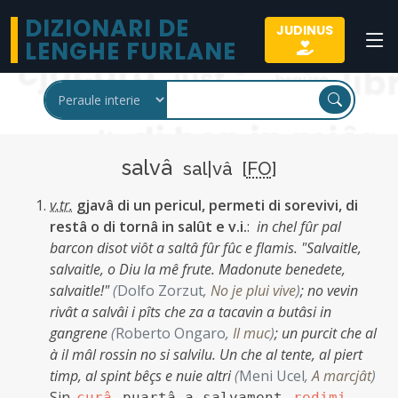
DIZIONARI DE
JUDINUS
LENGHE FURLANE
salvâ
sal|vâ [
FO
]
v.tr.
gjavâ di un pericul, permeti di sorevivi, di
restâ o di tornâ in salût e v.i.
:
in chel fûr pal
barcon disot viôt a saltâ fûr fûc e flamis. "Salvaitle,
salvaitle, o Diu la mê frute. Madonute benedete,
salvaitle!"
(
Dolfo Zorzut
,
No je plui vive
)
;
no vevin
rivât a salvâi i pîts che za a tacavin a butâsi in
gangrene
(
Roberto Ongaro
,
Il muc
)
;
un purcit che al
à il mâl rossin no si salvilu. Un che al tente, al piert
timp, al spint bêçs e nuie altri
(
Meni Ucel
,
A marcjât
)
Sin.
,
,
,
curâ
puartâ a salvament
redimi