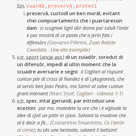
Sin.
,
,
vuardâ
preservâ
protezi
preservâ, custodî un ben morâl, evitant
chei compuartaments che i puartaressin
dam
:
si scugnive tignî dûr dome par salvâ l'onôr
e par mostrâ di ce paste che a jerin fats i
difensôrs
(
Giovanni Pillinini
,
Zuan Batiste
Cavedalis - Une vite esemplâr
)
v.tr.
sport
(
ancje ass.
)
di un zuiadôr, soredut di
un difensôr, impedî al ultin moment che la
scuadre aversarie e segni
:
il Cagliari al rispuint
cuntun pâr di cross di Nandez e di Lykogiannis, che
al servìs ben Joao Pedro, ma Samir al salve cuntun
grant intervent
(
Marc Stolf
,
Cagliari - Udinese 1-1
)
v.tr.
spec. intal gjerundi, par introdusi une
ecezion
:
par me, maledete la ore che i è vignude la
idee di cjoli un pitôr in cjase. Salvant la madone che
al è daûr a fâ…
(
Costantino Smaniotto
,
Co l'amôr
al cimie
)
;
tu sês une besteate, salvant il batisim!