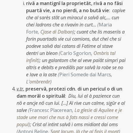
rivâ a mantignî la proprietât, rivâ a no fâsi
puartâ vie, a no pierdi, a no butâ vie
:
capive
che al sarès stât un miracul a salvâ alc,… cun
chei ladrons che a rivavin in curt…
(
Maria
Forte
,
Cjase di Dalban
)
;
cuant che lis maseriis a
forin puartadis vie cui camions, dut chel che si
podeve salvâ dai catans di Fatime al stave
dentri un bleon
(
Carlo Sgorlon
,
Ombris tal
infinît
)
;
un galantom che al veve paiât simpri pai
altris e debits e prediâls par salvâ la robe se no
e lave a la aste
(
Pieri Somede dai Marcs
,
L'ombrenâr
)
v.tr.
preservâ, protezi cdn. di un pericul o di un
dam morâl o spirituâl
:
Diu, lui al à pazience cun
nô e ancje nô cun lui. […] Al rive cun calme, sigûr e al
salve
(
Francesc Placerean
,
La glesie di Aquilee e je
stade une mari che nus à fats nassi e cressi come
popul
)
;
Crist al intint salvâ i oms midiant dai oms
(
Antoni Beline
,
Sant Jacum, là che al finìs il mont
)