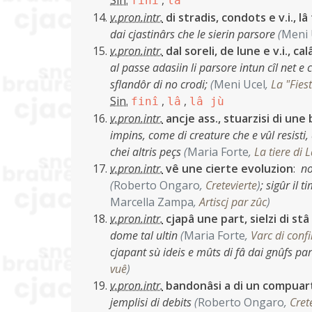
Sin.
,
finî
lâ
v.pron.intr.
di stradis, condots e v.i., l
dai cjastinârs che le sierin parsore
(
Meni 
v.pron.intr.
dal soreli, de lune e v.i., ca
al passe adasiin li parsore intun cîl net e c
sflandôr di no crodi;
(
Meni Ucel
,
La "Fies
Sin.
,
,
finî
lâ
lâ jù
v.pron.intr.
ancje ass., stuarzisi di une
impins, come di creature che e vûl resisti,
chei altris peçs
(
Maria Forte
,
La tiere di 
v.pron.intr.
vê une cierte evoluzion
:
no
(
Roberto Ongaro
,
Cretevierte
)
;
sigûr il t
Marcella Zampa
,
Artiscj par zûc
)
v.pron.intr.
cjapâ une part, sielzi di st
dome tal ultin
(
Maria Forte
,
Varc di conf
cjapant sù ideis e mûts di fâ dai gnûfs p
vuê
)
v.pron.intr.
bandonâsi a di un compuart
jemplisi di debits
(
Roberto Ongaro
,
Cret