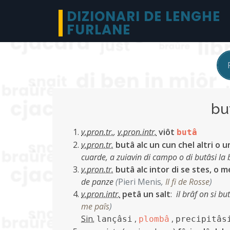
DIZIONARI DE LENGHE
FURLANE
bu
v.pron.tr.
,
v.pron.intr.
viôt
butâ
v.pron.tr.
butâ alc un cun chel altri o un
cuarde, a zuiavin di campo o di butâsi la b
v.pron.tr.
butâ alc intor di se stes, o me
de panze
(
Pieri Menis
,
Il fi de Rosse
)
v.pron.intr.
petâ un salt
:
il brâf on si b
me paîs
)
Sin.
,
,
lançâsi
plombâ
precipitâs