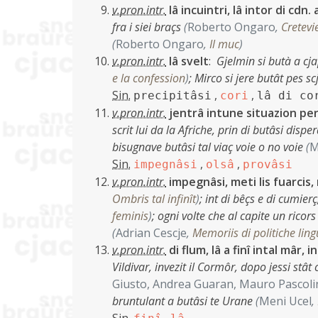
v.pron.intr.
lâ incuintri, lâ intor di cdn.
fra i siei braçs
(
Roberto Ongaro
,
Cretevi
(
Roberto Ongaro
,
Il muc
)
v.pron.intr.
lâ svelt
:
Gjelmin si butà a cj
e la confession
)
;
Mirco si jere butât pes scj
Sin.
,
,
precipitâsi
cori
lâ di co
v.pron.intr.
jentrâ intune situazion per
scrit lui da la Afriche, prin di butâsi dis
bisugnave butâsi tal viaç voie o no voie
(
M
Sin.
,
,
impegnâsi
olsâ
provâsi
v.pron.intr.
impegnâsi, meti lis fuarcis, 
Ombris tal infinît
)
;
int di bêçs e di cumier
feminis
)
;
ogni volte che al capite un ricors 
(
Adrian Cescje
,
Memoriis di politiche ling
v.pron.intr.
di flum, lâ a finî intal mâr, 
Vildivar, invezit il Cormôr, dopo jessi stâ
Giusto, Andrea Guaran, Mauro Pascoli
bruntulant a butâsi te Urane
(
Meni Ucel
,