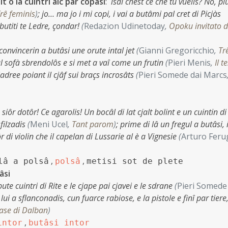
alt o lâ cuintri alc par copâsi
:
isal chest ce che tu vuelis? No, pl
rê feminis
)
;
jo… ma jo i mi copi, i vai a butâmi pal cret di Picjàs
butiti te Ledre, çondar!
(
Redazion Udinetoday
,
Opoku invitato 
 convincerin a butâsi une orute intal jet
(
Gianni Gregoricchio
,
Tr
ul sofà sbrendolôs e si met a vaî come un frutin
(
Pieri Menis
,
Il t
jadree poiant il cjâf sui braçs incrosâts
(
Pieri Somede dai Marcs
e, siôr dotôr! Ce agarolis! Un bocâl di lat cjalt bolint e un cuintin d
sfilzadis
(
Meni Ucel
,
Tant parom
)
;
prime di lâ un fregul a butâsi, i
ôr di violin che il capelan di Lussarie al è a Vignesie
(
Arturo Feru
,
,
lâ a polsâ
polsâ
metisi sot de plete
iâsi
bute cuintri di Rite e le cjape pai cjavei e le sdrane
(
Pieri Somede
 lui a sflanconadis, cun fuarce rabiose, e la pistole e finî par tiere
ase di Dalban
)
,
intor
butâsi intor