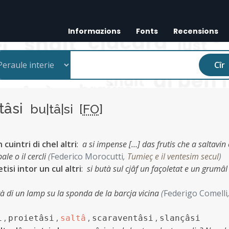
Informazions
Fonts
Recensions
Cîr
tâsi
bu|tâ|si [
FO
]
 cuintri di chel altri
:
a si impense […] das frutis che a saltavin 
ale o il cercli
(
Federico Morocutti
,
Tumieç e il ventesim secul
)
tisi intor un cul altri
:
si butà sul cjâf un façoletat e un grumâl
utà di un lamp su la sponda de la barcja vicina
(
Federigo Comelli
,
,
,
,
i
proietâsi
saltâ
scaraventâsi
slançâsi