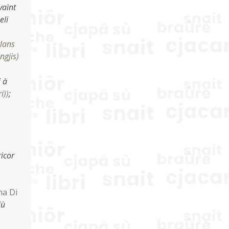
vaìnt
eli
rlans
ngjis
)
 à
i)
)
;
ricor
na Di
jù