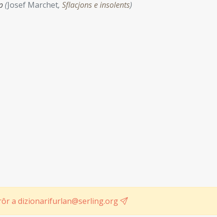
rp
(
Josef Marchet
,
Sflacjons e insolents
)
ôr a dizionarifurlan@serling.org