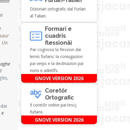
uitost
Dizionari ortografic dal Furlan
da
al Talian.
Formari e
ê
cuadris
esaur
flessionâi
,
Un
Par cognossi la flession dai
lemis furlans: la coniugazion
i aghe
pai verps e la declinazion pai
l
nons e adietîfs.
glio
,
GNOVE VERSION 2026
Coretôr
Ortografic
Il coretôr online pai tescj
 dai
furlans.
, e
GNOVE VERSION 2026