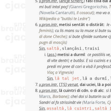
v.pron.intr.
(
ancje scherç.
)
fâsi colâ dal 
mi buti intal poç!
(
Gianni Gregoricchio
,
T
(
Novella Cantarutti
,
Il cosacut
)
;
ma va a 
Wikipedia a "butâsi te Ledre"
)
v.pron.intr.
metisi sentât o distirât
:
le
feminis
)
;
cu lis mans su la muse si bute s
di done Cheche
)
;
si bute sfinide suntune c
pugn di moscjis
)
Sin.
,
,
saltâ
slançâsi
traisi
(
ass.
)
metisi a durmî
:
ce pastiliis v
di vite dentri; e butâsi. E sù cuzinis e 
predi mi pree di cori a visâ il profess
Viaç a Vignesie
)
Sin.
,
,
lâ tal jet
lâ a durmî
v.pron.intr.
[
TS
]
venat.
dai uciei, lâ a po
v.pron.intr.
lâ cuintri di cdn. o di alc
:
si 
Marcs
,
Barbane
)
;
chei doi si butarin su di
Sandri al fo strissinât vie
(
Maria Forte
,
Cj
Sin.
,
,
assaltâ
lâ cuintri
saltâ 