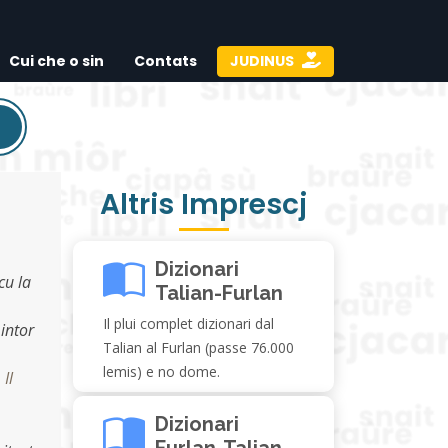
Cui che o sin
Contats
JUDINUS
Altris Imprescj
Dizionari
cu la
Talian-Furlan
Il plui complet dizionari dal
 intor
Talian al Furlan (passe 76.000
lemis) e no dome.
,
Il
Dizionari
Furlan-Talian