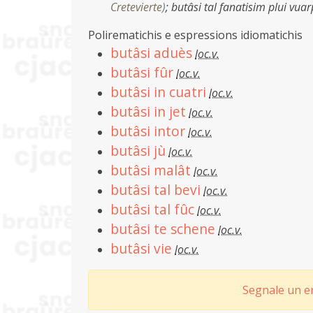
Cretevierte
)
;
butâsi tal fanatisim plui vua
Polirematichis e espressions idiomatichis
butâsi aduès
loc.v.
butâsi fûr
loc.v.
butâsi in cuatri
loc.v.
butâsi in jet
loc.v.
butâsi intor
loc.v.
butâsi jù
loc.v.
butâsi malât
loc.v.
butâsi tal bevi
loc.v.
butâsi tal fûc
loc.v.
butâsi te schene
loc.v.
butâsi vie
loc.v.
Segnale un er