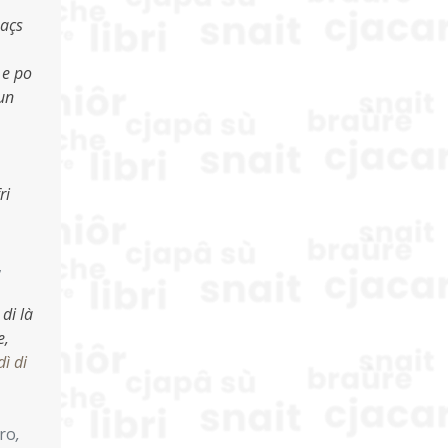
maçs
 e po
tun
ri
,
 di là
e,
dì di
ro
,