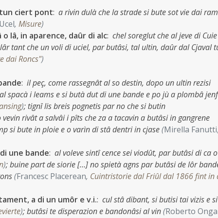
â tun ciert pont
:
a rivin dulà che la strade si bute sot vie dai ra
Ucel
,
Misure
)
lâ o lâ, in aparence, daûr di alc
:
chel soreglut che al jeve di Cuie
lâr tant che un voli di uciel, par butâsi, tal ultin, daûr dal Cjaval 
te dai Roncs"
)
 bande
:
il peç, come rassegnât al so destin, dopo un ultin rezisi
 al spacà i leams e si butà dut di une bande e po jù a plombâ jenf
Lansing
)
;
tignî lis breis pognetis par no che si butin
 vevin rivât a salvâi i pîts che za a tacavin a butâsi in gangrene
imp si bute in ploie e o varìn di stâ dentri in cjase
(
Mirella Fanutti
â di une bande
:
al voleve sintî cence sei viodût, par butâsi di ca o
in
)
;
buine part de siorie […] no spietà agns par butâsi de lôr band
arons
(
Francesc Placerean
,
Cuintristorie dal Friûl dal 1866 fint in 
ament, a di un umôr e v.i.
:
cul stâ dibant, si butisi tai vizis e si
evierte
)
;
butâsi te disperazion e bandonâsi al vin
(
Roberto Onga