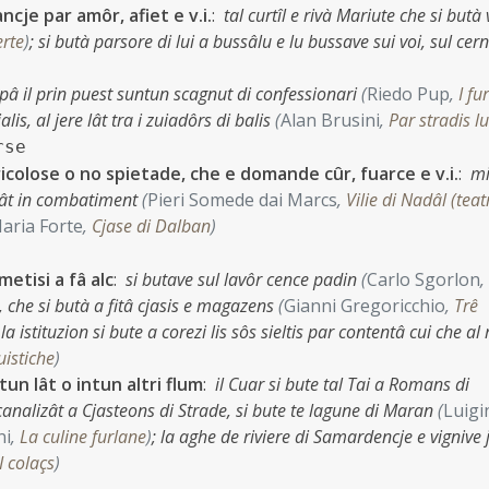
 ancje par amôr, afiet e v.i.
:
tal curtîl e rivà Mariute che si butà 
erte
)
;
si butà parsore di lui a bussâlu e lu bussave sui voi, sul cern
apâ il prin puest suntun scagnut di confessionari
(
Riedo Pup
,
I fu
alis, al jere lât tra i zuiadôrs di balis
(
Alan Brusini
,
Par stradis lu
rse
icolose o no spietade, che e domande cûr, fuarce e v.i.
:
mi
perât in combatiment
(
Pieri Somede dai Marcs
,
Vilie di Nadâl (teatr
aria Forte
,
Cjase di Dalban
)
metisi a fâ alc
:
si butave sul lavôr cence padin
(
Carlo Sgorlon
,
ç, che si butà a fitâ cjasis e magazens
(
Gianni Gregoricchio
,
Trê
la istituzion si bute a corezi lis sôs sieltis par contentâ cui che al 
uistiche
)
intun lât o intun altri flum
:
il Cuar si bute tal Tai a Romans di
t canalizât a Cjasteons di Strade, si bute te lagune di Maran
(
Luigi
ni
,
La culine furlane
)
;
la aghe de riviere di Samardencje e vignive 
I colaçs
)