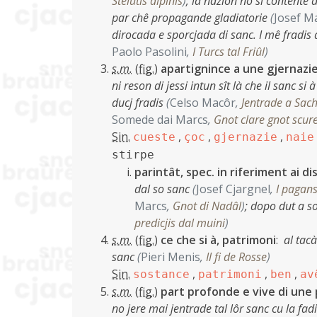
Stelutis alpinis
)
;
la nazion no si contente di
par chê propagande gladiatorie
(
Josef M
dirocada e sporcjada di sanc. I mê fradis a
Paolo Pasolini
,
I Turcs tal Friûl
)
s.m.
(
fig.
)
apartignince a une gjernazie
ni reson di jessi intun sît là che il sanc s
ducj fradis
(
Celso Macôr
,
Jentrade a Sac
Somede dai Marcs
,
Gnot clare gnot scur
Sin.
,
,
,
cueste
çoc
gjernazie
naie
stirpe
parintât, spec. in riferiment ai d
dal so sanc
(
Josef Cjargnel
,
I pagans
Marcs
,
Gnot di Nadâl
)
;
dopo dut a so
predicjis dal muini
)
s.m.
(
fig.
)
ce che si à, patrimoni
:
al tacà
sanc
(
Pieri Menis
,
Il fi de Rosse
)
Sin.
,
,
,
sostance
patrimoni
ben
av
s.m.
(
fig.
)
part profonde e vive di une
no jere mai jentrade tal lôr sanc cu la fadi