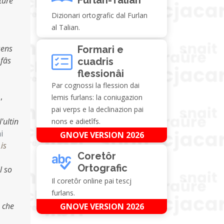
ture
Dizionari ortografic dal Furlan
al Talian.
sens
Formari e
 fâs
cuadris
flessionâi
Par cognossi la flession dai
,
lemis furlans: la coniugazion
pai verps e la declinazion pai
'ultin
nons e adietîfs.
i
GNOVE VERSION 2026
Lis
Coretôr
Ortografic
l so
Il coretôr online pai tescj
furlans.
, che
GNOVE VERSION 2026