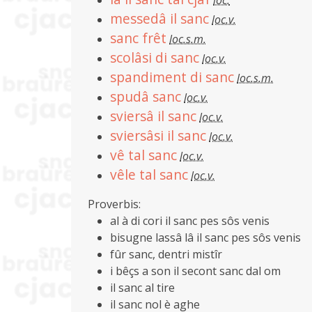
loc.
messedâ il sanc
loc.v.
sanc frêt
loc.s.m.
scolâsi di sanc
loc.v.
spandiment di sanc
loc.s.m.
spudâ sanc
loc.v.
sviersâ il sanc
loc.v.
sviersâsi il sanc
loc.v.
vê tal sanc
loc.v.
vêle tal sanc
loc.v.
Proverbis:
al à di cori il sanc pes sôs venis
bisugne lassâ lâ il sanc pes sôs venis
fûr sanc, dentri mistîr
i bêçs a son il secont sanc dal om
il sanc al tire
il sanc nol è aghe