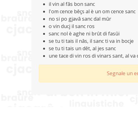
il vin al fâs bon sanc
l'om cence bêçs al è un om cence sanc
no si po gjavâ sanc dal mûr
o vin ducj il sanc ros
sanc nol è aghe ni brût di fasûi
se tu ti tais il nâs, il sanc ti va in bocje
se tu ti tais un dêt, al jes sanc
une tace di vin ros di vinars sant, al va
Segnale un er