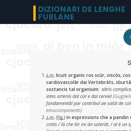
DIZIONARI DE LENGHE
FURLANE
s.m.
licuit organic ros scûr, viscôs, co
cardiovascolâr dai Vertebrâts, sburtât
sostancis tal organisim
:
altris complica
intes arteriis dal cûr e dal cerviel
(
Gugliel
fondamentâl par contribuî ae salût de col
emocomponents
)
s.m.
(
fig.
)
in espressions che a pandin v
cretis / là che lôr mi àn soterât, / al è un 