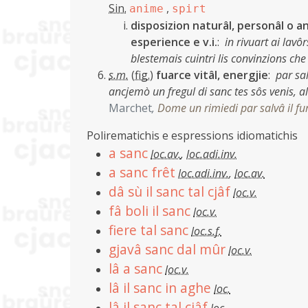
Sin.
,
anime
spirt
disposizion naturâl, personâl o a
esperience e v.i.
:
in rivuart ai lavôr
blestemais cuintri lis convinzions che
s.m.
(
fig.
)
fuarce vitâl, energjie
:
par sa
ancjemò un fregul di sanc tes sôs venis, 
Marchet
,
Dome un rimiedi par salvâ il fur
Polirematichis e espressions idiomatichis
a sanc
loc.av.
,
loc.adi.inv.
a sanc frêt
loc.adi.inv.
,
loc.av.
dâ sù il sanc tal cjâf
loc.v.
fâ boli il sanc
loc.v.
fiere tal sanc
loc.s.f.
gjavâ sanc dal mûr
loc.v.
lâ a sanc
loc.v.
lâ il sanc in aghe
loc.
lâ il sanc tal cjâf