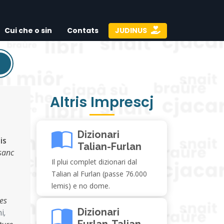
Cui che o sin
Contats
JUDINUS
Altris Imprescj
Dizionari
is
Talian-Furlan
 sanc
Il plui complet dizionari dal
Talian al Furlan (passe 76.000
lemis) e no dome.
tes
Dizionari
ni
,
Furlan-Talian