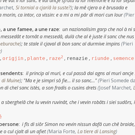
 vê vût il lôr sanc: e vûl ancje sfrutâ la lôr memorie e la lôr sepul
archet
,
Si tornial a cjariâ la suste?
)
;
la mê cjera a è brusada e
 morin, ca intor, ca vissin: e a mi a mi pâr di mori cun lour
(
Pier
, a une famee, a une raze
:
un nazionalisim garp che nol à ni 
i à messedât e tornât a messedâ, dulà che al è juste il sanc che nus
heburache
)
;
te stale il cjaval di bon sanc al durmive impins
(
Pieri
e
)
,
,
,
2
,
,
,
origjin
plante
raze
renazie
riunde
semence
issendents
:
il princip al murì, e cul passâ dai agns al murì ancje l
 di Muine
)
;
"Ma e je simpri sô fie… il so sanc…"
(
Pieri Somede da
n di chel sanc istès, a son fradis o cusins drets
(
Josef Marchet
,
 a sberghelâ che lu vevin ruvinât, che i vevin robâts i siei sudôrs, i
ê
 persone
:
i fîs di siôr Simon no vevin nissun dafâ cun chê braide
e o cul cjalt di un afiet
(
Maria Forte
,
La tiere di Lansing
)