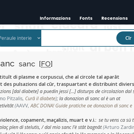
Informazions
Fonts
Recensions
Cîr
sanc
sanc [
FO
]
stituît di plasme e corpuscui, che al circole tal aparât
 des pulsazions dal cûr, traspuartant e distribuint diviers
zions [dal diabete] a puedin jessi […] disturps de circolazion dal
mo Pitzalis
,
Curâ il diabete
)
;
la donazion di sanc al è un at
etivitât
(
AAVV
,
ABC DONA! Guide pratiche ae donazion di sanc e
iolence, copament, maçalizis, muart e v.i.
:
se tu vens ca sù 
splaç plen di stelutis, / dal mio sanc l'è stât bagnât
(
Arturo Zardi