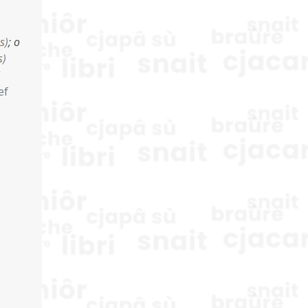
s
)
;
o
s
)
ef