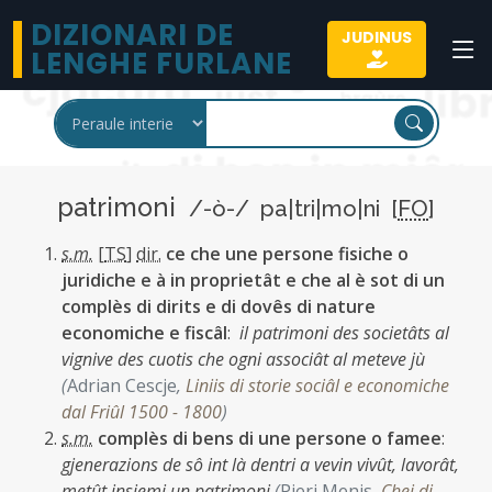
DIZIONARI DE
JUDINUS
LENGHE FURLANE
patrimoni
/-ò-/ pa|tri|mo|ni [
FO
]
s.m.
[
TS
]
dir.
ce che une persone fisiche o
juridiche e à in proprietât e che al è sot di un
complès di dirits e di dovês di nature
economiche e fiscâl
:
il patrimoni des societâts al
vignive des cuotis che ogni associât al meteve jù
(
Adrian Cescje
,
Liniis di storie sociâl e economiche
dal Friûl 1500 - 1800
)
s.m.
complès di bens di une persone o famee
:
gjenerazions de sô int là dentri a vevin vivût, lavorât,
metût insiemi un patrimoni
(
Pieri Menis
,
Chei di