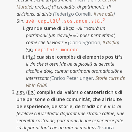
Muraie
)
;
pretescj di ereditâts, di patrimonis, di
divisions, di dirits
(
Federigo Comelli
,
Il me paîs
)
Sin.
,
3
,
,
2
avê
capitâl
sostance
stât
grande sume di bêçs
:
«Al costarà un
patrimoni! [un cjaval]» «O pues permetimal,
come che tu viodis.»
(
Carlo Sgorlon
,
Il dolfin
)
Sin.
3
,
capitâl
monede
(
fig.
)
cualsisei complès di elements positîfs
:
il vin che si oten [de ue di picolit] al devente
alcolic e dolç, cuntun patrimoni aromatic siôr e
interessant
(
Enrico Peterlunger
,
Storie curte de
vît in Friûl
)
s.m.
(
fig.
)
complès dai valôrs o carateristichis di
une persone o di une comunitât, che al risulte
de esperience, de storie, de tradizion e v.i.
:
al
fevelave cul visitadôr doprant une stranie calme, une
serenitât costruide, patrimoni di une esperience fate
sù dì par dì tant che un mûr di modons
(
Franca