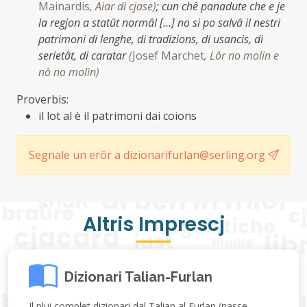
Mainardis
,
Aiar di cjase
)
;
cun chê panadute che e je
la regjon a statût normâl […] no si po salvâ il nestri
patrimoni di lenghe, di tradizions, di usancis, di
serietât, di caratar
(
Josef Marchet
,
Lôr no molin e
nô no molìn
)
Proverbis:
il lot al è il patrimoni dai coions
Segnale un erôr a dizionarifurlan@serling.org
Altris Imprescj
Dizionari Talian-Furlan
Il plui complet dizionari dal Talian al Furlan (passe