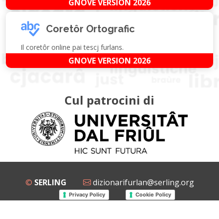
GNOVE VERSION 2026
Coretôr Ortografic
Il coretôr online pai tescj furlans.
GNOVE VERSION 2026
Cul patrocini di
©
SERLING
dizionarifurlan@serling.org
Privacy Policy
Cookie Policy
Grup Facebook
Gnovis Dizionari