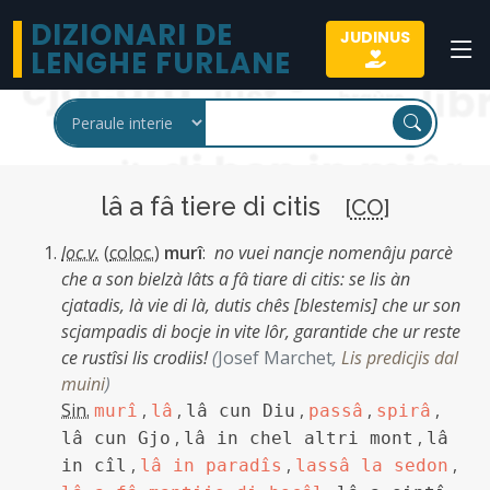
DIZIONARI DE
JUDINUS
LENGHE FURLANE
lâ a fâ tiere di citis
[
CO
]
loc.v.
(
coloc.
)
murî
:
no vuei nancje nomenâju parcè
che a son bielzà lâts a fâ tiare di citis: se lis àn
cjatadis, là vie di là, dutis chês [blestemis] che ur son
scjampadis di bocje in vite lôr, garantide che ur reste
ce rustîsi lis crodiis!
(
Josef Marchet
,
Lis predicjis dal
muini
)
Sin.
,
,
,
,
,
murî
lâ
lâ cun Diu
passâ
spirâ
,
,
lâ cun Gjo
lâ in chel altri mont
lâ
,
,
,
in cîl
lâ in paradîs
lassâ la sedon