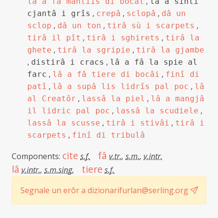
,
lâ a fâ mantiis di bocâl
lâ a sintî
,
,
,
cjantâ i grîs
crepâ
sclopâ
dâ un
,
,
,
sclop
dâ un ton
tirâ sù i scarpets
,
,
tirâ il pît
tirâ i sghirets
tirâ la
,
,
ghete
tirâ la sgripie
tirâ la gjambe
,
,
distirâ i cracs
lâ a fâ la spie al
,
,
farc
lâ a fâ tiere di bocâi
finî di
,
,
patî
lâ a supâ lis lidrîs pal poc
lâ
,
,
al Creatôr
lassâ la piel
lâ a mangjâ
,
,
il lidric pal poc
lassâ la scudiele
,
,
lassâ la scusse
tirâ i stivâi
tirâ i
,
scarpets
finî di tribulâ
cite
fâ
Components:
s.f.
v.tr.
,
s.m.
,
v.intr.
lâ
tiere
v.intr.
,
s.m.sing.
s.f.
Segnale un erôr a dizionarifurlan@serling.org