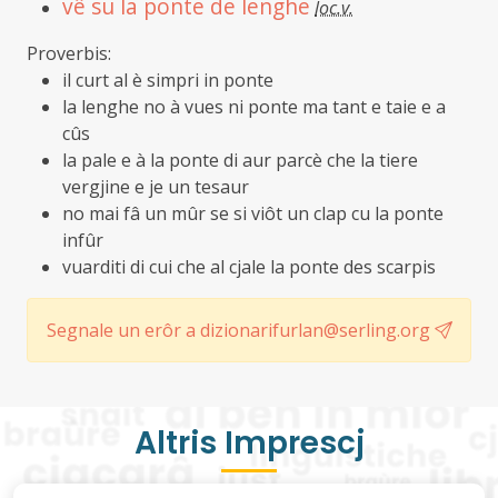
vê su la ponte de lenghe
loc.v.
Proverbis:
il curt al è simpri in ponte
la lenghe no à vues ni ponte ma tant e taie e a
cûs
la pale e à la ponte di aur parcè che la tiere
vergjine e je un tesaur
no mai fâ un mûr se si viôt un clap cu la ponte
infûr
vuarditi di cui che al cjale la ponte des scarpis
Segnale un erôr a dizionarifurlan@serling.org
Altris Imprescj