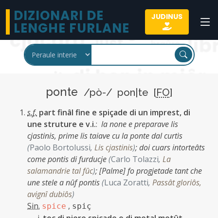
DIZIONARI DE
JUDINUS
LENGHE FURLANE
ponte
/pò-/ pon|te [
FO
]
s.f.
part finâl fine e spiçade di un imprest, di
une struture e v.i.
:
la none e preparave lis
cjastinis, prime lis taiave cu la ponte dal curtìs
(
Paolo Bortolussi
,
Lis cjastinis
)
;
doi cuars intorteâts
come pontis di furducje
(
Carlo Tolazzi
,
La
salamandrie tal fûc
)
;
[Palme] fo progjetade tant che
une stele a nûf pontis
(
Luca Zoratti
,
Passât gloriôs,
avignî dubiôs
)
Sin.
,
spice
spiç