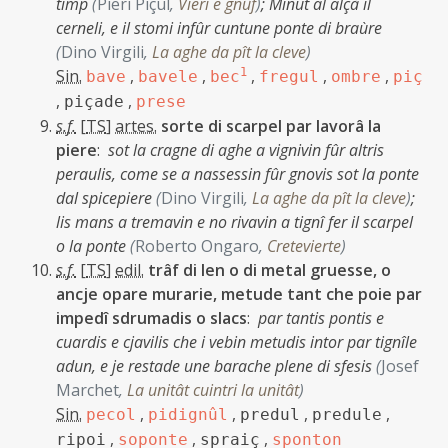
timp
(
Pieri Piçul
,
Vieri e gnûf
)
;
Minut al alçà il
cerneli, e il stomi infûr cuntune ponte di braùre
(
Dino Virgili
,
La aghe da pît la cleve
)
Sin.
,
,
1
,
,
,
bave
bavele
bec
fregul
ombre
piç
,
,
piçade
prese
s.f.
[
TS
]
artes.
sorte di scarpel par lavorâ la
piere
:
sot la cragne di aghe a vignivin fûr altris
peraulis, come se a nassessin fûr gnovis sot la ponte
dal spicepiere
(
Dino Virgili
,
La aghe da pît la cleve
)
;
lis mans a tremavin e no rivavin a tignî fer il scarpel
o la ponte
(
Roberto Ongaro
,
Cretevierte
)
s.f.
[
TS
]
edil.
trâf di len o di metal gruesse, o
ancje opare murarie, metude tant che poie par
impedî sdrumadis o slacs
:
par tantis pontis e
cuardis e cjavilis che i vebin metudis intor par tignîle
adun, e je restade une barache plene di sfesis
(
Josef
Marchet
,
La unitât cuintri la unitât
)
Sin.
,
,
,
,
pecol
pidignûl
predul
predule
,
,
,
ripoi
soponte
spraiç
sponton