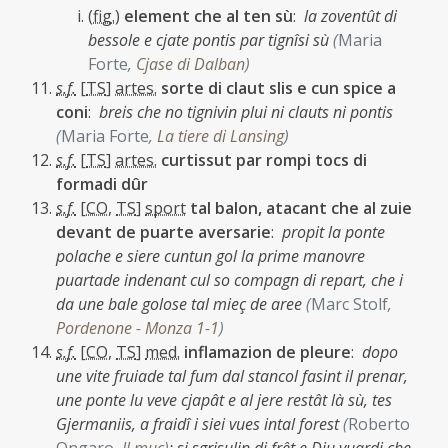
(
fig.
)
element che al ten sù
:
la zoventût di
bessole e cjate pontis par tignîsi sù
(
Maria
Forte
,
Cjase di Dalban
)
s.f.
[
TS
]
artes.
sorte di claut slis e cun spice a
coni
:
breis che no tignivin plui ni clauts ni pontis
(
Maria Forte
,
La tiere di Lansing
)
s.f.
[
TS
]
artes.
curtissut par rompi tocs di
formadi dûr
s.f.
[
CO
,
TS
]
sport
tal balon, atacant che al zuie
devant de puarte aversarie
:
propit la ponte
polache e siere cuntun gol la prime manovre
puartade indenant cul so compagn di repart, che i
da une bale golose tal mieç de aree
(
Marc Stolf
,
Pordenone - Monza 1-1
)
s.f.
[
CO
,
TS
]
med.
inflamazion de pleure
:
dopo
une vite fruiade tal fum dal stancol fasint il prenar,
une ponte lu veve cjapât e al jere restât là sù, tes
Gjermaniis, a fraidî i siei vues intal forest
(
Roberto