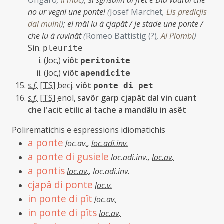
Ongaro
,
Il muc
)
;
si sgrisulin di frêt e Diu vuardi che
no ur vegni une ponte!
(
Josef Marchet
,
Lis predicjis
dal muini
)
;
el mâl lu à cjapât / je stade une ponte /
che lu à ruvinât
(
Romeo Battistig (?)
,
Ai Piombi
)
Sin.
pleurite
(
loc.
)
viôt
peritonite
(
loc.
)
viôt
apendicite
s.f.
[
TS
]
becj.
viôt
ponte di pet
s.f.
[
TS
]
enol.
savôr garp cjapât dal vin cuant
che l'acit etilic al tache a mandâlu in asêt
Polirematichis e espressions idiomatichis
a ponte
loc.av.
,
loc.adi.inv.
a ponte di gusiele
loc.adi.inv.
,
loc.av.
a pontis
loc.av.
,
loc.adi.inv.
cjapâ di ponte
loc.v.
in ponte di pît
loc.av.
in ponte di pîts
loc.av.