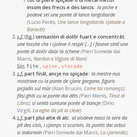
toc di piere spiçade o di metal metût
insom des frecis e des lancis
:
la piche e
podeve sei une ponte di lance langobarde
(
Lucio Perès
,
Une lance longobarde cjatade a
Baracêt
)
s.f.
(
fig.
)
sensazion di dolôr fuart e concentrât
:
une tossite che i cjoleve il respîr […] i faseve sintî une
ponte di dolôr daûr la schene
(
Pieri Somede dai
Marcs
,
Nardon e Vigjute di Nani
)
Sin.
,
,
fite
spine
stocade
s.f.
part finâl, ancje no spiçade
:
la mestre nus
mostrave cu la ponte de cjane gargane, figuris
picjadis sul mûr
(
Alan Brusini
,
Come tai romançs
)
;
fâsi ghiti cu la ponte dai dêts
(
Pieri Menis
,
Tinut di
Libro
)
;
si sentà suntune ponte di bancje
(
Dino
Virgili
,
La aghe da pît la cleve
)
s.f.
part plui alte di alc
:
al viodeve nassi la sere da
pît des cisis, i cjamps si scurivin, lis pontis dai arbui
si indoravin
(
Pieri Somede dai Marcs
,
La cjarande
)
;