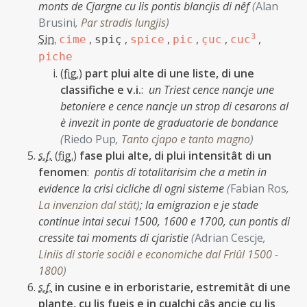
monts de Cjargne cu lis pontis blancjis di nêf
(
Alan
Brusini
,
Par stradis lungjis
)
Sin.
,
,
,
,
,
3
,
cime
spiç
spice
pic
çuc
cuc
piche
(
fig.
)
part plui alte di une liste, di une
classifiche e v.i.
:
un Triest cence nancje une
betoniere e cence nancje un strop di cesarons al
è invezit in ponte de graduatorie de bondance
(
Riedo Pup
,
Tanto cjapo e tanto magno
)
s.f.
(
fig.
)
fase plui alte, di plui intensitât di un
fenomen
:
pontis di totalitarisim che a metin in
evidence la crisi cicliche di ogni sisteme
(
Fabian Ros
,
La invenzion dal stât
)
;
la emigrazion e je stade
continue intai secui 1500, 1600 e 1700, cun pontis di
cressite tai moments di cjaristie
(
Adrian Cescje
,
Liniis di storie sociâl e economiche dal Friûl 1500 -
1800
)
s.f.
in cusine e in erboristarie, estremitât di une
plante, cu lis fueis e in cualchi câs ancje cu lis