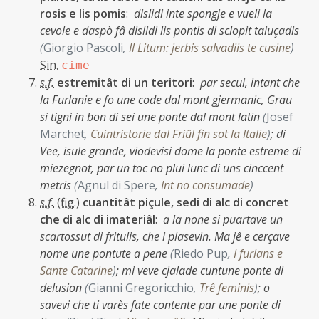
rosis e lis pomis
:
dislidi inte spongje e vueli la
cevole e daspò fâ dislidi lis pontis di sclopit taiuçadis
(
Giorgio Pascoli
,
Il Litum: jerbis salvadiis te cusine
)
Sin.
cime
s.f.
estremitât di un teritori
:
par secui, intant che
la Furlanie e fo une code dal mont gjermanic, Grau
si tignì in bon di sei une ponte dal mont latin
(
Josef
Marchet
,
Cuintristorie dal Friûl fin sot la Italie
)
;
di
Vee, isule grande, viodevisi dome la ponte estreme di
miezegnot, par un toc no plui lunc di uns cinccent
metris
(
Agnul di Spere
,
Int no consumade
)
s.f.
(
fig.
)
cuantitât piçule, sedi di alc di concret
che di alc di imateriâl
:
a la none si puartave un
scartossut di fritulis, che i plasevin. Ma jê e cerçave
nome une pontute a pene
(
Riedo Pup
,
I furlans e
Sante Catarine
)
;
mi veve cjalade cuntune ponte di
delusion
(
Gianni Gregoricchio
,
Trê feminis
)
;
o
savevi che ti varès fate contente par une ponte di