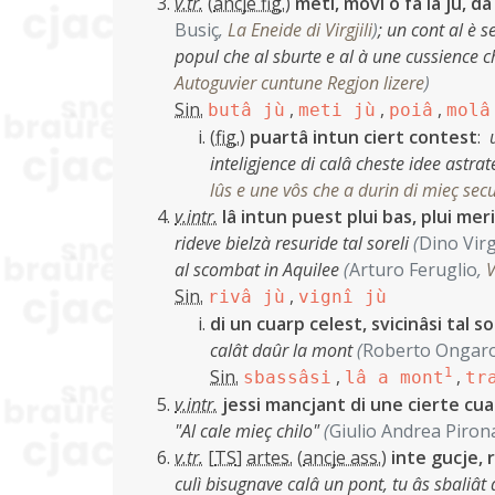
v.tr.
(
ancje fig.
)
meti, movi o fâ lâ jù, dâ 
Busiç
,
La Eneide di Virgjili
)
;
un cont al è s
popul che al sburte e al à une cussience 
Autoguvier cuntune Regjon lizere
)
Sin.
,
,
,
butâ jù
meti jù
poiâ
molâ
(
fig.
)
puartâ intun ciert contest
:
inteligjence di calâ cheste idee astra
lûs e une vôs che a durin di mieç secu
v.intr.
lâ intun puest plui bas, plui mer
rideve bielzà resuride tal soreli
(
Dino Virg
al scombat in Aquilee
(
Arturo Feruglio
,
V
Sin.
,
rivâ jù
vignî jù
di un cuarp celest, svicinâsi tal 
calât daûr la mont
(
Roberto Ongar
Sin.
,
1
,
sbassâsi
lâ a mont
tr
v.intr.
jessi mancjant di une cierte cuan
"Al cale mieç chilo"
(
Giulio Andrea Piron
v.tr.
[
TS
]
artes.
(
ancje ass.
)
inte gucje, 
culì bisugnave calâ un pont, tu âs sbaliât