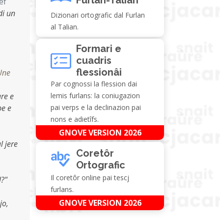
ef
di un
Dizionari ortografic dal Furlan
al Talian.
Formari e
cuadris
flessionâi
Une
Par cognossi la flession dai
are e
lemis furlans: la coniugazion
pe e
pai verps e la declinazion pai
nons e adietîfs.
GNOVE VERSION 2026
al jere
Coretôr
Ortografic
Il coretôr online pai tescj
l?"
furlans.
GNOVE VERSION 2026
jo,