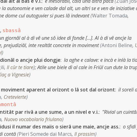
dal alt al bas e v.i.
:
e inesorabil, cala una altra paca
(
Zuan Jos
e la autonomie e ven calade dal alt, un altri se e ven de iniziative 
che dome cul autoguvier si pues lâ indevant
(
Walter Tomada
,
,
sbassâ
un gjornâl al à di vê une sô idee di fonde […]. Al à di vê ancje la
te, prejudiziâl, inte realtât concrete in moviment
(
Antoni Beline
,
l
)
idionâl o ancje plui dongje
:
la aghe e calave: e incà e inlà la ti
ili
,
Il cûr te tiare
)
;
Atile une biele dì al cale in Friûl cun dute la tru
iaç a Vignesie
)
so moviment aparent al orizont o lâ sot dal orizont
:
il soreli 
o
,
Cretevierte
)
amontâ
titât par rivâ a une sume, a un nivel e v.i.
:
"Rivial un cuintâ
a
,
Nuovo vocabolario friulano
)
ridusi il numar des maiis o sierâ une maie, ancje ass.
:
o sfidi 
 di contâ
(
Pieri Somede dai Marcs
,
Il prossim
)