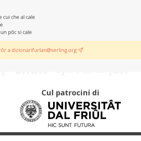
e cui che al cale
le
 un pôc si cale
ôr a dizionarifurlan@serling.org
Cul patrocini di