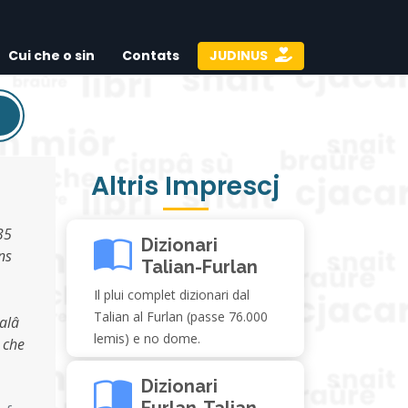
Cui che o sin
Contats
JUDINUS
Altris Imprescj
35
Dizionari
ns
Talian-Furlan
Il plui complet dizionari dal
Talian al Furlan (passe 76.000
alâ
lemis) e no dome.
i che
Dizionari
Furlan-Talian