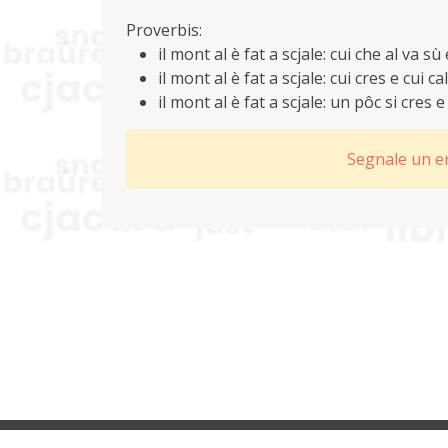
Proverbis:
il mont al è fat a scjale: cui che al va sù 
il mont al è fat a scjale: cui cres e cui ca
il mont al è fat a scjale: un pôc si cres e
Segnale un er