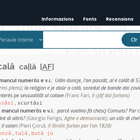
Informazions
Fonts
Recensions
Cîr
calâ
ca|lâ [
AF
]
, mancul numerôs e v.i.
:
Udin duncje, l'an passât, al è calât di 5
rins plens
)
;
la religjon e je daûr a calâ, soredut de bande dai zovi
interès pe sessualitât al calave
(
Franc Fari
,
Il cjâf dai furlans
)
,
ssâsi
scurtâsi
r, mancul numerôs e v.i.
:
parcè vuelino fâ chescj Comuns? Par c
nt di altris?
(
Giorgio Ferigo
,
Aghe e democrazie
)
;
un siôr di che
 il salari
(
Pieri Çorut
,
Il Strolic furlan par l'an 1828
)
,
,
onzâ
taiâ
butâ jù