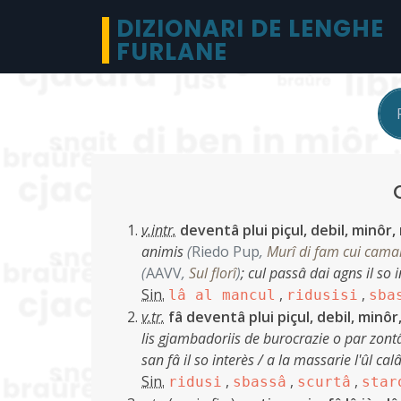
DIZIONARI DE LENGHE
FURLANE
v.intr.
deventâ plui piçul, debil, minôr
animis
(
Riedo Pup
,
Murî di fam cui cama
(
AAVV
,
Sul florî
)
;
cul passâ dai agns il so 
Sin.
,
,
lâ al mancul
ridusisi
sba
v.tr.
fâ deventâ plui piçul, debil, minô
lis gjambadoriis de burocrazie o par zontâ
san fâ il so interès / a la massarie l'ûl calâ
Sin.
,
,
,
ridusi
sbassâ
scurtâ
star