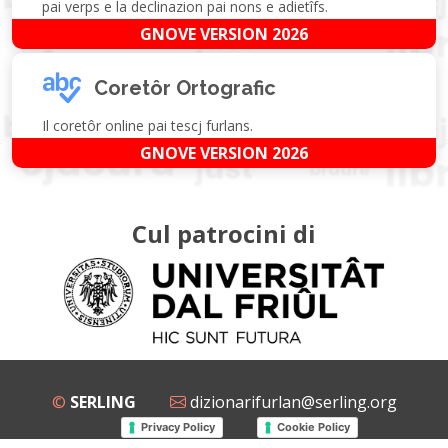
pai verps e la declinazion pai nons e adietîfs.
GNOVE VERSION 2026
Coretôr Ortografic
Il coretôr online pai tescj furlans.
GNOVE VERSION 2026
Cul patrocini di
©
SERLING
dizionarifurlan@serling.org
Privacy Policy
Cookie Policy