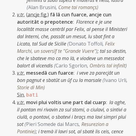
feminis a sbati tapêts e materàs e netâ, lustrâ
(
Alan Brusini
,
Come tai romançs
)
v.tr.
(
ancje fig.
)
fâ lâ cun fuarce, ancje cun
autoritât o prepotence
:
Florence e je une
localitât masse centrâl par Felix, al pense il Ministeri
dal Interni, che, passât un mesut, lu sbat fint a
Licata, tal Sud de Sicilie
(
Donato Toffoli
,
Felix
Marchi, un soversîf te "Grande Vuere"
)
;
tal so destin,
che le sbateve mo ca mo là, e viodeve un messedot
balort di vicendis
(
Carlo Sgorlon
,
Ombris tal infinît
)
v.tr.
messedâ cun fuarce
:
i veve za parecjât un
bon pagnut e sbatût un ûf cu la marsale
(
Ivano Urli
,
Storie di Min
)
Sin.
bati
v.tr.
movi plui voltis une part dal cuarp
:
la aghe,
il pantan mi rivavin za sul stomi, o ciulavi, o sintivi a
ciulâ, o pontavi, o sbatevi i braçs ma lavi simpri plui
sot
(
Pieri Somede dai Marcs
,
Resurezion a
Pontinie
)
;
i tremà il lavri sot, al sbatè lis ceis, cence