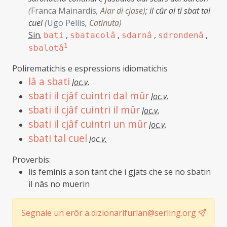
(
Franca Mainardis
,
Aiar di cjase
)
;
il cûr al ti sbat tal
cuel
(
Ugo Pellis
,
Catinuta
)
Sin.
,
,
,
,
bati
sbatacolâ
sdarnâ
sdrondenâ
1
sbalotâ
Polirematichis e espressions idiomatichis
lâ a sbati
loc.v.
sbati il cjâf cuintri dal mûr
loc.v.
sbati il cjâf cuintri il mûr
loc.v.
sbati il cjâf cuintri un mûr
loc.v.
sbati tal cuel
loc.v.
Proverbis:
lis feminis a son tant che i gjats che se no sbatin
il nâs no muerin
Segnale un erôr a dizionarifurlan@serling.org