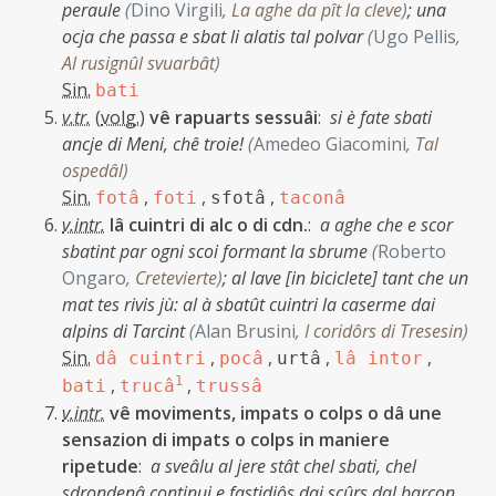
peraule
(
Dino Virgili
,
La aghe da pît la cleve
)
;
una
ocja che passa e sbat li alatis tal polvar
(
Ugo Pellis
,
Al rusignûl svuarbât
)
Sin.
bati
v.tr.
(
volg.
)
vê rapuarts sessuâi
:
si è fate sbati
ancje di Meni, chê troie!
(
Amedeo Giacomini
,
Tal
ospedâl
)
Sin.
,
,
,
fotâ
foti
sfotâ
taconâ
v.intr.
lâ cuintri di alc o di cdn.
:
a aghe che e scor
sbatint par ogni scoi formant la sbrume
(
Roberto
Ongaro
,
Cretevierte
)
;
al lave [in biciclete] tant che un
mat tes rivis jù: al à sbatût cuintri la caserme dai
alpins di Tarcint
(
Alan Brusini
,
I coridôrs di Tresesin
)
Sin.
,
,
,
,
dâ cuintri
pocâ
urtâ
lâ intor
,
1
,
bati
trucâ
trussâ
v.intr.
vê moviments, impats o colps o dâ une
sensazion di impats o colps in maniere
ripetude
:
a sveâlu al jere stât chel sbati, chel
sdrondenâ continui e fastidiôs dai scûrs dal barcon