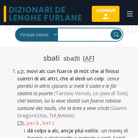
DIZIONARI DE
JUDINUS
LENGHE FURLANE
sbati
sba|ti [
AF
]
v.tr.
movi alc cun fuarce di mût che al finissi
cuintri di alc altri, che al dedi un colp
:
cence
pierdisi in altris cjacaris si metè il sialet e le fûr
sbatint la puarte
(
Tarcisio Venuti
,
La cjase di Toni
)
;
chel baston, lui lu veve sbatût cun fuarce rabiose
suntune des taulis, che la bree e veve cricât
(
Gianni
Gregoricchio
,
Trê feminis
)
Cfr.
,
parâ
bati
dâ colps a alc, ancje plui voltis
:
un maneç di