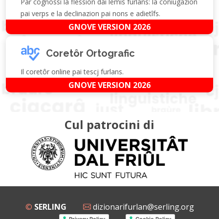
Par cognossi la flession dai lemis furlans: la coniugazion
pai verps e la declinazion pai nons e adietîfs.
GNOVE VERSION 2026
Coretôr Ortografic
Il coretôr online pai tescj furlans.
GNOVE VERSION 2026
Cul patrocini di
©
SERLING
dizionarifurlan@serling.org