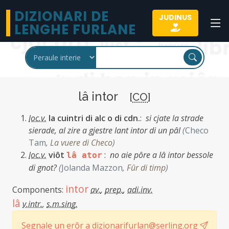
DIZIONARI DE
JUDINUS
LENGHE FURLANE
lâ intor
[
CO
]
loc.v.
la cuintri di alc o di cdn.
:
si cjate la strade
sierade, al zire a gjestre lant intor di un pâl
(
Checo
Tam
,
La vuere di Checo
)
loc.v.
viôt
:
no aie pôre a lâ intor bessole
lâ ator
di gnot?
(
Jolanda Mazzon
,
Fûr di timp
)
intor
Components:
av.
,
prep.
,
adi.inv.
lâ
v.intr.
,
s.m.sing.
Segnale un erôr a dizionarifurlan@serling.org