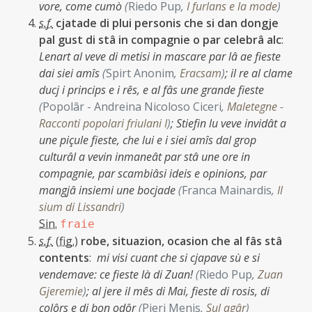
vore, come cumò
(
Riedo Pup
,
I furlans e la mode
)
s.f.
cjatade di plui personis che si dan dongje
pal gust di stâ in compagnie o par celebrâ alc
:
Lenart al veve di metisi in mascare par lâ ae fieste
dai siei amîs
(
Spirt Anonim
,
Eracsam
)
;
il re al clame
ducj i princips e i rês, e al fâs une grande fieste
(
Popolâr - Andreina Nicoloso Ciceri
,
Maletegne -
Racconti popolari friulani I
)
;
Stiefin lu veve invidât a
une piçule fieste, che lui e i siei amîs dal grop
culturâl a vevin inmaneât par stâ une ore in
compagnie, par scambiâsi ideis e opinions, par
mangjâ insiemi une bocjade
(
Franca Mainardis
,
Il
sium di Lissandri
)
Sin.
fraie
s.f.
(
fig.
)
robe, situazion, ocasion che al fâs stâ
contents
:
mi visi cuant che si cjapave sù e si
vendemave: ce fieste là di Zuan!
(
Riedo Pup
,
Zuan
Gjeremie
)
;
al jere il mês di Mai, fieste di rosis, di
colôrs e di bon odôr
(
Pieri Menis
,
Sul agâr
)