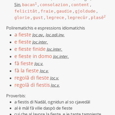
Sin.
1
,
,
,
bacan
consolazion
content
,
,
,
,
felicitât
fraie
gaudie
gjoldude
,
,
,
,
2
glorie
gust
legrece
legrecûr
plasê
Polirematichis e espressions idiomatichis
a fieste
loc.av.
,
loc.adi.inv.
e fieste
loc.inter.
e fieste finide
loc.inter.
e fieste in domo
loc.inter.
fâ fieste
loc.v.
fâ la fieste
loc.v.
regolâ di fieste
loc.v.
regolâ di fiestis
loc.v.
Proverbis:
a fiestis di Nadâl, ognidun al so cjavedâl
al è mâl fâ vilie daspò de fieste
cui che al lavore la fieste, e je tante tampieste