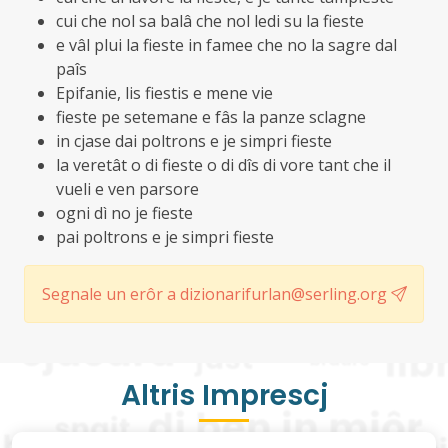
cui che nol sa balâ che nol ledi su la fieste
e vâl plui la fieste in famee che no la sagre dal
paîs
Epifanie, lis fiestis e mene vie
fieste pe setemane e fâs la panze sclagne
in cjase dai poltrons e je simpri fieste
la veretât o di fieste o di dîs di vore tant che il
vueli e ven parsore
ogni dì no je fieste
pai poltrons e je simpri fieste
Segnale un erôr a dizionarifurlan@serling.org
Altris Imprescj