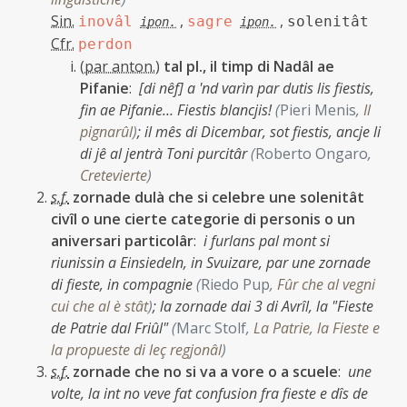
Sin.
,
,
inovâl
sagre
solenitât
ipon.
ipon.
Cfr.
perdon
(
par anton.
)
tal pl., il timp di Nadâl ae
Pifanie
:
[di nêf] a 'nd varìn par dutis lis fiestis,
fin ae Pifanie… Fiestis blancjis!
(
Pieri Menis
,
Il
pignarûl
)
;
il mês di Dicembar, sot fiestis, ancje li
di jê al jentrà Toni purcitâr
(
Roberto Ongaro
,
Cretevierte
)
s.f.
zornade dulà che si celebre une solenitât
civîl o une cierte categorie di personis o un
aniversari particolâr
:
i furlans pal mont si
riunissin a Einsiedeln, in Svuizare, par une zornade
di fieste, in compagnie
(
Riedo Pup
,
Fûr che al vegni
cui che al è stât
)
;
la zornade dai 3 di Avrîl, la "Fieste
de Patrie dal Friûl"
(
Marc Stolf
,
La Patrie, la Fieste e
la propueste di leç regjonâl
)
s.f.
zornade che no si va a vore o a scuele
:
une
volte, la int no veve fat confusion fra fieste e dîs de