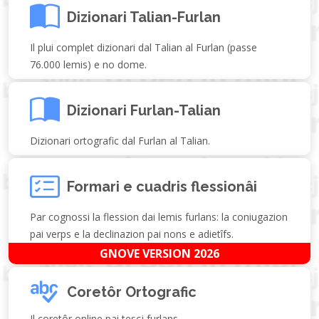
Dizionari Talian-Furlan
Il plui complet dizionari dal Talian al Furlan (passe
76.000 lemis) e no dome.
Dizionari Furlan-Talian
Dizionari ortografic dal Furlan al Talian.
Formari e cuadris flessionâi
Par cognossi la flession dai lemis furlans: la coniugazion
pai verps e la declinazion pai nons e adietîfs.
GNOVE VERSION 2026
Coretôr Ortografic
Il coretôr online pai tescj furlans.