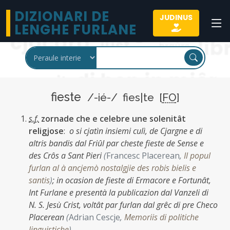
DIZIONARI DE
JUDINUS
LENGHE FURLANE
fieste
/-ié-/ fies|te [
FO
]
s.f.
zornade che e celebre une solenitât
religjose
:
o si cjatìn insiemi culì, de Cjargne e di
altris bandis dal Friûl par cheste fieste de Sense e
des Crôs a Sant Pieri
(
Francesc Placerean
,
Il popul
furlan al à ancjemò nostalgjie des robis bielis e
santis
)
;
in ocasion de fieste di Ermacore e Fortunât,
Int Furlane e presentà la publicazion dal Vanzeli di
N. S. Jesù Crist, voltât par furlan dal grêc di pre Checo
Placerean
(
Adrian Cescje
,
Memoriis di politiche
linguistiche
)