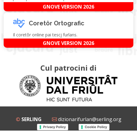
GNOVE VERSION 2026
Coretôr Ortografic
Il coretôr online pai tescj furlans.
GNOVE VERSION 2026
Cul patrocini di
©
SERLING
dizionarifurlan@serling.org
Privacy Policy
Cookie Policy
Grup Facebook
Gnovis Dizionari