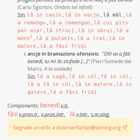
(
Carlo Sgorlon
,
Ombris tal infinît
)
Sin.
,
,
,
lâ in casin
lâ in vacje
lâ mâl
lâ
,
,
a remengo
lâ a remengon
lâ cui pîts
,
,
,
par aiar
lâ strucj
lâ in sbrui
lâ a
2
,
,
,
mont
lâ a putanis
lâ a trai
lâ in
,
malore
lâ a fâsi fridi
ancje in bramazions ofensivis
:
"Oh! va a fâti
benedî, tu mi âs stufade […]"
(
Pieri Somede dai
Marcs
,
A la oselade
)
Sin.
,
,
,
lâ a cagâ
lâ in cûl
fâ in cûl
,
,
lâ a fâ in cûl
lâ in malore
lâ in
,
galere
lâ a fâsi fridi
benedî
Components:
v.tr.
fâsi
lâ
v.pron.tr.
,
v.pron.intr.
v.intr.
,
s.m.sing.
Segnale un erôr a dizionarifurlan@serling.org