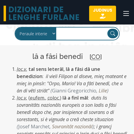
DIZIONARI DE
JUDINUS
LENGHE FURLANE
lâ a fâsi benedî
[
CO
]
loc.v.
tal sens leterâl, lâ a fâsi dâ une
benedizion
:
il vieli Filipon al diseve, mieç mateant e
mieç in pinsîr: "Orpo, Mario! Va a fâti benedî, che a
àn di vêti striât"
(
Gianni Gregoricchio
,
Lilie
)
loc.v.
(
eufem.
,
coloc.
)
lâ a finî mâl
:
dutis lis
sovranitâts nazionâls europeis a son ladis a fâsi
benedî dopo che, par insipience di sovrans o di
sorestants, si è vignude a creâ cheste situazion
(
Josef Marchet
,
Sovranitât nazionâl
)
;
i grancj
progjets pensâts sul principi a lerin ducj a fâsi benedî