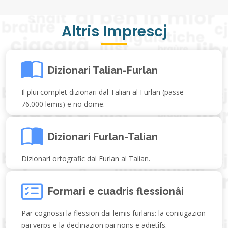
Altris Imprescj
Dizionari Talian-Furlan
Il plui complet dizionari dal Talian al Furlan (passe
76.000 lemis) e no dome.
Dizionari Furlan-Talian
Dizionari ortografic dal Furlan al Talian.
Formari e cuadris flessionâi
Par cognossi la flession dai lemis furlans: la coniugazion
pai verps e la declinazion pai nons e adietîfs.