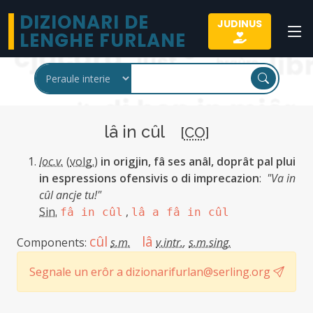
DIZIONARI DE
JUDINUS
LENGHE FURLANE
lâ in cûl
[
CO
]
loc.v.
(
volg.
)
in origjin, fâ ses anâl, doprât pal plui
in espressions ofensivis o di imprecazion
:
"Va in
cûl ancje tu!"
Sin.
,
fâ in cûl
lâ a fâ in cûl
cûl
lâ
Components:
s.m.
v.intr.
,
s.m.sing.
Segnale un erôr a dizionarifurlan@serling.org