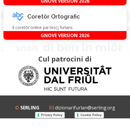
GNOVE VERSION 2026
Coretôr Ortografic
Il coretôr online pai tescj furlans.
GNOVE VERSION 2026
Cul patrocini di
©
SERLING
dizionarifurlan@serling.org
Privacy Policy
Cookie Policy
Grup Facebook
Gnovis Dizionari