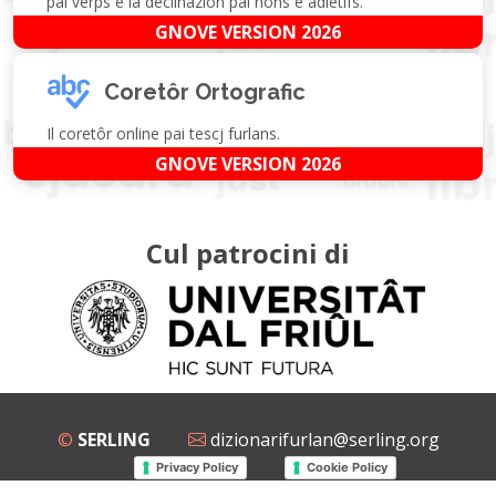
pai verps e la declinazion pai nons e adietîfs.
GNOVE VERSION 2026
Coretôr Ortografic
Il coretôr online pai tescj furlans.
GNOVE VERSION 2026
Cul patrocini di
©
SERLING
dizionarifurlan@serling.org
Privacy Policy
Cookie Policy
Grup Facebook
Gnovis Dizionari