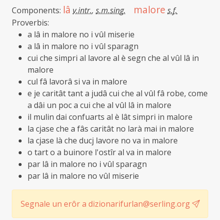
lâ
malore
Components:
v.intr.
,
s.m.sing.
s.f.
Proverbis:
a lâ in malore no i vûl miserie
a lâ in malore no i vûl sparagn
cui che simpri al lavore al è segn che al vûl lâ in
malore
cul fâ lavorâ si va in malore
e je caritât tant a judâ cui che al vûl fâ robe, come
a dâi un poc a cui che al vûl lâ in malore
il mulin dai confuarts al è lât simpri in malore
la cjase che a fâs caritât no larà mai in malore
la cjase là che ducj lavore no va in malore
o tart o a buinore l'ostîr al va in malore
par lâ in malore no i vûl sparagn
par lâ in malore no vûl miserie
Segnale un erôr a dizionarifurlan@serling.org