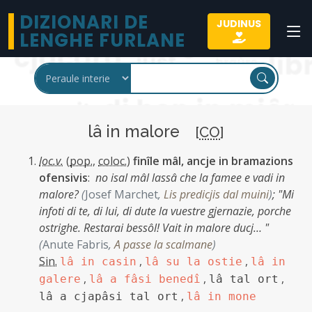
DIZIONARI DE
JUDINUS
LENGHE FURLANE
lâ in malore
[
CO
]
loc.v.
(
pop.
,
coloc.
)
finîle mâl, ancje in bramazions
ofensivis
:
no isal mâl lassâ che la famee e vadi in
malore?
(
Josef Marchet
,
Lis predicjis dal muini
)
;
"Mi
infoti di te, di lui, di dute la vuestre gjernazie, porche
ostrighe. Restarai bessôl! Vait in malore ducj… "
(
Anute Fabris
,
A passe la scalmane
)
Sin.
,
,
lâ in casin
lâ su la ostie
lâ in
,
,
,
galere
lâ a fâsi benedî
lâ tal ort
,
lâ a cjapâsi tal ort
lâ in mone