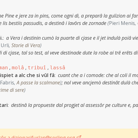
e Pine e jere za in pins, come ogni dì, a preparâ la gulizion ai fa
n e lis bestiis passudis, a destinâ i lavôrs de zornade
(
Pieri Menis
,
i.
:
a Vera i destinin cumò la puarte di cjase e il jet indulà poiâ vi
Urli
,
Storie di Vera
)
eli di cjase, tal so test, al veve destinade dute la robe ai trê erêts d
,
,
,
man
molâ
tribuî
lassâ
spiet a alc che si vûl fâ
:
cuant che a i comode: che al coli il m
Fabris
,
A passe la scalmane
)
;
nol veve ancjemò destinât dulà che
rime di sere
)
tari
:
destinâ la propueste dal progjet al assessôr pe culture e, p
ôr a dizionarifurlan@serling.org