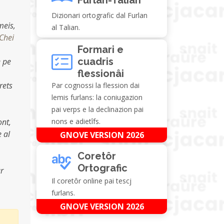
Dizionari ortografic dal Furlan
meis,
al Talian.
Chei
Formari e
cuadris
e pe
flessionâi
irets
Par cognossi la flession dai
lemis furlans: la coniugazion
pai verps e la declinazion pai
ont,
nons e adietîfs.
 al
GNOVE VERSION 2026
Coretôr
Ortografic
ar
Il coretôr online pai tescj
furlans.
GNOVE VERSION 2026