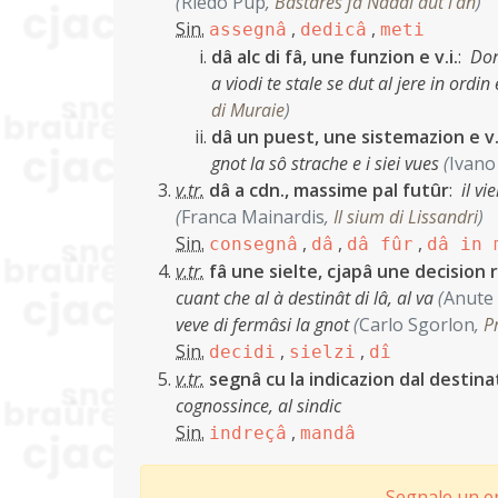
(
Riedo Pup
,
Bastarès fâ Nadâl dut l'an
)
Sin.
,
,
assegnâ
dedicâ
meti
dâ alc di fâ, une funzion e v.i.
:
Don
a viodi te stale se dut al jere in ordi
di Muraie
)
dâ un puest, une sistemazion e v.
gnot la sô strache e i siei vues
(
Ivano 
v.tr.
dâ a cdn., massime pal futûr
:
il vi
(
Franca Mainardis
,
Il sium di Lissandri
)
Sin.
,
,
,
consegnâ
dâ
dâ fûr
dâ in 
v.tr.
fâ une sielte, cjapâ une decision ri
cuant che al à destinât di lâ, al va
(
Anute 
veve di fermâsi la gnot
(
Carlo Sgorlon
,
P
Sin.
,
,
decidi
sielzi
dî
v.tr.
segnâ cu la indicazion dal destina
cognossince, al sindic
Sin.
,
indreçâ
mandâ
Segnale un er