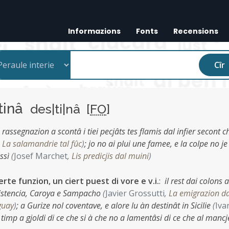
Informazions
Fonts
Recensions
Cîr
tinâ
des|ti|nâ [
FO
]
 rassegnazion a scontâ i tiei pecjâts tes flamis dal infier secont c
,
La salamandrie tal fûc
)
;
jo no ai plui une famee, e la colpe no je
ussì
(
Josef Marchet
,
Lis predicjis dal muini
)
ierte funzion, un ciert puest di vore e v.i.
:
il rest dai colons a
Resistencia, Caroya e Sampacho
(
Javier Grossutti
,
La emigrazion da
uguay
)
;
a Gurize nol coventave, e alore lu àn destinât in Sicilie
(
Iva
i timp a gjoldi di ce che si à che no a lamentâsi di ce che al mancj