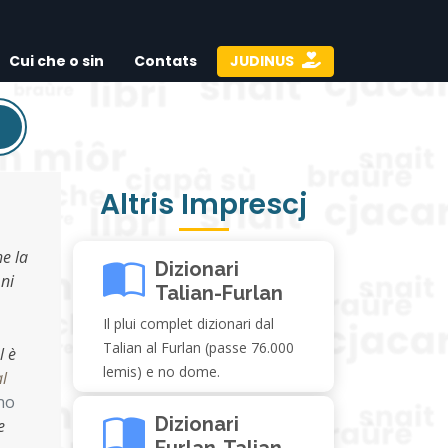
Cui che o sin
Contats
JUDINUS
Altris Imprescj
he la
Dizionari
 ni
Talian-Furlan
Il plui complet dizionari dal
Talian al Furlan (passe 76.000
l è
lemis) e no dome.
l
no
Dizionari
e
Furlan-Talian