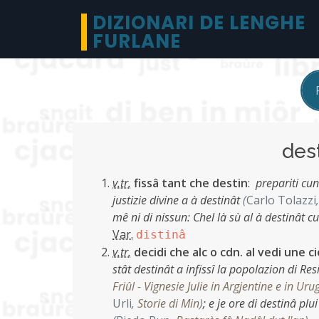
DIZIONARI DE LENGHE
FURLANE
des
v.tr.
fissâ tant che destin
:
prepariti cun
justizie divine a à destinât
(
Carlo Tolazzi
mê ni di nissun: Chel là sù al à destinât c
Var.
distinâ
v.tr.
decidi che alc o cdn. al vedi une c
stât destinât a infissî la popolazion di 
Friûl - Vignesie Julie in Argjentine e in Ur
Urli
,
Storie di Min
)
;
e je ore di destinâ plu