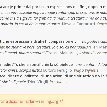
a ancje prime dal part o, in espressions di afiet, dopo in e
n che le veve lassade impastanade cuntun cjap di creaturis di nud
come che a è greva, tal grim da la mari, la creatura inmò da nass
 la puartin, la cassa da la mari muarta
(
Novella Cantarutti
,
Cença
t che espressions di afiet, compassion e v.i.
:
no podeve capî
ng
)
;
no stait a vê pôre, creature. Jo o soi ca par judâus
(
Pieri Men
ve di menâ, puare creature!
(
Franca Mainardis
,
Il sium di Lissan
 adietîfs che a specifichin la sô bielece
:
une creature delizi
colôr cinise, scarpis lustris
(
Arturo Feruglio
,
Viaç a Vignesie
)
e, direte o indirete, di une azion, di une situazion e v.i.
:
 sbisie di poete
(
Dino Virgili
,
In scolte…
)
ôr a dizionarifurlan@serling.org