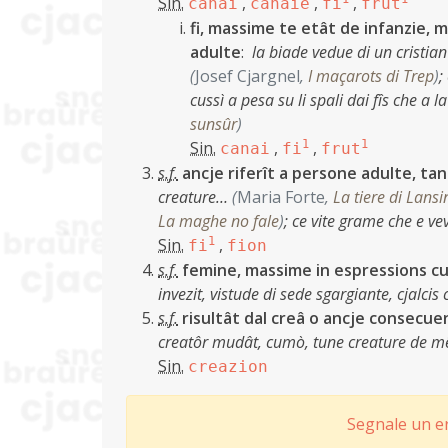
Sin.
,
,
,
canai
canaie
fi
frut
fi, massime te etât de infanzie, m
adulte
:
la biade vedue di un cristia
(
Josef Cjargnel
,
I maçarots di Trep
)
;
cussì a pesa su li spali dai fîs che a
sunsûr
)
Sin.
,
1
,
1
canai
fi
frut
s.f.
ancje riferît a persone adulte, tan
creature…
(
Maria Forte
,
La tiere di Lansi
La maghe no fale
)
;
ce vite grame che e ve
Sin.
1
,
fi
fion
s.f.
femine, massime in espressions cun
invezit, vistude di sede sgargiante, cjalcis 
s.f.
risultât dal creâ o ancje consecuenc
creatôr mudât, cumò, tune creature de mê
Sin.
creazion
Segnale un er