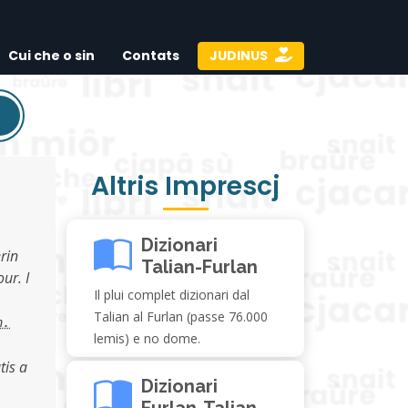
Cui che o sin
Contats
JUDINUS
Altris Imprescj
Dizionari
erin
Talian-Furlan
ur. I
Il plui complet dizionari dal
Talian al Furlan (passe 76.000
n.
lemis) e no dome.
tis a
Dizionari
Furlan-Talian