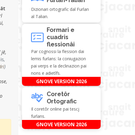
tât
Dizionari ortografic dal Furlan
rî
al Talian.
i,
Formari e
cuadris
flessionâi
Par cognossi la flession dai
 jê,
lemis furlans: la coniugazion
is
,
pai verps e la declinazion pai
dri
)
nons e adietîfs.
ose,
GNOVE VERSION 2026
Coretôr
jo
Ortografic
Il coretôr online pai tescj
furlans.
GNOVE VERSION 2026