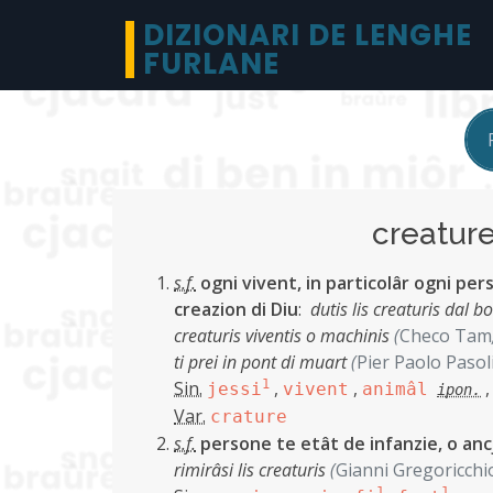
DIZIONARI DE LENGHE
FURLANE
creatu
s.f.
ogni vivent, in particolâr ogni per
creazion di Diu
:
dutis lis creaturis dal b
creaturis viventis o machinis
(
Checo Tam
ti prei in pont di muart
(
Pier Paolo Pasol
Sin.
1
,
,
jessi
vivent
animâl
ipon.
Var.
crature
s.f.
persone te etât de infanzie, o anc
rimirâsi lis creaturis
(
Gianni Gregoricchi
1
1