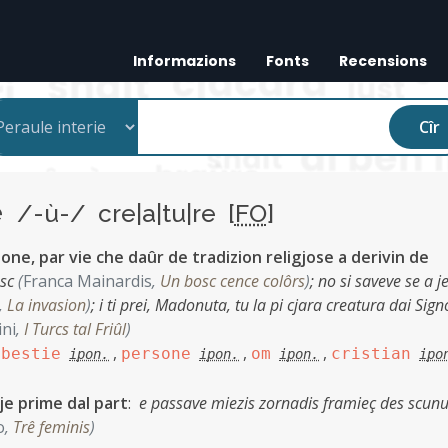
Informazions
Fonts
Recensions
Cîr
re
/-ù-/ cre|a|tu|re [
FO
]
sone, par vie che daûr de tradizion religjose a derivin de
osc
(
Franca Mainardis
,
Un bosc cence colôrs
)
;
no si saveve se a j
,
La invasion
)
;
i ti prei, Madonuta, tu la pi cjara creatura dai Signo
ini
,
I Turcs tal Friûl
)
,
,
,
,
bestie
persone
om
cristian
ipon.
ipon.
ipon.
ipo
je prime dal part
:
e passave miezis zornadis framieç des scunu
o
,
Trê feminis
)