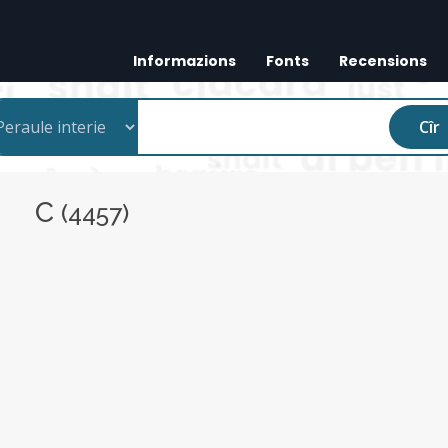
Informazions
Fonts
Recensions
Cîr
C
(4457)