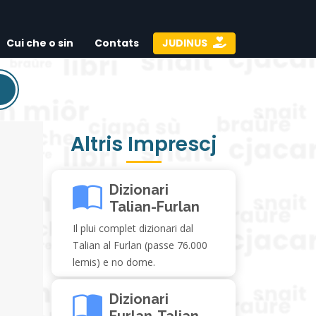
Cui che o sin
Contats
JUDINUS
Altris Imprescj
Dizionari
Talian-Furlan
Il plui complet dizionari dal
Talian al Furlan (passe 76.000
lemis) e no dome.
Dizionari
Furlan-Talian