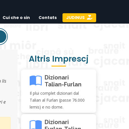
Cui che o sin
Contats
JUDINUS
Altris Imprescj
Dizionari
 lis
Talian-Furlan
Il plui complet dizionari dal
Talian al Furlan (passe 76.000
i e
lemis) e no dome.
Dizionari
Furlan-Talian