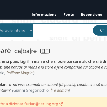
Informazions
Fonts
Recensions
Cîr
barè
ca|ba|rè [
BF
]
che si pues tignî in man e che si poie parsore alc che si à di
s
:
une batude di mans e la siore e jere comparide cul cabarè e cu
hio
,
Pollione Magrini
)
plan
:
a 'nd veve crompât un cabarè [di pastis], cundut che sô mar
entavin"
(
Gianni Gregoricchio
,
Îr e doman
)
ôr a dizionarifurlan@serling.org