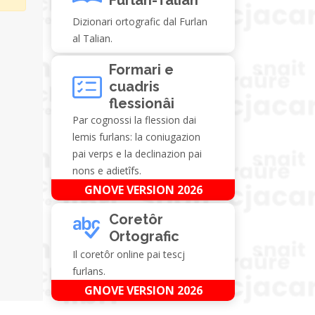
Dizionari ortografic dal Furlan
al Talian.
Formari e
cuadris
flessionâi
Par cognossi la flession dai
lemis furlans: la coniugazion
pai verps e la declinazion pai
nons e adietîfs.
GNOVE VERSION 2026
Coretôr
Ortografic
Il coretôr online pai tescj
furlans.
GNOVE VERSION 2026