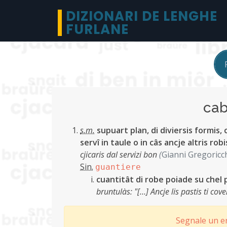
DIZIONARI DE LENGHE
FURLANE
ca
s.m.
supuart plan, di diviersis formis, 
servî in taule o in câs ancje altris robi
cjicaris dal servizi bon
(
Gianni Gregoricc
Sin.
guantiere
cuantitât di robe poiade su chel 
bruntulàs: "[…] Ancje lis pastis ti cov
Segnale un er