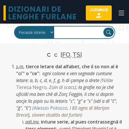
DIZIONARI DE
JUDINUS
LENGHE FURLANE
c
c [
FO
,
TS
]
s.m.
tierce letare dal alfabet, che il so non al è
"ci'" o "ce"
:
ogni colone e ven segnade cuntune
letare: a, b, c, d, e, f, g, h di çampe a drete
(
Nilde
Teresa Negro
,
Zuìn di scacs
)
;
la grafie no je chê
uficiâl ma ben chê di Zorç Faggin, li che si doprin
ancje lis pipis su lis letaris "c", "g" e "s" (vâl a dî "č",
"ğ", "š")
(
Alessio Potocco
,
I 80 agns di Marijan
Brecelj, sloven studiôs dal furlan
)
adi.inv.
intune serie, al pues contrassegnâ il
tierç element
:
cumò [l'implant liturgjic] al è