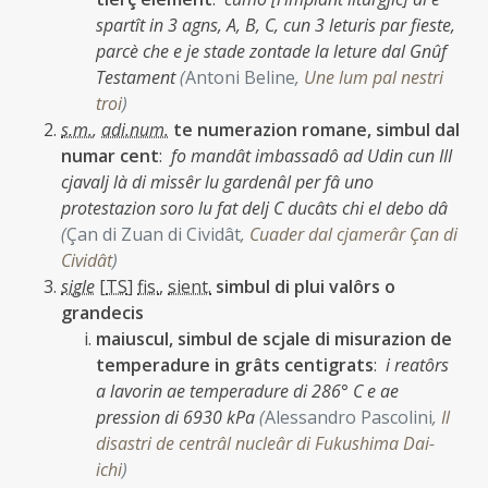
spartît in 3 agns, A, B, C, cun 3 leturis par fieste,
parcè che e je stade zontade la leture dal Gnûf
Testament
(
Antoni Beline
,
Une lum pal nestri
troi
)
s.m.
,
adi.num.
te numerazion romane, simbul dal
numar cent
:
fo mandât imbassadô ad Udin cun III
cjavalj là di missêr lu gardenâl per fâ uno
protestazion soro lu fat delj C ducâts chi el debo dâ
(
Çan di Zuan di Cividât
,
Cuader dal cjamerâr Çan di
Cividât
)
sigle
[
TS
]
fis.
,
sient.
simbul di plui valôrs o
grandecis
maiuscul, simbul de scjale di misurazion de
temperadure in grâts centigrats
:
i reatôrs
a lavorin ae temperadure di 286° C e ae
pression di 6930 kPa
(
Alessandro Pascolini
,
Il
disastri de centrâl nucleâr di Fukushima Dai-
ichi
)