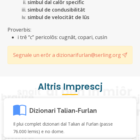
simbul dal calôr specific
simbul de condusibilitât
simbul de velocitât de lûs
Proverbis:
i trê “c” pericolôs: cugnât, copari, cusìn
Segnale un erôr a dizionarifurlan@serling.org
Altris Imprescj
Dizionari Talian-Furlan
Il plui complet dizionari dal Talian al Furlan (passe
76.000 lemis) e no dome.