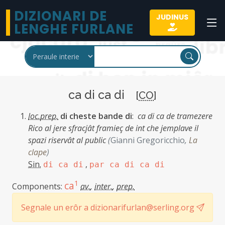
DIZIONARI DE
JUDINUS
LENGHE FURLANE
ca di ca di
[
CO
]
loc.prep.
di cheste bande di
:
ca di ca de tramezere
Rico al jere sfracjât framieç de int che jemplave il
spazi riservât al public
(
Gianni Gregoricchio
,
La
clape
)
Sin.
,
di ca di
par ca di ca di
1
ca
Components:
av.
,
inter.
,
prep.
Segnale un erôr a dizionarifurlan@serling.org