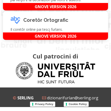
GNOVE VERSION 2026
Coretôr Ortografic
Il coretôr online pai tescj furlans.
GNOVE VERSION 2026
Cul patrocini di
©
SERLING
dizionarifurlan@serling.org
Privacy Policy
Cookie Policy
Grup Facebook
Gnovis Dizionari