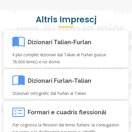
Altris Imprescj
Dizionari Talian-Furlan
Il plui complet dizionari dal Talian al Furlan (passe
76.000 lemis) e no dome.
Dizionari Furlan-Talian
Dizionari ortografic dal Furlan al Talian.
Formari e cuadris flessionâi
Par cognossi la flession dai lemis furlans: la coniugazion
pai verps e la declinazion pai nons e adietîfs.