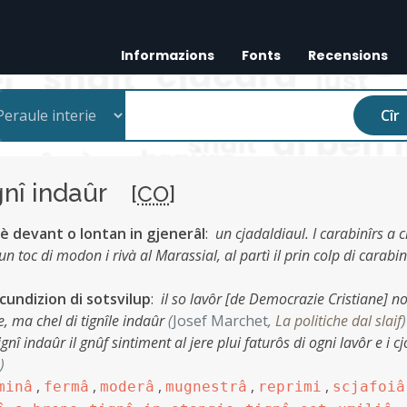
Informazions
Fonts
Recensions
Cîr
gnî indaûr
[
CO
]
l è devant o lontan in gjenerâl
:
un cjadaldiaul. I carabinîrs a c
un toc di modon i rivà al Marassial, al partì il prin colp di carabi
cundizion di sotsvilup
:
il so lavôr [de Democrazie Cristiane] no
e, ma chel di tignîle indaûr
(
Josef Marchet
,
La politiche dal slaif
)
ignî indaûr il gnûf sintiment al jere plui faturôs di ogni lavôr e i c
)
,
,
,
,
,
minâ
fermâ
moderâ
mugnestrâ
reprimi
scjafoiâ