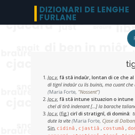
DIZIONARI DE LENGHE
FURLANE
ti
loc.v.
fâ stâ indaûr, lontan di ce che a
di tignî indaûr cu lis buinis, ma cuant che 
(
Maria Forte
,
"Nossent"
)
loc.v.
fâ stâ intune situazion o intune 
chel di tirâ indenant […] la barache talian
loc.v.
(
fig.
)
cirî di stratignî, di dominâ
:
t
dute la vite
(
Maria Forte
,
Cjase di Dalban
Sin.
,
,
,
cidinâ
cjastiâ
costumâ
do