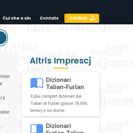
Cui che o sin
Contats
JUDINUS
Altris Imprescj
irivin
Dizionari
ne
Talian-Furlan
Il plui complet dizionari dal
l è
Talian al Furlan (passe 76.000
lemis) e no dome.
joleve
Dizionari
,
Furlan-Talian