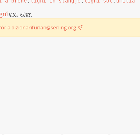
,
,
,
î a brene
tignî in stangje
tignî sot
umiliâ
ignî
v.tr.
,
v.intr.
ôr a dizionarifurlan@serling.org