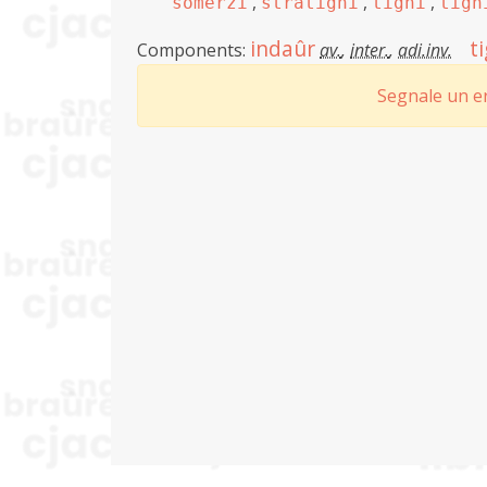
,
,
,
somerzi
stratignî
tignî
tign
indaûr
t
Components:
av.
,
inter.
,
adi.inv.
Segnale un er