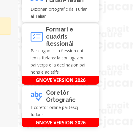
Dizionari ortografic dal Furlan
al Talian.
Formari e
cuadris
flessionâi
Par cognossi la flession dai
lemis furlans: la coniugazion
pai verps e la declinazion pai
nons e adietîfs.
GNOVE VERSION 2026
Coretôr
Ortografic
Il coretôr online pai tescj
furlans.
GNOVE VERSION 2026