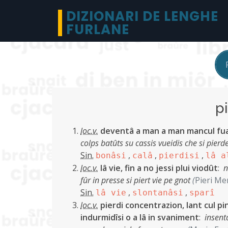
DIZIONARI DE LENGHE
FURLANE
p
loc.v.
deventâ a man a man mancul fua
colps batûts su cassis vueidis che si pierdev
Sin.
,
,
,
bonâsi
calâ
pierdisi
lâ a
loc.v.
lâ vie, fin a no jessi plui viodût
:
n
fûr in presse si piert vie pe gnot
(
Pieri Me
Sin.
,
,
lâ vie
slontanâsi
sparî
loc.v.
pierdi concentrazion, lant cul pin
indurmidîsi o a lâ in svaniment
:
insent