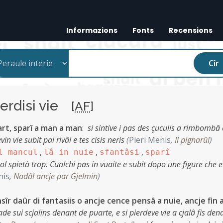
Informazions
Fonts
Recensions
Cîr
ierdisi vie
[
AF
]
rt, sparî a man a man
:
si sintive i pas des çuculis a rimbomb
in vie subit pai rivâi e tes cisis neris
(
Pieri Menis
,
Il pignarûl
)
,
,
,
l mancul
lâ in nuie
sfantâsi
sparî
ol spietà trop. Cualchi pas in vuaite e subit dopo une figure che e
nis
,
Nadâl ancje par Gjelmin
)
sîr daûr di fantasiis o ancje cence pensâ a nuie, ancje fin 
ade sui scjalins denant de puarte, e si pierdeve vie a cjalâ fis den