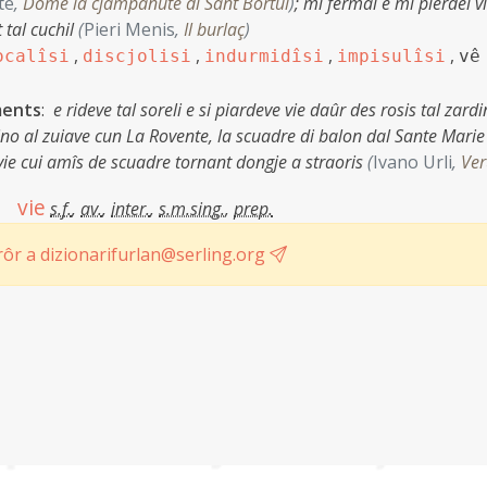
te
,
Dome la cjampanute di Sant Bortul
)
;
mi fermai e mi pierdei vi
 tal cuchil
(
Pieri Menis
,
Il burlaç
)
,
,
,
,
ocalîsi
discjolisi
indurmidîsi
impisulîsi
vê
ments
:
e rideve tal soreli e si piardeve vie daûr des rosis tal zardi
Nino al zuiave cun La Rovente, la scuadre di balon dal Sante Marie
vie cui amîs de scuadre tornant dongje a straoris
(
Ivano Urli
,
Ver
vie
s.f.
,
av.
,
inter.
,
s.m.sing.
,
prep.
ôr a dizionarifurlan@serling.org