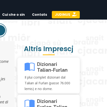
Cui che o sin
Contats
JUDINUS
Altris Imprescj
â come
Dizionari
Talian-Furlan
Il plui complet dizionari dal
 jes
Talian al Furlan (passe 76.000
lemis) e no dome.
a
Dizionari
ant di
Furlan-Talian