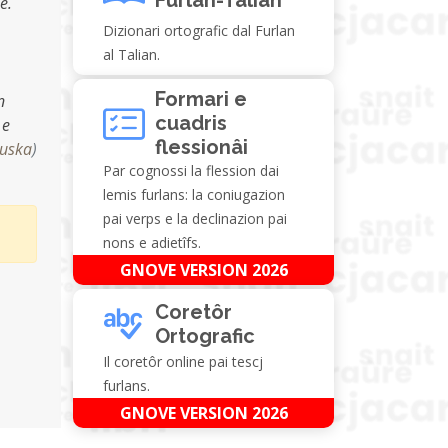
e.
Dizionari ortografic dal Furlan
al Talian.
Formari e
n
cuadris
 e
flessionâi
uska
)
Par cognossi la flession dai
lemis furlans: la coniugazion
pai verps e la declinazion pai
nons e adietîfs.
GNOVE VERSION 2026
Coretôr
Ortografic
Il coretôr online pai tescj
furlans.
GNOVE VERSION 2026