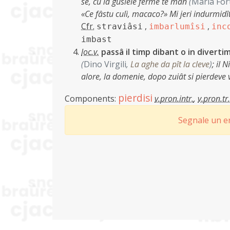
se, cu la gusiele ferme te man
(
Maria For
«Ce fâstu culì, macaco?» Mi jeri indurmidît
Cfr.
,
,
straviâsi
imbarlumîsi
inc
imbast
loc.v.
passâ il timp dibant o in diverti
(
Dino Virgili
,
La aghe da pît la cleve
)
;
il 
alore, la domenie, dopo zuiât si pierdeve 
pierdisi
Components:
v.pron.intr.
,
v.pron.tr.
Segnale un er