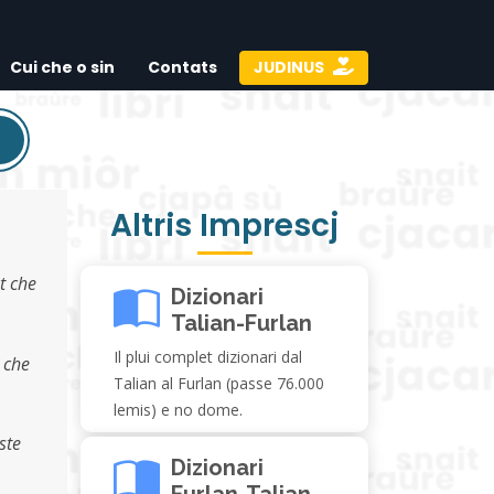
Cui che o sin
Contats
JUDINUS
Altris Imprescj
t che
Dizionari
Talian-Furlan
Il plui complet dizionari dal
 che
Talian al Furlan (passe 76.000
lemis) e no dome.
ste
Dizionari
Furlan-Talian