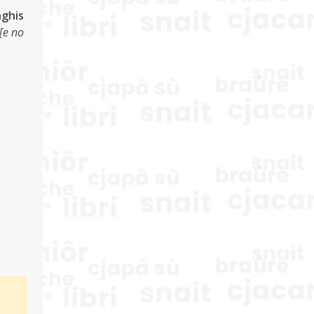
nghis
 [e no