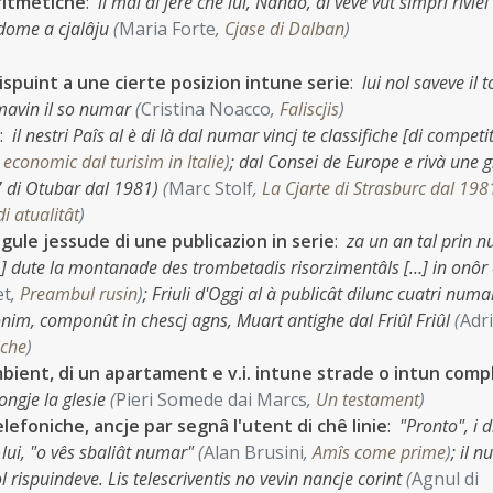
aritmetiche
:
il mâl al jere che lui, Nando, al veve vût simpri riviel
i dome a cjalâju
(
Maria Forte
,
Cjase di Dalban
)
orispuint a une cierte posizion intune serie
:
lui nol saveve il 
amavin il so numar
(
Cristina Noacco
,
Faliscjis
)
:
il nestri Paîs al è di là dal numar vincj te classifiche [di competit
l economic dal turisim in Italie
)
;
dal Consei de Europe e rivà une 
 di Otubar dal 1981)
(
Marc Stolf
,
La Cjarte di Strasburc dal 198
i atualitât
)
ngule jessude di une publicazion in serie
:
za un an tal prin 
[…] dute la montanade des trombetadis risorzimentâls […] in onôr
et
,
Preambul rusin
)
;
Friuli d'Oggi al à publicât dilunc cuatri numa
nim, componût in chescj agns, Muart antighe dal Friûl Friûl
(
Adr
iche
)
ambient, di un apartament e v.i. intune strade o intun comp
ongje la glesie
(
Pieri Somede dai Marcs
,
Un testament
)
 telefoniche, ancje par segnâ l'utent di chê linie
:
"Pronto", i d
t lui, "o vês sbaliât numar"
(
Alan Brusini
,
Amîs come prime
)
;
il n
 rispuindeve. Lis telescriventis no vevin nancje corint
(
Agnul di