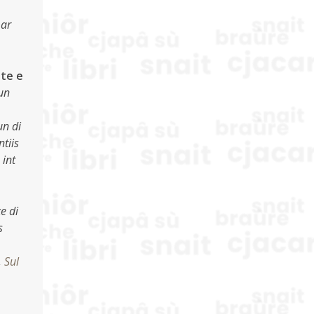
mar
tte e
un
un di
ntiis
 int
ce di
s
,
Sul