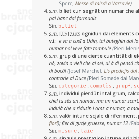
Spere
,
Messe di misdì a Varsavie
)
s.m.
biliet cun segnât un numar che al 
pal banc dai formadis
Sin.
biliet
s.m.
[
TS
]
zûcs
ognidun dai elements co
v.i.
:
e va a cusî a Udin, tal buteghin dal l
numar nol veve fate tombule
(
Pieri Meni
s.m.
grup di une cierte cuantitât di el
nô, zovin o vieli che al sei, al à di pensâ 
di bocâl
(
Josef Marchet
,
Lis predicjis dal
contrarie al Duce
(
Pieri Somede dai Mar
Sin.
,
,
1
,
categorie
complès
grup
s
s.m.
individui pierdût intal grum, cal
chel tu sês un numar, ma un numar scart, 
indulà che a ridusin i oms a numar, a ma
s.m.
valôr intune scjale di riferiment,
florî
)
;
fier di gucje gruesse, numar 12
(
Fab
Sin.
,
misure
taie
s.m.
singule prestazion intune esibizi