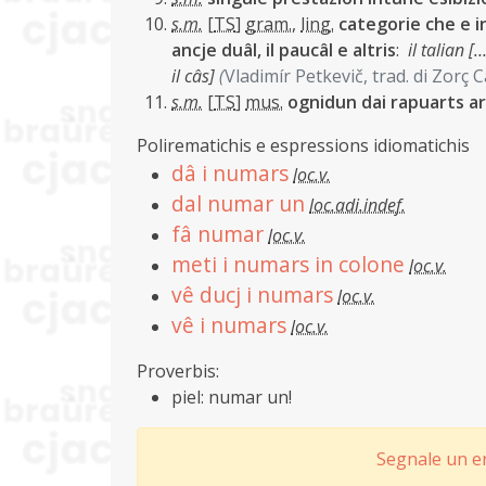
s.m.
[
TS
]
gram.
,
ling.
categorie che e in
ancje duâl, il paucâl e altris
:
il talian 
il câs]
(
Vladimír Petkevič, trad. di Zorç 
s.m.
[
TS
]
mus.
ognidun dai rapuarts a
Polirematichis e espressions idiomatichis
dâ i numars
loc.v.
dal numar un
loc.adi.indef.
fâ numar
loc.v.
meti i numars in colone
loc.v.
vê ducj i numars
loc.v.
vê i numars
loc.v.
Proverbis:
piel: numar un!
Segnale un er