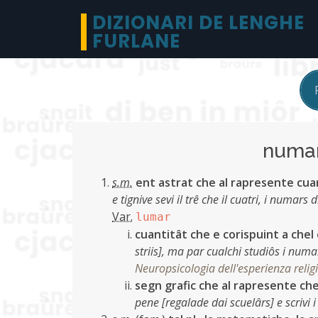
DIZIONARI DE LENGHE
FURLANE
num
s.m.
ent astrat che al rapresente cuan
e tignive sevi il trê che il cuatri, i numars
Var.
lumar
cuantitât che e corispuint a chel
striis], ma par cualchi studiôs i numa
Neuropsicologia dell'esperienza relig
segn grafic che al rapresente che
pene [regalade dai scuelârs] e scrivi 