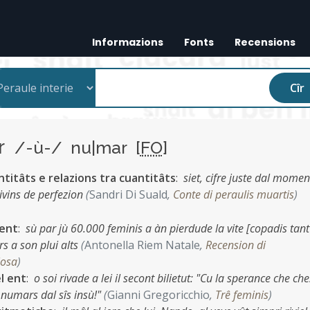
Informazions
Fonts
Recensions
Cîr
ar
/-ù-/ nu|mar [
FO
]
titâts e relazions tra cuantitâts
:
siet, cifre juste dal momen
 divins de perfezion
(
Sandri Di Suald
,
Conte di peraulis muartis
)
 ent
:
sù par jù 60.000 feminis a àn pierdude la vite [copadis tant
rs a son plui alts
(
Antonella Riem Natale
,
Recension di
iosa
)
l ent
:
o soi rivade a lei il secont bilietut: "Cu la sperance che che
i numars dal sîs insù!"
(
Gianni Gregoricchio
,
Trê feminis
)