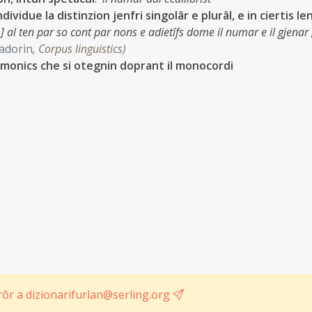
dividue la distinzion jenfri singolâr e plurâl, e in ciertis le
[…] al ten par so cont par nons e adietîfs dome il numar e il gjenar
Cadorin
,
Corpus linguistics
)
rmonics che si otegnin doprant il monocordi
ôr a dizionarifurlan@serling.org