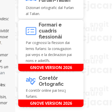
Dizionari ortografic dal Furlan
al Talian.
todesc
Formari e
cuadris
ivitât
flessionâi
gnove
1.
Par cognossi la flession dai
lemis furlans: la coniugazion
numar
pai verps e la declinazion pai
 e
nons e adietîfs.
rs un
GNOVE VERSION 2026
ian
Coretôr
Ortografic
lès
:
Il coretôr online pai tescj
isin,
furlans.
umar
GNOVE VERSION 2026