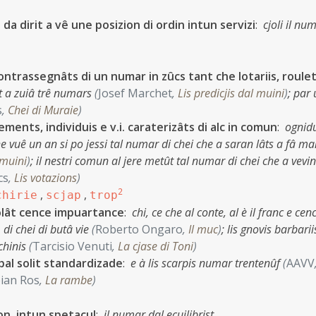
da dirit a vê une posizion di ordin intun servizi
:
cjoli il nu
ntrassegnâts di un numar in zûcs tant che lotariis, roule
ot a zuiâ trê numars
(
Josef Marchet
,
Lis predicjis dal muini
)
;
par 
s
,
Chei di Muraie
)
ements, individuis e v.i. caraterizâts di alc in comun
:
ognid
che vuê un an si po jessi tal numar di chei che a saran lâts a fâ ma
 muini
)
;
il nestri comun al jere metût tal numar di chei che a vevin
cs
,
Lis votazions
)
,
,
2
chirie
scjap
trop
colât cence impuartance
:
chi, ce che al conte, al è il franc e cen
di chei di butâ vie
(
Roberto Ongaro
,
Il muc
)
;
lis gnovis barbarii
chinis
(
Tarcisio Venuti
,
La cjase di Toni
)
 pal solit standardizade
:
e à lis scarpis numar trentenûf
(
AAVV
ian Ros
,
La rambe
)
on, intun spetacul
:
il numar dal ecuilibrist