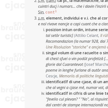
s.m.
(
fam.
)
tal pl., la matematiche, la 
cuintri ducj i numars… che i davin l'inzirl
Sin.
1
cont
s.m.
element, individui e v.i. che al c
e nol rivave nancje a capì cuant che a cl
posizion intun ordin, intune serie
tal setôr turistic]
(
Attilio Celant
,
Il rû
Racomandazion (la numar 928, dai 7
Une Risoluzion "storiche" e ancjemò d
singul volum di une racuelte o si
di chest sfuei o vin podût profetizâ 
glorie dal Cuarantevot
(
Josef March
poeme in lenghe furlane di autôr ano
Cescje
,
Memoriis di politiche linguist
identificatîf di une cjase, di un 
che al vegni a cjase mê, numar vot, d
identificatîf in cifris di une linie
"fevelio cul plevan? " "No", al rispuin
dal centri de stampe internazionâl nol