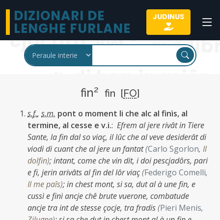
DIZIONARI DE
JUDINUS
LENGHE FURLANE
2
fin
fin [
FO
]
s.f.
,
s.m.
pont o moment li che alc al finìs, al
termine, al cesse e v.i.
:
Efrem al jere rivât in Tiere
Sante, la fin dal so viaç, il lûc che al veve desiderât di
viodi di cuant che al jere un fantat
(
Carlo Sgorlon
,
Il
dolfin
)
;
intant, come che vin dit, i doi pescjadôrs, pari
e fi, jerin arivâts al fin del lôr viaç
(
Federigo Comelli
,
Il me paîs
)
;
in chest mont, si sa, dut al à une fin, e
cussì e finì ancje chê brute vuerone, combatude
ancje tra int de stesse çocje, tra fradis
(
Pieri Menis
,
Zilugne
)
;
si sa che dut in chest mont al à un fin e