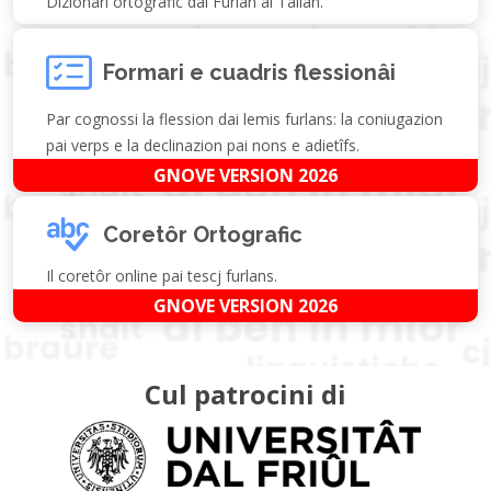
Dizionari ortografic dal Furlan al Talian.
Formari e cuadris flessionâi
Par cognossi la flession dai lemis furlans: la coniugazion
pai verps e la declinazion pai nons e adietîfs.
GNOVE VERSION 2026
Coretôr Ortografic
Il coretôr online pai tescj furlans.
GNOVE VERSION 2026
Cul patrocini di