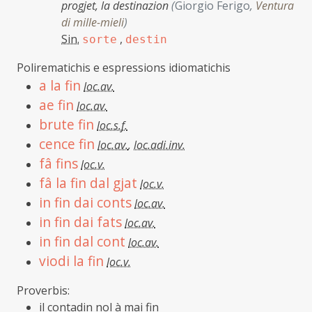
progjet, la destinazion
(
Giorgio Ferigo
,
Ventura
di mille-mieli
)
Sin.
,
sorte
destin
Polirematichis e espressions idiomatichis
a la fin
loc.av.
ae fin
loc.av.
brute fin
loc.s.f.
cence fin
loc.av.
,
loc.adi.inv.
fâ fins
loc.v.
fâ la fin dal gjat
loc.v.
in fin dai conts
loc.av.
in fin dai fats
loc.av.
in fin dal cont
loc.av.
viodi la fin
loc.v.
Proverbis:
il contadin nol à mai fin