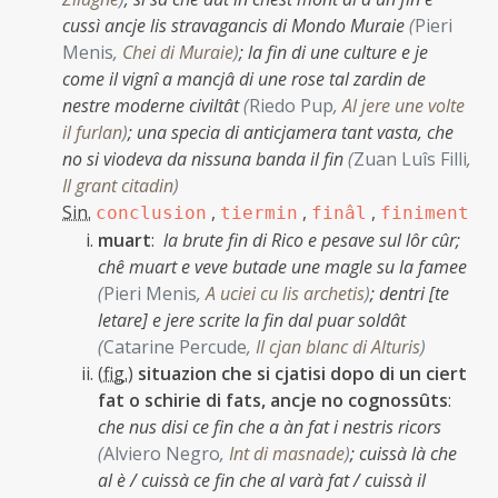
cussì ancje lis stravagancis di Mondo Muraie
(
Pieri
Menis
,
Chei di Muraie
)
;
la fin di une culture e je
come il vignî a mancjâ di une rose tal zardin de
nestre moderne civiltât
(
Riedo Pup
,
Al jere une volte
il furlan
)
;
una specia di anticjamera tant vasta, che
no si viodeva da nissuna banda il fin
(
Zuan Luîs Filli
,
Il grant citadin
)
Sin.
,
,
,
conclusion
tiermin
finâl
finiment
muart
:
la brute fin di Rico e pesave sul lôr cûr;
chê muart e veve butade une magle su la famee
(
Pieri Menis
,
A uciei cu lis archetis
)
;
dentri [te
letare] e jere scrite la fin dal puar soldât
(
Catarine Percude
,
Il cjan blanc di Alturis
)
(
fig.
)
situazion che si cjatisi dopo di un ciert
fat o schirie di fats, ancje no cognossûts
:
che nus disi ce fin che a àn fat i nestris ricors
(
Alviero Negro
,
Int di masnade
)
;
cuissà là che
al è / cuissà ce fin che al varà fat / cuissà il